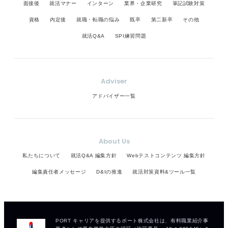
面接後
就活マナー
インターン
業界・企業研究
筆記試験対策
資格
内定後
就職・転職の悩み
既卒
第二新卒
その他
就活Q&A
SPI練習問題
Adviser
アドバイザー一覧
About Us
私たちについて
就活Q&A 編集方針
Webテストコンテンツ 編集方針
編集責任者メッセージ
D&Iの推進
就活対策資料&ツール一覧