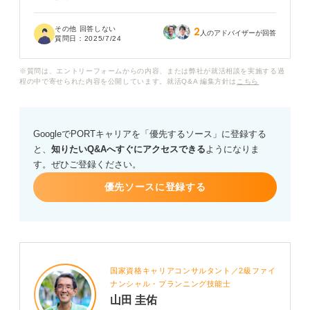
のなのでしょうか？
その他 回答しない
2
もし支給されるとしたら、どのような形で、いつ頃受け
人のアドバイザーが回答
質問日：
2025/7/24
取れるのか、また、もし支給されない場合に企業に確認
しても失礼にあたらないかなど、詳しく教えていただけ
※質問は、エントリーフォームからの内容、または弊社が就活相談を実施する過
ますでしょうか？
程の中で寄せられた内容を公開しています。就活Q&A 編集方針は
こちら
GoogleでPORTキャリアを「優先するソース」に登録する
と、
知りたいQ&Aへすぐにアクセスできる
ようになりま
す。ぜひご登録ください。
優先ソースに登録する
国家資格キャリアコンサルタント／2級ファイ
ナンシャル・プランニング技能士
山田 圭佑