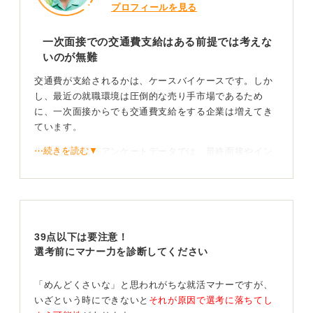
プロフィールを見る
一次面接での交通費支給はある前提では考えな
いのが無難
交通費が支給されるかは、ケースバイケースです。しか
し、最近の就職環境は圧倒的な売り手市場であるため
に、一次面接からでも交通費支給をする企業は増えてき
ています。
⋯続きを読む▼
先日、私が見たアンケートデータでは、最終面接やイン
ターンシップにおいて交通費支給を受けたと回答した就
活生は6割程度になっていました。ただ、一次面接レベル
では、交通費支給を満額支給するといった企業はまだ少
数派なのではないでしょうか。
39点以下は要注意！
面接などで企業に出向く際、交通費が支給される場合
選考前にマナー力を診断してください
は、通常企業からその詳細が公開・通知されます。
交通費について明記されていない場合は基本的に支
「めんどくさいな」と思われがちな就活マナーですが、
給なしと考えておこう
いざという時にできないと
それが原因で選考に落ちてし