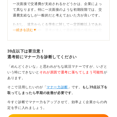
一次面接で交通費が支給されるかどうかは、企業によっ
て異なります。特に一次面接のような初期段階では、交
通費支給なしが一般的だと考えておいた方が良いです。
ただし、遠方からくる学生に対して一定距離以上であれ
⋯続きを読む▼
ば配慮する企業や、選考が進んで最終面接の場合には交
通費を支給する企業もあります。
支給されないこともある！ 問い合わせの際は注意も
39点以下は要注意！
必要
選考前にマナー力を診断してください
支給形式も、現金手渡し、後日の振り込み、事前に交通
「めんどくさいな」と思われがちな就活マナーですが、いざと
費分のチケットを手配してくれるなどさまざまです。気
いう時にできないと
それが原因で選考に落ちてしまう可能性
が
になる場合は、事前に企業に確認しても失礼にはあたり
あります。
ません。
そこで活用したいのが「
マナー力診断
」です。
もし39点以下を
しかし、一次面接のような初期段階では支給されにくい
取ってしまったら早期の改善が必要です
。
という点を念頭に置いたうえで問い合わせることをおす
今すぐ診断でマナー力をアップさせて、効率よく企業からの内
すめします。
定を手に入れましょう。
0