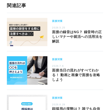
関連記事
面接対策
2026.5.25
面接の録音はNG？ 録音時の正
しいマナーや就活への活用法を
解説
面接対策
2026.7.6
面接当日の流れがすべてわか
る！ 動画と画像で面接を攻略
しよう
面接対策
2026.6.29
顔採用の実態は？ 誰でも自信