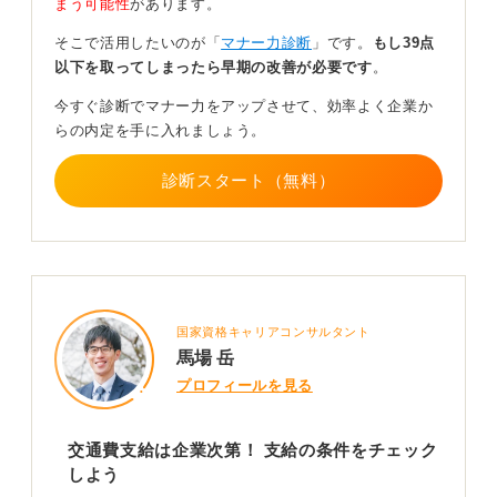
まう可能性
があります。
逆に、交通費支給がない場合は「交通費支給なし」と明
そこで活用したいのが「
マナー力診断
」です。
もし39点
記されていることは少ないです。もし、交通費支給に関
以下を取ってしまったら早期の改善が必要です
。
して明確にされていない場合は基本的に「交通費の支給
はないのだな」と考え、企業に確認しない方が無難だと
今すぐ診断でマナー力をアップさせて、効率よく企業か
いえます。
らの内定を手に入れましょう。
企業へ確認したところで、それほどのマイナスポイント
診断スタート（無料）
がついてしまうとは考えにくいものの、企業側が不快に
なるリスクをあえて取ることもないと考えます。
0
国家資格キャリアコンサルタント
馬場 岳
プロフィールを見る
交通費支給は企業次第！ 支給の条件をチェック
しよう