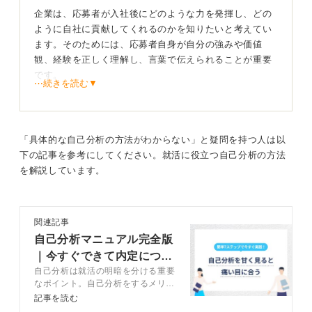
企業は、応募者が入社後にどのような力を発揮し、どの
ように自社に貢献してくれるのかを知りたいと考えてい
ます。そのためには、応募者自身が自分の強みや価値
観、経験を正しく理解し、言葉で伝えられることが重要
です。
⋯続きを読む▼
自己分析は、自分がどんな強みを持っているのか、なぜ
その企業に応募したのかを適切に伝えるために不可欠で
す。自分の過去の経験や行動を振り返り、自分らしさや
「具体的な自己分析の方法がわからない」と疑問を持つ人は以
特徴を把握することで、面接でも自信を持って話すこと
下の記事を参考にしてください。就活に役立つ自己分析の方法
ができます。
を解説しています。
自分を知ることで納得のいく就職をつかみ取ろう！
関連記事
もし自己分析が不十分だと、会社ごとに言うことがブレ
自己分析マニュアル完全版
たり、無理に合わせようとして嘘をついてしまったりす
｜今すぐできて内定につな
るリスクも生じます。
自己分析は就活の明暗を分ける重要
がる方法を解説
自分を深く理解し、一貫性のあるアピールをするために
なポイント。自己分析をするメリッ
も、自己分析は就職活動の根本となります。自己分析を
トや自己分析のやり方、注意点など
記事を読む
をキャリアコンサルタントが解説し
通じて自分に合った企業や職種を見極めることができれ