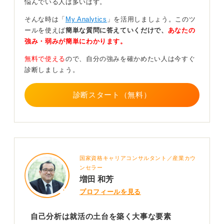
悩んでいる人は多いはず。
たり、面接官に響くような具体的な話ができなかったり
することがあります。
そんな時は「
My Analytics
」を活用しましょう。このツ
ールを使えば
簡単な質問に答えていくだけで、
あなたの
また、志望動機に関しても、説得力がない弱いものにな
強み・弱みが簡単にわかります。
ってしまう可能性すらあるのです。
無料で使える
ので、自分の強みを確かめたい人は今すぐ
さらに、仮に内定をもらえたとしても、入社後にミスマ
診断しましょう。
ッチが起こりやすくなるというリスクも考えられます。
自己分析の大事さをきちんと認識して就活を進めましょ
う。
診断スタート（無料）
0
国家資格キャリアコンサルタント／産業カウ
ンセラー
増田 和芳
プロフィールを見る
自己分析は就活の土台を築く大事な要素