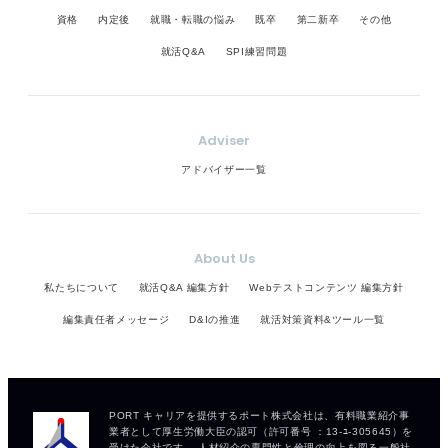
資格
内定後
就職・転職の悩み
既卒
第二新卒
その他
就活Q&A
SPI練習問題
Adviser
アドバイザー一覧
About Us
私たちについて
就活Q&A 編集方針
Webテストコンテンツ 編集方針
編集責任者メッセージ
D&Iの推進
就活対策資料&ツール一覧