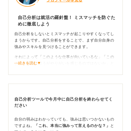
プロフィールを見る
自己分析は就活の羅針盤！ ミスマッチを防ぐた
めに徹底しよう
自己分析をしないとミスマッチが起こりやすくなってし
まうからです。自己分析をすることで、まず自分自身の
強みやスキルを見つけることができます。
それによって「このような仕事が向いているな」「この
⋯続きを読む▼
ような業界のほうがやりがいを感じるのではないか」と
いったことを理解することが可能です。
業界を絞るにあたっては、やみくもにさまざまな業界の
なかから選ばず、自分に合うような仕事をある程度絞り
込むと、効率的に就活ができるようにもなります。
自己分析ツールで今月中に自己分析を終わらせてく
ださい
自己分析をしないリスクを理解して未来の自分を守
ろう！
自分の弱みはわかっていても、強みは思いつかないもの
ですよね。
「これ、本当に強みって言えるのかな？」
と
また、自己分析をしないと、自己PRがうまく話せなかっ