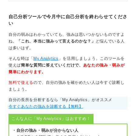
ます。自分に合った自己分析方法を
ば、入社後のミスマッチも防げるため、念入りに取り組
見つけて選考や企業選びに活かしま
みましょう。
しょう。
自己分析ツールで今月中に自己分析を終わらせてくださ
い
0
自分の弱みはわかっていても、強みは思いつかないものですよ
ね。
「これ、本当に強みって言えるのかな？」
と悩んでいる人
は多いはず。
そんな時は「
My Analytics
」を活用しましょう。このツールを
使えば
簡単な質問に答えていくだけで、
あなたの強み・弱みが
簡単にわかります。
無料で使える
ので、自分の強みを確かめたい人は今すぐ診断し
ましょう。
自分の長所を分析するなら「My Analytics」がオススメ
今すぐあなたの強みを診断する【無料】
こんな人に「My Analytics」はおすすめ！
・自分の強み・弱みが分からない人