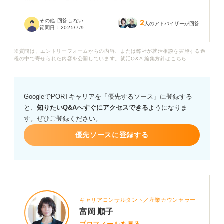
のか、いまいちピンと来ていません。
その他 回答しない
2
自己分析が就職活動において、具体的にどのような点で
人のアドバイザーが回答
質問日：
2025/7/9
重要になってくるのか、また、自己分析を怠るとどのよ
うなデメリットがあるのか、詳しく教えていただけます
※質問は、エントリーフォームからの内容、または弊社が就活相談を実施する過
でしょうか？
程の中で寄せられた内容を公開しています。就活Q&A 編集方針は
こちら
GoogleでPORTキャリアを「優先するソース」に登録する
と、
知りたいQ&Aへすぐにアクセスできる
ようになりま
す。ぜひご登録ください。
優先ソースに登録する
キャリアコンサルタント／産業カウンセラー
富岡 順子