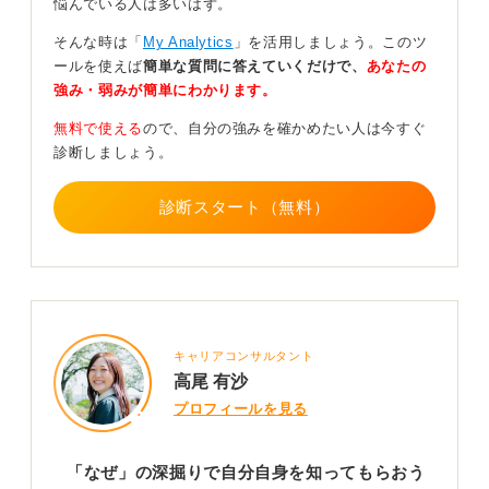
悩んでいる人は多いはず。
自己分析の結果をどのようにアピールすればよいかが具
体的にわかるようになっています。
そんな時は「
My Analytics
」を活用しましょう。このツ
ールを使えば
簡単な質問に答えていくだけで、
あなたの
強み・弱みが簡単にわかります。
自己分析の本質は答えを出すことではなく向き合う
無料で使える
ので、自分の強みを確かめたい人は今すぐ
過程にある
診断しましょう。
診断スタート（無料）
自己分析の本質は「結果を知ること」ではなく、「自分
と向き合うこと」にあります。本気で自分と向き合うこ
とで、自信が生まれて行動にも勢いがつき、内定へとつ
ながっていくのです。
あなたが納得のいく内定を得られることを、心から願っ
キャリアコンサルタント
ています。
高尾 有沙
プロフィールを見る
0
「なぜ」の深掘りで自分自身を知ってもらおう