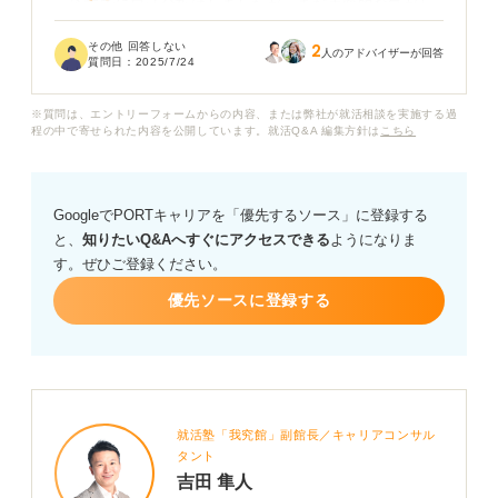
一応すでに自己分析はしましたが、まだ表面的な気がし
ています。具体的に自分のどんな点をどの程度の深度ま
その他 回答しない
2
で分析すれば良いのでしょうか？
人のアドバイザーが回答
質問日：
2025/7/24
また、自己分析でわかったことは、就活中にどのような
※質問は、エントリーフォームからの内容、または弊社が就活相談を実施する過
アピールにつなげられるのかについても、教えていただ
程の中で寄せられた内容を公開しています。就活Q&A 編集方針は
こちら
けると助かります。
GoogleでPORTキャリアを「優先するソース」に登録する
と、
知りたいQ&Aへすぐにアクセスできる
ようになりま
す。ぜひご登録ください。
優先ソースに登録する
就活塾「我究館」副館長／キャリアコンサル
タント
吉田 隼人