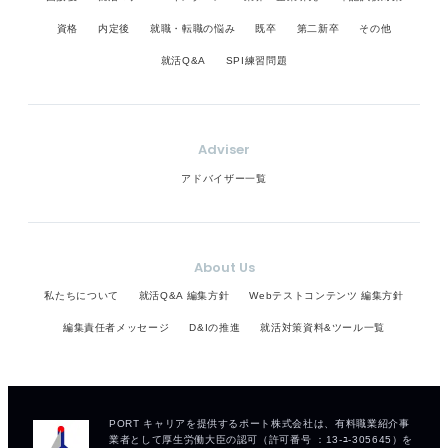
資格
内定後
就職・転職の悩み
既卒
第二新卒
その他
就活Q&A
SPI練習問題
Adviser
アドバイザー一覧
About Us
私たちについて
就活Q&A 編集方針
Webテストコンテンツ 編集方針
編集責任者メッセージ
D&Iの推進
就活対策資料&ツール一覧