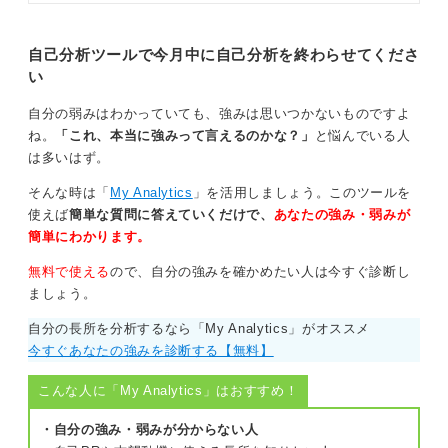
ます。自分に合った自己分析方法を
特に、未来のことを考えるのが苦手な人もいるかもしれ
見つけて選考や企業選びに活かしま
ません。しかし、完璧な未来像を描く必要はないので
しょう。
自己分析ツールで今月中に自己分析を終わらせてくださ
す。企業が知りたいのは、あなたの考えの一貫性です。
い
これまでの経験と現在の興味が、企業の事業や理念とど
自分の弱みはわかっていても、強みは思いつかないものですよ
う結び付き、どのような未来を描いているのかを示しま
ね。
「これ、本当に強みって言えるのかな？」
と悩んでいる人
しょう。この一貫性を示すことが、納得感のあるアピー
は多いはず。
ルにつながります。
そんな時は「
My Analytics
」を活用しましょう。このツールを
使えば
簡単な質問に答えていくだけで、
あなたの強み・弱みが
0
簡単にわかります。
無料で使える
ので、自分の強みを確かめたい人は今すぐ診断し
ましょう。
自分の長所を分析するなら「My Analytics」がオススメ
今すぐあなたの強みを診断する【無料】
こんな人に「My Analytics」はおすすめ！
・自分の強み・弱みが分からない人