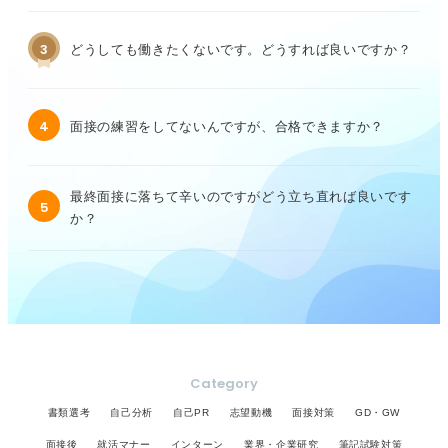
3
どうしても働きたくないです。どうすれば良いですか？
4
面接の練習をしてないんですが、合格できますか？
最終面接に落ちて辛いのですがどう立ち直れば良いです
5
か？
Category
書類選考
自己分析
自己PR
志望動機
面接対策
GD・GW
面接後
就活マナー
インターン
業界・企業研究
筆記試験対策