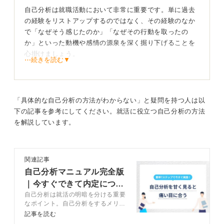
自己分析は就職活動において非常に重要です。単に過去
の経験をリストアップするのではなく、その経験のなか
で「なぜそう感じたのか」「なぜその行動を取ったの
か」といった動機や感情の源泉を深く掘り下げることを
心掛けましょう。
⋯続きを読む▼
この「なぜ」を繰り返すことで、表面的な事実の羅列で
はなく、あなた自身の価値観に基づいた、説得力のある
パーソナルな物語になります。企業側は、この物語から
「具体的な自己分析の方法がわからない」と疑問を持つ人は以
あなたの人間性やポテンシャルを理解しようとしている
下の記事を参考にしてください。就活に役立つ自己分析の方法
のです。
を解説しています。
完璧な未来像は不要！ 大切なのは一貫性のアピール
関連記事
自己分析マニュアル完全版
｜今すぐできて内定につな
自己分析は就活の明暗を分ける重要
がる方法を解説
おすすめの進め方としては、過去→現在→未来の順で時
なポイント。自己分析をするメリッ
間軸を整理し、自分の価値観や行動の背景を具体的に言
トや自己分析のやり方、注意点など
記事を読む
語化していくことです。
をキャリアコンサルタントが解説し