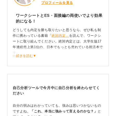
プロフィールを見る
ワークシートとES・面接編の両使いでより効果
的になる！
どうしても内定を勝ち取りたいと思うなら、ぜひ私も制
作に携わっている書籍「
絶対内定」
を読んで、ワークシ
ートに取り組んでください。絶対内定とは、大学生協17
年連続売上第1位の、日本でもっとも売れている就活本で
す。
⋯続きを読む▼
94枚のワークシートに取り組むことで、自分の軸を言語
化できるようになります。また、1枚1枚の内容も非常に
濃いため、徹底的に自己分析をおこなうことができ、よ
り深い自己理解につながるのです。
自己分析ツールで今月中に自己分析を終わらせてく
また、やりたいことやアピールすべき強みが明確になる
ださい
ことで、人気企業や難関企業への内定につながった実績
も多数ある書籍です。
自分の弱みはわかっていても、強みは思いつかないもの
『絶対内定』で自己分析を進めたあとは、
「絶対内定
ですよね。
「これ、本当に強みって言えるのかな？」
と
2028 エントリーシート・面接編」
を読むことによって、