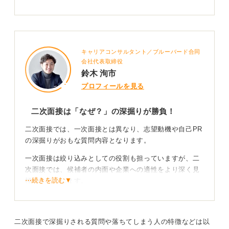
キャリアコンサルタント／ブルーバード合同
会社代表取締役
鈴木 洵市
プロフィールを見る
二次面接は「なぜ？」の深掘りが勝負！
二次面接では、一次面接とは異なり、志望動機や自己PR
の深掘りがおもな質問内容となります。
一次面接は絞り込みとしての役割も担っていますが、二
次面接では、候補者の内面や企業への適性をより深く見
⋯続きを読む▼
極めようとします。
全体像を把握し、最終面接まで見すえた準備を！
二次面接で深掘りされる質問や落ちてしまう人の特徴などは以
あなたがPRした内容や経験について、「なぜ？」をもう