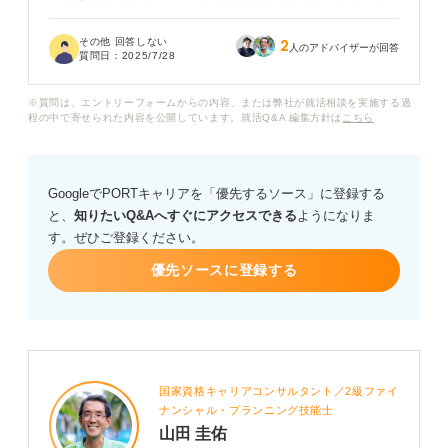
一次面接で聞かれたような基本的な質問（自己紹介、志
望動機、ガクチカなど）は、二次面接でも聞かれるので
その他 回答しない
2
しょうか？それとも、より具体的な経験やスキル、入社
人のアドバイザーが回答
質問日：
2025/7/28
後のビジョンなど、一歩踏み込んだ質問が増えるのでし
ょうか？
※質問は、エントリーフォームからの内容、または弊社が就活相談を実施する過
程の中で寄せられた内容を公開しています。就活Q&A 編集方針は
こちら
特に、企業が二次面接で何を確認したいのか、どのよう
な点を評価しているのかを知りたいです。
GoogleでPORTキャリアを「優先するソース」に登録する
二次面接で想定される質問の傾向などあれば教えてださ
と、
知りたいQ&Aへすぐにアクセスできる
ようになりま
い。
す。ぜひご登録ください。
優先ソースに登録する
国家資格キャリアコンサルタント／2級ファイ
ナンシャル・プランニング技能士
山田 圭佑