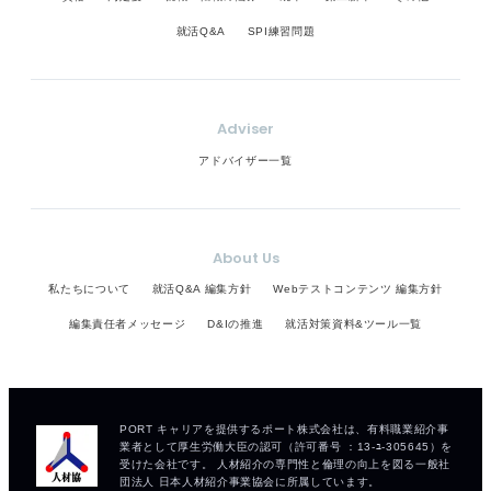
就活Q&A
SPI練習問題
Adviser
アドバイザー一覧
About Us
私たちについて
就活Q&A 編集方針
Webテストコンテンツ 編集方針
編集責任者メッセージ
D&Iの推進
就活対策資料&ツール一覧