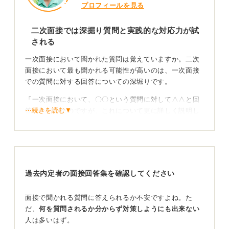
プロフィールを見る
二次面接では深掘り質問と実践的な対応力が試
される
一次面接において聞かれた質問は覚えていますか。二次
面接において最も聞かれる可能性が高いのは、一次面接
での質問に対する回答についての深堀りです。
「一次面接において、〇〇という質問に対して△△と回
⋯続きを読む▼
答いただいたのですが、これについて更に詳しく説明し
てください」というような質問が出てくると想定してお
きましょう。
そのため、まず一次面接でどのような受け答えをしたの
か、覚えている限りリストアップをしてみてください。
過去内定者の面接回答集を確認してください
一次面接の回答を振り返り、入社後の具体的なビジ
ョンまで整理しておこう
面接で聞かれる質問に答えられるか不安ですよね。た
だ、
何を質問されるか分からず対策しようにも出来ない
人は多いはず。
また二次面接より後、本採用が近くなればなるほどに、