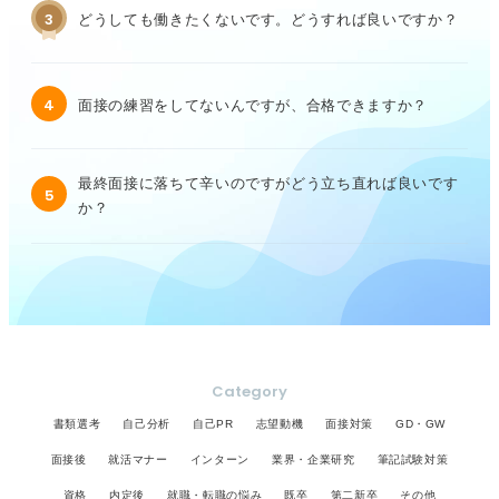
3
どうしても働きたくないです。どうすれば良いですか？
4
面接の練習をしてないんですが、合格できますか？
最終面接に落ちて辛いのですがどう立ち直れば良いです
5
か？
Category
書類選考
自己分析
自己PR
志望動機
面接対策
GD・GW
面接後
就活マナー
インターン
業界・企業研究
筆記試験対策
資格
内定後
就職・転職の悩み
既卒
第二新卒
その他