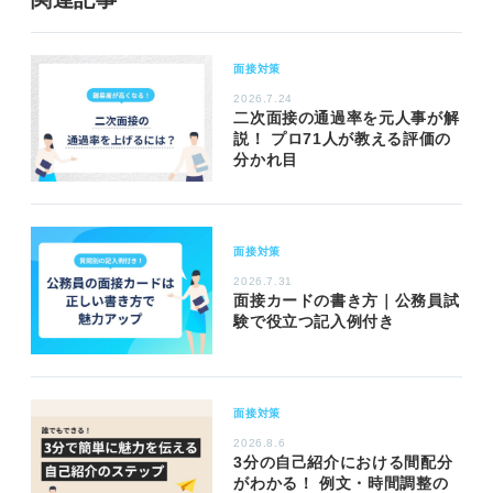
面接対策
2026.7.24
二次面接の通過率を元人事が解
説！ プロ71人が教える評価の
分かれ目
面接対策
2026.7.31
面接カードの書き方｜公務員試
験で役立つ記入例付き
面接対策
2026.8.6
3分の自己紹介における間配分
がわかる！ 例文・時間調整の