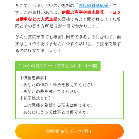
実際に働くようになったあとのビジョンや目標について
そこで、活用したいのが無料の「
面接回答例60選
」で
が聞かれるようになるでしょう。
す。この資料があれば、
伊藤忠商事や森永製菓、トヨタ
自動車などの人気企業
の面接でもよく聞かれるような質
漠然としたものではなく、具体的な形で答えられるよう
問とその答え方60通りが一目でわかります。
にしてください。
どんな質問が来ても確実に回答できるようになれば、面
場合によっては、実際のトラブルなどを例に挙げ、「あ
接はもう怖くありません。今すぐ活用し、面接を突破す
なたはこのようなトラブルが客先で起きてしまった際、
るのに役立てましょう！
どのように対応するのが良いと思いますか？」など、実
践的な質問が投げかけられることもあります。
これらの質問に一目で答えられる！(一部)
就活をするのであれば当然かも知れませんが、希望する
企業に入社した後について、可能な限り明確に具体的に
【伊藤忠商事】
イメージをしておくことが重要です。
・あなたの強み・長所を教えてください。
・あなたの夢を教えてください。
0
【花王株式会社】
・この職種を希望する理由は何ですか。
・あなたにとって仕事とは何ですか。
回答集を見る（無料）