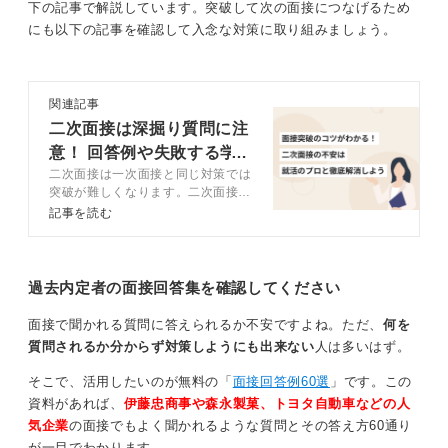
下の記事で解説しています。突破して次の面接につなげるため
一段階、二段階深く掘り下げて答えられるように準備し
にも以下の記事を確認して入念な対策に取り組みましょう。
ておくことが大切です。
また、企業によっては入社後のキャリアプランや、企業
への貢献について問われることもあります。
関連記事
二次面接は深掘り質問に注
面接の回数は企業によって異なるため一概には言えませ
意！ 回答例や失敗する学
んが、最終面接までを想定して準備を進めることが重要
二次面接は一次面接と同じ対策では
生の特徴を解説
です。面接対策に時間をかけ、しっかりと準備しましょ
突破が難しくなります。二次面接の
う。
特徴や評価基準を理解しておきまし
記事を読む
ょう。この記事では、5つの対策法
や他の学生と差別化するコツ、深掘
0
りに対する回答例文などをキャリア
コンサルタントが解説します。
過去内定者の面接回答集を確認してください
面接で聞かれる質問に答えられるか不安ですよね。ただ、
何を
質問されるか分からず対策しようにも出来ない
人は多いはず。
そこで、活用したいのが無料の「
面接回答例60選
」です。この
資料があれば、
伊藤忠商事や森永製菓、トヨタ自動車などの人
気企業
の面接でもよく聞かれるような質問とその答え方60通り
が一目でわかります。