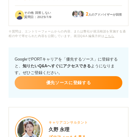
で示せる成果は出せていません。
その他 回答しない
2
就活サイトを見ていると、インターンで素晴らしい成果
人のアドバイザーが回答
質問日：
2025/7/9
を出したり、TOEICで高得点を取ったりしているの例が
出てきて、自分のガクチカはインパクトがなくて、企業
※質問は、エントリーフォームからの内容、または弊社が就活相談を実施する過
から評価されないのではないかと不安になります。
程の中で寄せられた内容を公開しています。就活Q&A 編集方針は
こちら
このような成果がないガクチカでも、企業に効果的にア
ピールするにはどうすれば良いでしょうか？具体的な伝
GoogleでPORTキャリアを「優先するソース」に登録する
え方や工夫できることがあれば教えていただきたいで
と、
知りたいQ&Aへすぐにアクセスできる
ようになりま
す。
す。ぜひご登録ください。
優先ソースに登録する
キャリアコンサルタント
久野 永理