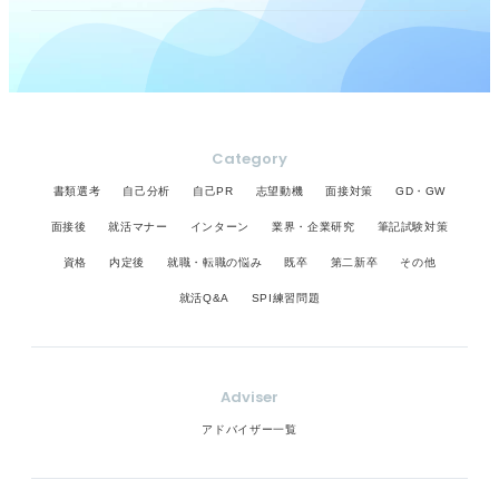
Category
書類選考
自己分析
自己PR
志望動機
面接対策
GD・GW
面接後
就活マナー
インターン
業界・企業研究
筆記試験対策
資格
内定後
就職・転職の悩み
既卒
第二新卒
その他
就活Q&A
SPI練習問題
Adviser
アドバイザー一覧