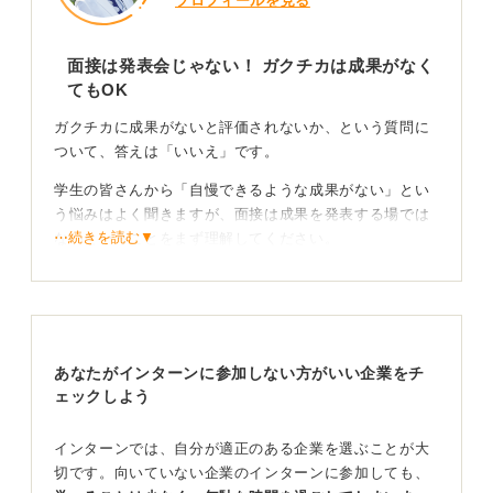
プロフィールを見る
面接は発表会じゃない！ ガクチカは成果がなく
てもOK
ガクチカに成果がないと評価されないか、という質問に
ついて、答えは「いいえ」です。
学生の皆さんから「自慢できるような成果がない」とい
う悩みはよく聞きますが、面接は成果を発表する場では
⋯続きを読む▼
ないということをまず理解してください。
企業側が面接で見ているのは、アピールする内容の結果
そのものではなく、あなたの価値観や人柄、物事への取
り組み方です。
何かを成し遂げた経験だけでなく、たとえ失敗した経験
あなたがインターンに参加しない方がいい企業をチ
からでも得られた学びや気付きはたくさんあるはずで
ェックしよう
す。
インターンでは、自分が適正のある企業を選ぶことが大
結果よりプロセスが重視される！ 経験の中身を語ろ
切です。向いていない企業のインターンに参加しても、
う