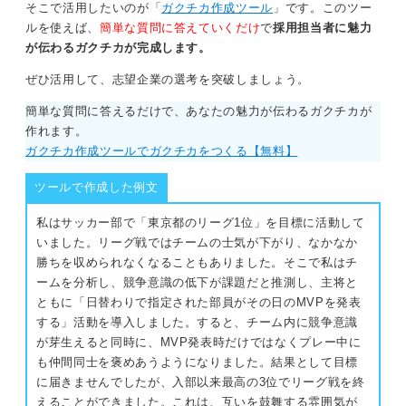
そこで活用したいのが「
ガクチカ作成ツール
」です。このツー
ルを使えば、
簡単な質問に答えていくだけ
で
採用担当者に魅力
が伝わるガクチカが完成します。
ぜひ活用して、志望企業の選考を突破しましょう。
簡単な質問に答えるだけで、あなたの魅力が伝わるガクチカが
作れます。
ガクチカ作成ツールでガクチカをつくる【無料】
ツールで作成した例文
私はサッカー部で「東京都のリーグ1位」を目標に活動して
いました。リーグ戦ではチームの士気が下がり、なかなか
勝ちを収められなくなることもありました。そこで私はチ
ームを分析し、競争意識の低下が課題だと推測し、主将と
ともに「日替わりで指定された部員がその日のMVPを発表
する」活動を導入しました。すると、チーム内に競争意識
が芽生えると同時に、MVP発表時だけではなくプレー中に
も仲間同士を褒めあうようになりました。結果として目標
に届きませんでしたが、入部以来最高の3位でリーグ戦を終
えることができました。これは、互いを鼓舞する雰囲気が