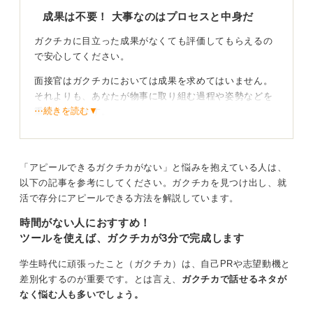
成果は不要！ 大事なのはプロセスと中身だ
ガクチカに目立った成果がなくても評価してもらえるの
で安心してください。
面接官はガクチカにおいては成果を求めてはいません。
それよりも、あなたが物事に取り組む過程や姿勢などを
⋯続きを読む▼
重視しています。
ボランティア活動は狙い目！ ほかの学生と差をつけ
よう
「アピールできるガクチカがない」と悩みを抱えている人は、
以下の記事を参考にしてください。ガクチカを見つけ出し、就
質問者さんの経験にボランティア活動がありますが、ボ
活で存分にアピールできる方法を解説しています。
ランティア活動をガクチカとして話す人は少なめなの
時間がない人におすすめ！
で、インパクトの点においてもそのエピソードが良いの
ツールを使えば、ガクチカが3分で完成します
ではないでしょうか。
特に、CSRやNPOなどとの協働を積極的におこなってい
学生時代に頑張ったこと（ガクチカ）は、自己PRや志望動機と
る会社なら響くと思いますよ。
差別化するのが重要です。とは言え、
ガクチカで話せるネタが
なく悩む人も多いでしょう。
0