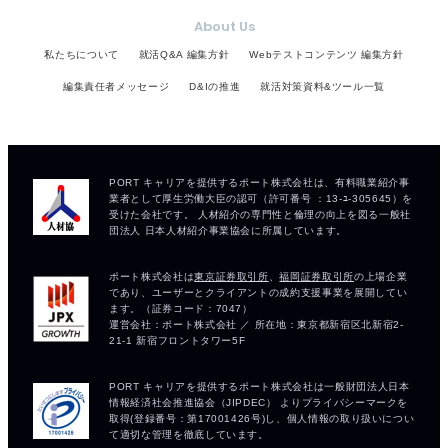
About Us
私たちについて
就活Q&A 編集方針
Webテストコンテンツ 編集方針
編集責任者メッセージ
D&Iの推進
就活対策資料&ツール一覧