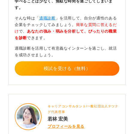
学べることは少なく、無駄な時間を過ごしてしまいま
す。
たとえば、ボランティア活動に参加したという経験があ
そんな時は「
適職診断
」を活用して、自分が適性のある
るとします。
企業をチェックしてみましょう。
簡単な質問に答えるだ
なぜ、そのボランティアに参加しようと思ったのでしょ
け
で、
あなたの強み・弱みを分析して、ぴったりの職業
うか。参加する前と後でどんな気持ちの変化がありまし
を診断
できます。
たか。
適職診断を活用して有意義なインターンを過ごし、就活
そのように、自分の行動や気持ちを一つひとつ深掘りし
を成功させましょう。
ていくことで、経験の中身が豊かになります。
模試を受ける（無料）
結果の有無にかかわらず、その経験から何を考え、学ん
だのかを語ることが重要です。
0
キャリアコンサルタント/一般社団法人テツナ
グ代表理事
若林 宏美
プロフィールを見る