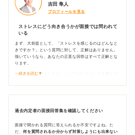
吉田 隼人
プロフィールを見る
ストレスにどう向き合うかが面接では問われて
いる
まず、大前提として、「ストレスを感じるのはどんなと
きですか？」という質問に対して、正解はありません。
強いていうなら、あなたの正直な回答はすべて正解とな
ります。
⋯続きを読む▼
この質問の意図としては、シンプルにストレスを感じる
要因を聞いて、その人のストレス耐性やストレスとの向
き合い方を知る意図で聞かれることがほとんどです。変
に勘繰らず、素直に本音で答えるようにしましょう。
嘘をつかず正直に語ることでミスマッチを防げる
過去内定者の面接回答集を確認してください
仮に、企業に合わせた回答や、本心ではない回答を伝え
面接で聞かれる質問に答えられるか不安ですよね。た
て内定した場合、その後の仕事で苦労する可能性が高い
だ、
何を質問されるか分からず対策しようにも出来ない