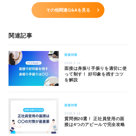
その他関連Q&Aを見る
関連記事
面接対策
2026.5.14
面接は身振り手振りを適切に使
って制す！ 好印象を残すコツ
を解説
面接対策
2026.5.14
質問例20選！ 正社員登用の面
接は4つのアピールで完全攻略