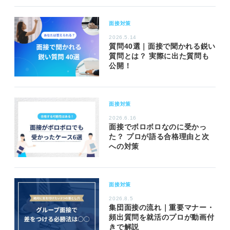
面接対策
2026.5.14
質問40選｜面接で聞かれる鋭い
質問とは？ 実際に出た質問も
公開！
面接対策
2026.6.16
面接でボロボロなのに受かっ
た？ プロが語る合格理由と次
への対策
面接対策
2026.8.5
集団面接の流れ｜重要マナー・
頻出質問を就活のプロが動画付
きで解説