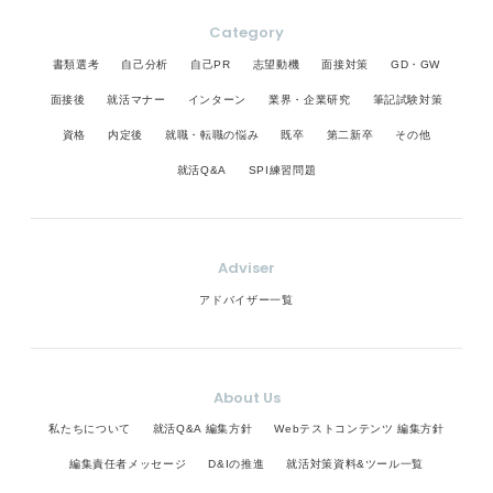
Category
書類選考
自己分析
自己PR
志望動機
面接対策
GD・GW
面接後
就活マナー
インターン
業界・企業研究
筆記試験対策
資格
内定後
就職・転職の悩み
既卒
第二新卒
その他
就活Q&A
SPI練習問題
Adviser
アドバイザー一覧
About Us
私たちについて
就活Q&A 編集方針
Webテストコンテンツ 編集方針
編集責任者メッセージ
D&Iの推進
就活対策資料&ツール一覧