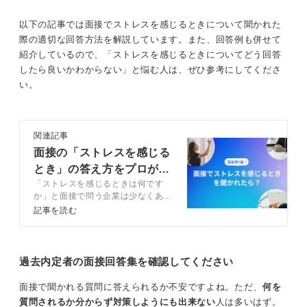
ださい。
以下の記事では面接でストレスを感じるときについて聞かれた
際の適切な回答方法を解説しています。また、回答例も併せて
感じたストレスへの対応を具体的に伝えることで信
紹介しているので、「ストレスを感じるときについてどう回答
頼感が生まれる
したら良いかわからない」と悩む人は、ぜひ参考にしてくださ
い。
この質問で大事なのは、ストレスを感じるか感じないか
よりも、ストレスに対してどう対処するかです。
答え方として、どのような場面でストレスを感じてしま
関連記事
うのかを伝えることは問題ありません。たとえば「自分
面接の「ストレスを感じる
の意見が通らなかったとき」「自分勝手な人と接すると
とき」の答え方をプロが解
き」などでも構いません。
「ストレスを感じるときは何です
説！ 例文7選付き
か」と面接で問う企業は少なくあり
まず最初に、そのときにどうするかを伝えましょう。
ません。回答方法や注意点をキャリ
記事を読む
「自分の主張だけでなく、意見が通らなかった理由を考
アコンサルタントとともに解説。回
えるようにしている」や「相手の立場になって考えるよ
答例7選も記載。企業の共感と信頼
を得るために、ストレス耐性の高さ
うにしている」というように答えることが必要です。
や分析能力をしっかりとアピールし
過去内定者の面接回答集を確認してください
ましょう。
しかし、実際にはそれでもストレスは溜まります。その
ストレスの発散方法がポイントです。「運動をする」
面接で聞かれる質問に答えられるか不安ですよね。ただ、
何を
「趣味を楽しむ」「友人と食事をする」などでストレス
質問されるか分からず対策しようにも出来ない
人は多いはず。