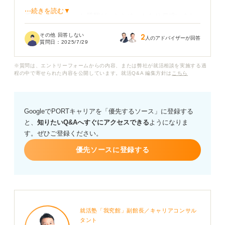
⋯続きを読む▼
予想していなかった質問だったため、かなり戸惑いまし
た。正直に答えるべきなのか、ストレスを感じにくいア
その他 回答しない
2
ピールをするべきなのかわからず、言葉に詰まった結果
人のアドバイザーが回答
質問日：
2025/7/29
「わかりません」としか答えられませんでした。
※質問は、エントリーフォームからの内容、または弊社が就活相談を実施する過
次また同じような質問をされたときのために、この質問
程の中で寄せられた内容を公開しています。就活Q&A 編集方針は
こちら
をする企業の意図は何なのか、また答え方について教え
ていただきたいです。
GoogleでPORTキャリアを「優先するソース」に登録する
と、
知りたいQ&Aへすぐにアクセスできる
ようになりま
す。ぜひご登録ください。
優先ソースに登録する
就活塾「我究館」副館長／キャリアコンサル
タント