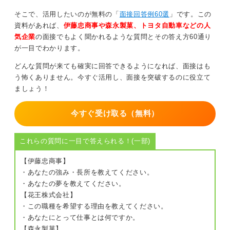
を解消していることをアピールしてください。
そこで、活用したいのが無料の「
面接回答例60選
」です。この
よくあるのが「寝て忘れる」という答え方です。睡眠も
資料があれば、
伊藤忠商事や森永製菓、トヨタ自動車などの人
発散には良いことですが、答え方としては少し弱いと思
気企業
の面接でもよく聞かれるような質問とその答え方60通り
います。
が一目でわかります。
どんな質問が来ても確実に回答できるようになれば、面接はも
0
う怖くありません。今すぐ活用し、面接を突破するのに役立て
ましょう！
今すぐ受け取る（無料）
これらの質問に一目で答えられる！(一部)
【伊藤忠商事】
・あなたの強み・長所を教えてください。
・あなたの夢を教えてください。
【花王株式会社】
・この職種を希望する理由を教えてください。
・あなたにとって仕事とは何ですか。
【森永製菓】