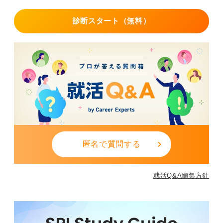
最後に、コミュニケーション能力が高いことです。
診断スタート（無料）
コミュニケーション能力というと、話すのがうまいこと
だと誤解されがちですが、それは違います。
本当に求められるコミュニケーション能力とは、相手の
話をしっかり聞き、それを受けて自分の考えを正確に伝
えられることです。
企業側は、口がうまい人よりも、きちんとキャッチボー
ルができる人を求めています。
これら3つのポイント全てを一度に完璧にするのは難しい
かもしれません。
匿名で質問する
しかし、自身が一番伸ばしやすいと感じる部分から着手
することで、それがあなたの強力な武器となるはずで
す。
就活Q&A編集方針
0