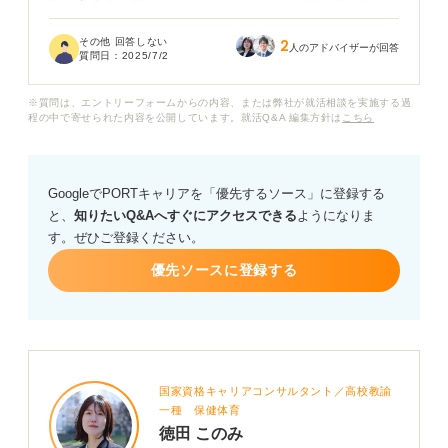
で、たくさん内定がもらえたらいいなと漠然と思ってい
ます。
その他 回答しない
2
人のアドバイザーが回答
質問日：
2025/7/2
内定をたくさんもらえる人は、こういうところがほかの
人より強い！ みたいな特徴があるなら、自分もそれを参
※質問は、エントリーフォームからの内容、または弊社が就活相談を実施する過
考にしたいです。
程の中で寄せられた内容を公開しています。就活Q&A 編集方針は
こちら
実際にそういう学生を知っている方がいたら、その人の
就活の進め方などについても教えてください。よろしく
GoogleでPORTキャリアを「優先するソース」に登録する
お願いします！
と、
知りたいQ&Aへすぐにアクセスできる
ようになりま
す。ぜひご登録ください。
優先ソースに登録する
国家資格キャリアコンサルタント／高校教諭
一種 保健体育
徳田 このみ