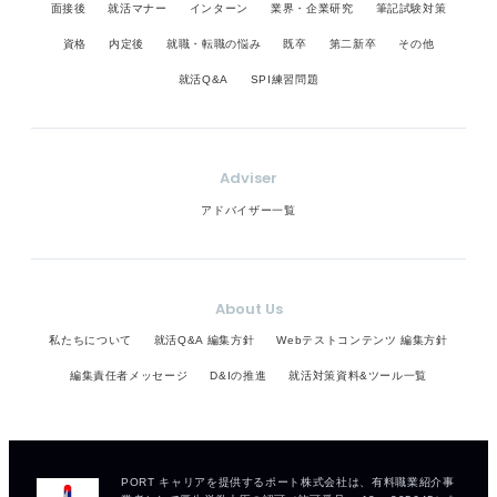
面接後
就活マナー
インターン
業界・企業研究
筆記試験対策
資格
内定後
就職・転職の悩み
既卒
第二新卒
その他
就活Q&A
SPI練習問題
Adviser
アドバイザー一覧
About Us
私たちについて
就活Q&A 編集方針
Webテストコンテンツ 編集方針
編集責任者メッセージ
D&Iの推進
就活対策資料&ツール一覧