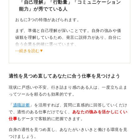
「自己理解」「行動量」「コミュニケーション
能力」が秀でている人
おもに3つの特徴があげられます。
まず、準備と自己理解が深いことです。自身の強みや価
値観を理解しているため、発言に説得力があり、自分に
合う企業を的確に選べています。
⋯続きを読む▼
そして、効率を重視する気持ちもわかりますが、まずは
量をこなすことが質を高めるうえで重要です。
たくさんの企業に応募し、多くの面接を経験すること
適性を見つめ直してあなたに合う仕事を見つけよう
で、自然と面接のスキルは向上します。
現状に戸惑いや不安、行き詰まり感のある人は、一度立ち止ま
また、多くの企業と接することで、自分に合う会社と合
ってツールを頼るのも効果的です。
わない会社を見極める力が養われ、後半の就職活動を効
率的に進められるようになります。
「
適職診断
」を活用すれば、質問に直感的に回答していくだけ
で、適性のある仕事だけでなく、
あなたの強みを活かしにくい
最初から効率を求めすぎないことが大切です。
仕事
もデータで客観的に把握できます。
自分が一番伸ばしやすいものから挑戦してみよう
自身の適性を見つめ直し、あなたがいきいきと働ける環境を見
つけましょう。