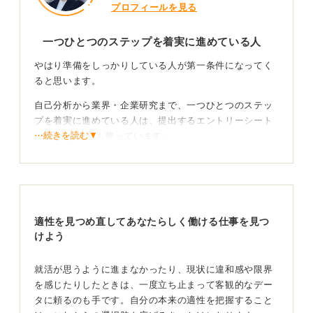
プロフィールを見る
一つひとつのステップを着実に進めている人
やはり準備をしっかりしている人が第一条件になってく
ると思います。
自己分析から業界・企業研究まで、一つひとつのステッ
プを着実に進めている人は、提出するエントリーシート
⋯続きを読む▼
（ES）の内容も整っています。
センスだけで乗り切っているように見える人もいます
が、そういった人も見えないところで努力を重ねている
ものです。
面接などの場数を着実に踏んでいる人は、その分受け答
適性を見つめ直してあなたらしく働ける仕事を見つ
えにも自信と説得力が生まれます。
けよう
経験を積んだ人の素地は強い！ 総合的な力が内定に
就活が思うように進まなかったり、現状に違和感や限界
つながる
を感じたりしたときは、一度立ち止まって客観的なデー
タに頼るのも手です。自分の本来の適性を把握すること
多くの経験を積んでいる人は、面接の場でも良い意味で