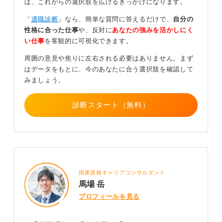
は、これからの選択肢を広げるきっかけになります。
慣れており、落ち着いた対応ができます。
「
適職診断
」なら、簡単な質問に答えるだけで、
自分の
話す内容が、テンプレートではないのにテンプレートの
性格に合った仕事
や、反対に
あなたの強みを活かしにく
ように整理されていて、それを自分の言葉として自然に
い仕事
を客観的に可視化できます。
伝えられるのは、経験を積まないとできない技術です。
周囲の意見や焦りに左右される必要はありません。まず
就職活動に限らず、学生生活のなかでさまざまな経験を
はデータをもとに、今のあなたに合う選択肢を確認して
してきたことが、その人の素地の強さとしてあらわれま
みましょう。
す。
診断スタート（無料）
そうした総合的な力が、内定の獲得につながっているの
だと思います。
0
国家資格キャリアコンサルタント
馬場 岳
プロフィールを見る