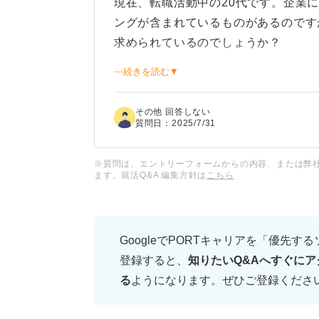
現在、転職活動中の20代です。企業
ングが含まれているものがあるのです
求められているのでしょうか？
⋯続きを読む▼
自分でも調べてみましたが、転職のW
うで、判断できませんでした。正直、
その他 回答しない
はあまり触れていないので、今新卒の
質問日：
2025/7/31
そうでとても不安です。
※質問は、エントリーフォームからの内容、または弊
ます。就活Q&A 編集方針は
こちら
今から対策するとして、現職で勤めな
策を進めていくべきなのかもわかりま
GoogleでPORTキャリアを「優先す
転職のWebテストでは、企業によっ
登録すると、
知りたいQ&Aへすぐにア
にどれくらいを目指せばよいのでしょ
る
ようになります。ぜひご登録くださ
ども含めてアドバイスいただけますと