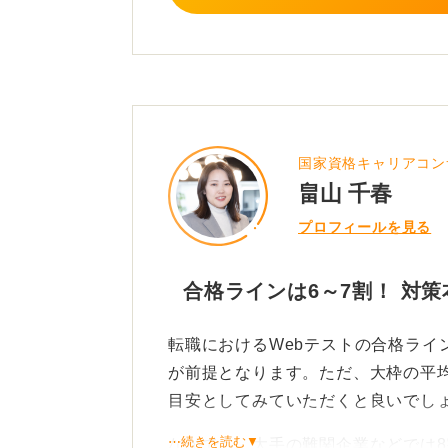
国家資格キャリアコン
畠山 千春
プロフィールを見る
合格ラインは6～7割！ 対
転職におけるWebテストの合格ライ
が前提となります。ただ、大枠の平均
目安としてみていただくと良いでし
⋯続きを読む▼
なかでも、大手の難関企業などでは