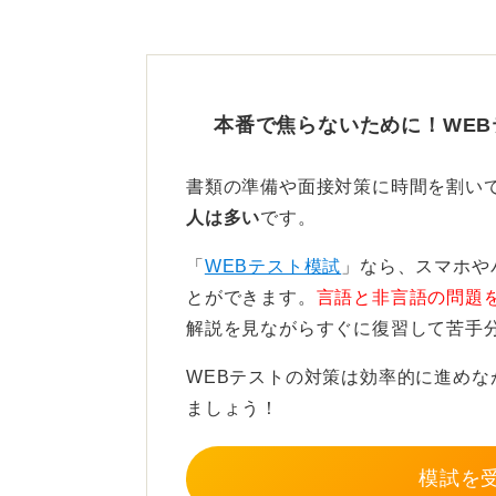
正直に答え面接の自分と一貫
適性検査では、嘘をつかずに正直に
本番で焦らないために！WE
適性検査の結果と面接での印象がか
で乖離があると、面接で自分を偽っ
書類の準備や面接対策に時間を割い
働きながらできる対策として、日頃
人は多い
です。
う考えるかという思考の練習をして
「
WEBテスト模試
」なら、スマホや
すくなるでしょう。
とができます。
言語と非言語の問題
解説を見ながらすぐに復習して苦手
0
WEBテストの対策は効率的に進め
ましょう！
模試を