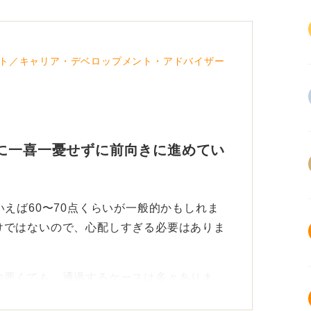
ト／キャリア・デベロップメント・アドバイザー
に一喜一憂せずに前向きに進めてい
いえば60〜70点くらいが一般的かもしれま
けではないので、心配しすぎる必要はありま
少悪くても、通過するケースは多々ありま
の方だと考えた方が良いでしょう。