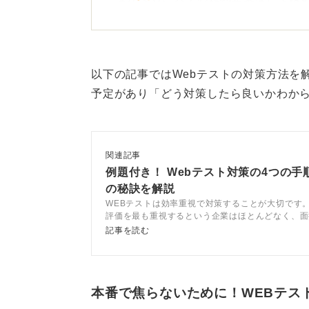
ます。
そもそも企業がテストをおこなう目
認できないポテンシャルを見つける
以下の記事ではWebテストの対策方法を
保しておくことが重要です。
予定があり「どう対策したら良いかわか
2～3週間の対策で合格ライン
関連記事
対策方法としては、書店で販売され
例題付き！ Webテスト対策の4つの手
考えます。
の秘訣を解説
WEBテストは効率重視で対策することが大切です。
社会人の人は多忙であることを考慮す
評価を最も重視するという企業はほとんどなく、面
が重視される傾向にあるからです。この記事では、
おけば、合格ラインに到達すること
記事を読む
効率的な対策方法や、受験前の必須準備などについ
ンサルタントと解説します。
0
本番で焦らないために！WEBテス