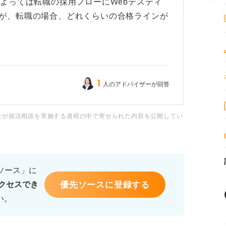
によっては転職の採用フローにWebテスティ
が、転職の場合、どれくらいの合格ラインが
ebテストでもテストの種類はいろいろあるよ
社会人になってから中高で習ったような内容
1
人のアドバイザーが回答
ときと同じ問題を解いてもいろいろ忘れてい
社が就活相談を実施する過程の中で寄せられた内容を公開してい
がら勉強することになるので、どのように対
せん。
るソース」に
て合格ラインが違うとは思うのですが、一般的
優先ソースに登録する
クセスでき
うか？ 仕事と両立させながたの対策方法な
い。
幸いです。