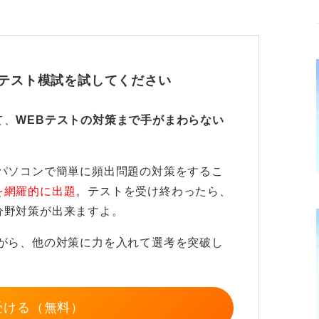
性を持たせることが重要
答えることが大前提です。なぜなら、企業は
Bテスト模試を試してください
け離れていないかを見ているからです。ここ
ていると判断されかねません。
て、
WEBテストの対策まで手がまわらない
からニュースなどに関心を持ち、自分ならど
おくと、論理的思考を問う問題にも対応しや
パソコンで簡単に頻出問題の対策をするこ
を網羅的に出題
。テストを受け終わったら、
分野対策が出来ますよ。
ながら、他の対策に力を入れて選考を突破し
受ける（無料）