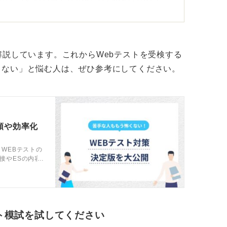
的は、応募者の絞り込みや、面接の場では確
点にあります。そのため、一定のラインは確
解説しています。これからWebテストを受検する
らない」と悩む人は、ぜひ参考にしてください。
の突破可能
ている対策本を基本的に活用するのが良いと
順や効率化
WEBテストの
ると、対策期間としては2～3週間ほど見て
接やESの内容
WEBテストの
は十分にできるでしょう。
てキャリアコ
ト模試を試してください