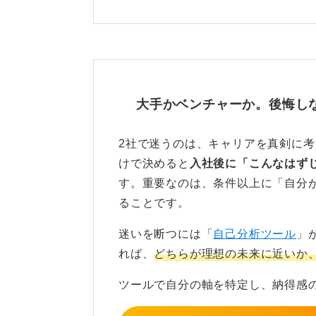
という思い込みは捨ててほしいです
のであれば、転職も視野に入れてい
たとえば、安定した大手企業での経
なることが多いでしょう。まずは安
の後で自身のキャリアを広げていく
大手かベンチャーか。後悔し
どちらを選んでも正解はありません
2社で迷うのは、キャリアを真剣に
が最も良いか、多角的に検討して決
けで決めると
入社後に「こんなはず
す。重要なのは、条件以上に「自分
0
ることです。
迷いを断つには「
自己分析ツール
」
れば、
どちらが理想の未来に近いか
ツールで自分の軸を特定し、納得感