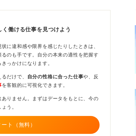
ヒントとして「その企業で働くベテラン社員
ベテラン社員がたくさんいるはずです。その
しく働ける仕事を見つけよう
方、キャリアを見て、「将来の自分がその人
とするか」という視点で考えてみましょう。
現状に違和感や限界を感じたりしたときは、
に違和感を感じるようなら、いくら安定した
頼るのも手です。自分の本来の適性を把握す
直したほうが良いかもしれません。
るきっかけになります。
えるだけで、
自分の性格に合った仕事
や、反
事
を客観的に可視化できます。
アを考えて決めよう
はありません。まずはデータをもとに、今の
しょう。
としても、その「その後、あなたがどうして
タート（無料）
、一生その会社に勤めあげなければいけない