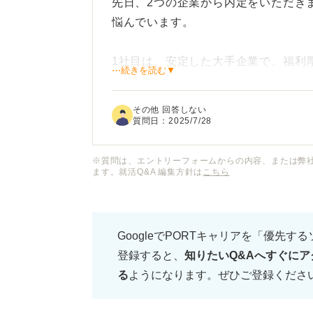
先日、2つの企業から内定をいただき
悩んでいます。
1社目は、安定した大手企業で、福利
⋯続きを読む▼
はルーティンワークが中心と聞いてお
も名が知れており、長期的にも安心し
その他 回答しない
質問日：
2025/7/28
2社目は、勢いのあるベンチャー企業
です。しかし、福利厚生は大手ほど充
※質問は、エントリーフォームからの内容、または弊
ます。就活Q&A 編集方針は
こちら
があります。雰囲気は1社目より合っ
給与や待遇だけでなく、将来のキャリ
GoogleでPORTキャリアを「優先す
選ぶのが正解なのかわかりません。
登録すると、
知りたいQ&Aへすぐにア
る
ようになります。ぜひご登録くださ
どちらも志望業界の企業で、志望度は