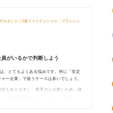
に比較検討し、最終的な決断をすれば良いの
サルタント／2級ファイナンシャル・プランニン
社員がいるかで判断しよう
のは、とてもよくある悩みです。特に「安定
チャー企業」で迷うケースは多いでしょう。
部分もありますし、若手の人が多いため、経
ら、本当に興味があること、やってみたいこ
ずです。