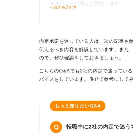
イルによって答えは異なります。
⋯続きを読む▼
個人的な意見としては、若いうちは
す。今の時代、企業に頼りきりの生
くことが重要だからです。会社の資
内定承諾を迷っている人は、次の記事も
で、長期的なキャリア形成に役立ち
伝えるべき内容を解説しています。また
しかし、安定したプライベートを重
ので、ぜひ確認をしておきましょう。
の人にとっては、安定した大手企業
こちらのQ&Aでも2社の内定で迷ってい
バイスをしています。併せて参考にして
自分の意思で後悔しないと思
Q&A
もっと知りたい
最終的には、自分が後悔しない選択
転職中に2社の内定で迷う
タントによってもアドバイスのスタ