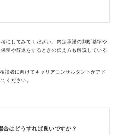
経験と成長を取りに行くことをおすすめしま
き方はリスクが高く、自分の実力を高めてお
金で失敗や経験を積める環境に身を置くこと
参考にしてみてください。内定承諾の判断基準や
ます。
、保留や辞退をするときの伝え方も解説している
視したり、ゆっくりと働きたいという価値観
が合う可能性も十分にあります。
る相談者に向けてキャリアコンサルタントがアド
みてください。
う会社を選択をしよう
をすることが重要ですし、キャリアコンサル
場合はどうすれば良いですか？
ンスは異なることがあります。