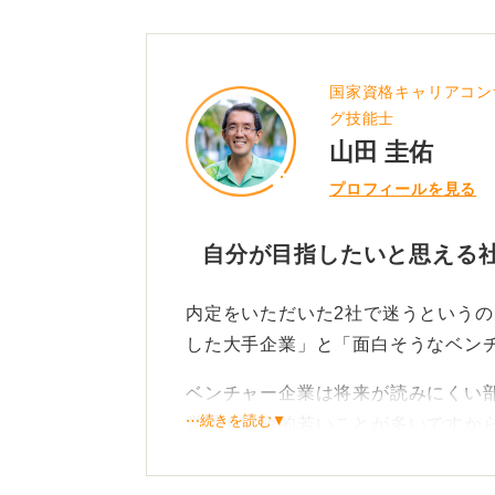
内定を2つ以上もらった際、どのよう
でしょうか？
国家資格キャリアコン
グ技能士
山田 圭佑
プロフィールを見る
自分が目指したいと思える
内定をいただいた2社で迷うという
した大手企業」と「面白そうなベン
ベンチャー企業は将来が読みにくい
⋯続きを読む▼
営層も比較的若いことが多いですか
とができる可能性が高いと感じるは