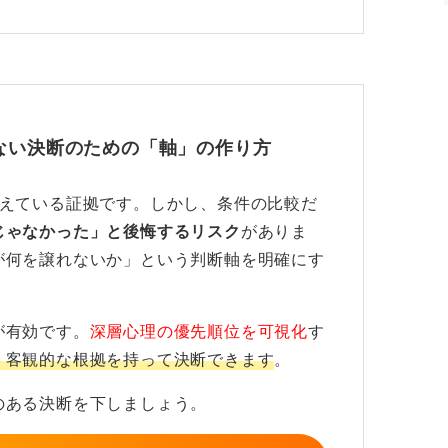
。将来のキャリアや自身の成長を考えている
るはずです。
験は、将来の転職活動において大きな看板と
定した環境で社会人としての基礎を学び、そ
という選択肢も考えられます。
ない決断のための「軸」の作り方
が、あなたの将来のキャリアパスにとって何
考えている証拠です。しかし、条件の比較だ
めるようにしてくださいね。
じゃなかった」と後悔するリスク
がありま
が何を譲れないか」という判断軸を明確にす
が有効です。
深層心理の優先順位を可視化
す
、客観的な根拠を持って決断できます
。
のある決断を下しましょう。