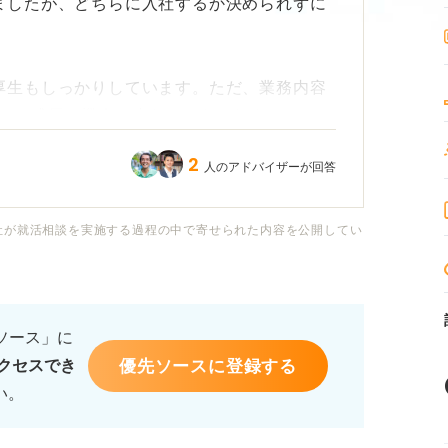
ましたが、どちらに入社するか決められずに
厚生もしっかりしています。ただ、業務内容
り、成長の機会は少ないかもしれません。で
て働けると思います。
2
人のアドバイザーが回答
で、裁量も大きくさまざまな経験ができそう
実しておらず、将来的な安定感には少し不安
社が就活相談を実施する過程の中で寄せられた内容を公開してい
ていそうです。
アや自分の成長を考えると、どちらの企業を
るソース」に
優先ソースに登録する
クセスでき
い。
同じくらいです。