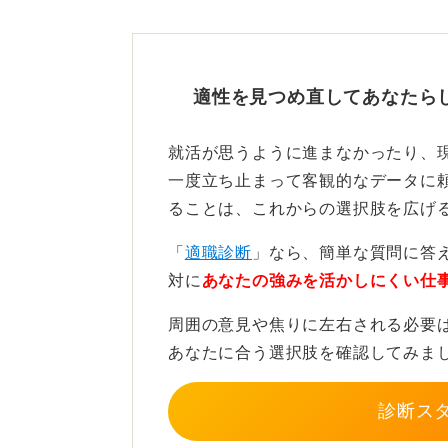
この2社を比較検討する際、一つの
の姿を見てほしい」と思います。
大手企業であれば、40代や50代の
適性を見つめ直してあなたら
人たちの働き方や仕事への向き合い
たちのようになっていることを良し
就活が思うように進まなかったり、
もし、その40代、50代の社員の姿
一度立ち止まって客観的なデータに
大手企業であっても、もう一度考え
ることは、これからの選択肢を広げ
「
適職診断
」なら、簡単な質問に答
対に
あなたの強みを活かしにくい仕
あらゆる視点で将来のキャリ
周囲の意見や焦りに左右される必要
あなたに合う選択肢を確認してみま
大切なのは、どちらの企業を選んだ
診断ス
いくか」です。どちらかを選んだら