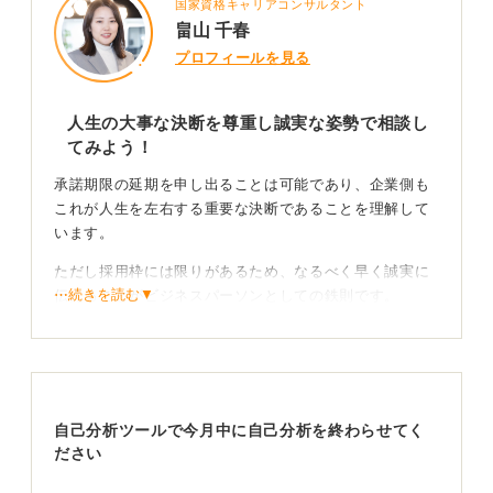
国家資格キャリアコンサルタント
畠山 千春
プロフィールを見る
人生の大事な決断を尊重し誠実な姿勢で相談し
てみよう！
承諾期限の延期を申し出ることは可能であり、企業側も
これが人生を左右する重要な決断であることを理解して
います。
ただし採用枠には限りがあるため、なるべく早く誠実に
⋯続きを読む▼
伝えることがビジネスパーソンとしての鉄則です。
人生の大きな選択だからこそ慎重に判断したいという真
っ直ぐな想いを、感謝の言葉とともに伝えてみてくださ
い。
自己分析ツールで今月中に自己分析を終わらせてく
感謝と誠意を持って交渉し納得のいく答えを出そう
ださい
他社の選考状況も含めて正直に話し、どの程度の猶予が