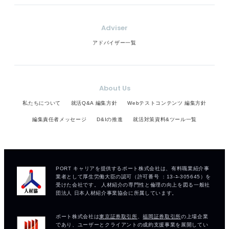
Adviser
アドバイザー一覧
About Us
私たちについて
就活Q&A 編集方針
Webテストコンテンツ 編集方針
編集責任者メッセージ
D&Iの推進
就活対策資料&ツール一覧