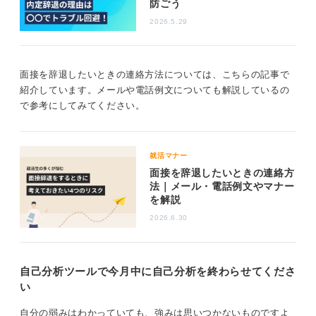
防ごう
切り出す際はまず感謝を伝え、その上で丁寧に相談して
2026.5.29
ください。
メールなら分かりやすい件名を、電話なら要件を簡潔に
伝えます。
面接を辞退したいときの連絡方法については、こちらの記事で
紹介しています。メールや電話例文についても解説しているの
「貴社が第一候補である」といった意欲を添えること
で参考にしてみてください。
で、志望度が低いという誤解を防げるでしょう。嘘をつ
く必要はありませんが、期待をつなぐ配慮は社会人のマ
ナーと言えます。
就活マナー
丁寧な対話を通じて時間を確保し、自分自身が納得でき
面接を辞退したいときの連絡方
る最高の決断を下してくださいね。
法｜メール・電話例文やマナー
を解説
0
2026.6.30
自己分析ツールで今月中に自己分析を終わらせてくださ
い
自分の弱みはわかっていても、強みは思いつかないものですよ