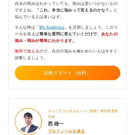
自分の弱みはわかっていても、強みは思いつかないもの
必要なのかを具体的に提示することが大切です。
ですよね。
「これ、本当に強みって言えるのかな？」
と
企業の事情も察しながら、可能であればという謙虚な姿
悩んでいる人は多いはず。
勢で依頼すれば、誠実な人柄としてポジティブに受け止
そんな時は「
My Analytics
」を活用しましょう。このツ
められます。
ールを使えば
簡単な質問に答えていくだけで、
あなたの
後悔のない決断をするために、勇気を持って一歩踏み出
強み・弱みが簡単にわかります。
し納得のいく答えを自分で見つけ出してください。
無料で使える
ので、自分の強みを確かめたい人は今すぐ
診断しましょう。
0
診断スタート（無料）
キャリアコンサルタント／西雄一教育研究所
代表
西 雄一
プロフィールを見る