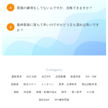
4
面接の練習をしてないんですが、合格できますか？
最終面接に落ちて辛いのですがどう立ち直れば良いです
5
か？
Category
書類選考
自己分析
自己PR
志望動機
面接対策
GD・GW
面接後
就活マナー
インターン
業界・企業研究
筆記試験対策
資格
内定後
就職・転職の悩み
既卒
第二新卒
その他
就活Q&A
SPI練習問題