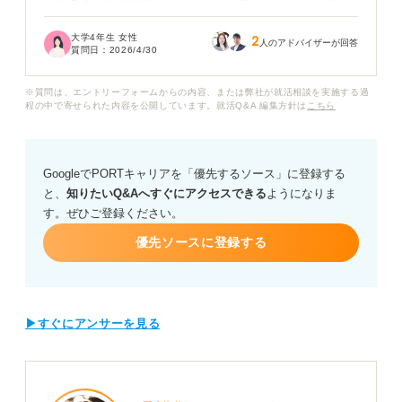
企業に対して期限の延長を申し出ることは、やはり失礼
にあたるのでしょうか？ また延期をお願いすることで
大学4年生 女性
2
「志望度が低い」とみなされ、最悪の場合内定が取り消
人のアドバイザーが回答
質問日：
2026/4/30
されてしまうのではないかという不安もあります。
※質問は、エントリーフォームからの内容、または弊社が就活相談を実施する過
もし相談が可能であれば、角を立てずに事情を伝えるた
程の中で寄せられた内容を公開しています。就活Q&A 編集方針は
こちら
めの「納得感のある理由」や、一般的に許容される延期
期間の目安を知りたいです。
GoogleでPORTキャリアを「優先するソース」に登録する
企業へ連絡する際の適切なタイミングや、誠意が伝わる
と、
知りたいQ&Aへすぐにアクセスできる
ようになりま
メール・電話での切り出し方について、アドバイスをお
す。ぜひご登録ください。
願いします。
優先ソースに登録する
▶すぐにアンサーを見る