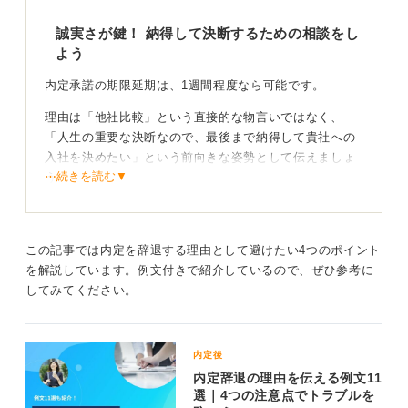
誠実さが鍵！ 納得して決断するための相談をし
よう
内定承諾の期限延期は、1週間程度なら可能です。
理由は「他社比較」という直接的な物言いではなく、
「人生の重要な決断なので、最後まで納得して貴社への
入社を決めたい」という前向きな姿勢として伝えましょ
⋯続きを読む▼
う。
期限ギリギリではなく、内定通知を受けた当日か翌日に
は連絡するのが理想です。早めの連絡は、誠実な印象を
与えますよ。
この記事では内定を辞退する理由として避けたい4つのポイント
を解説しています。例文付きで紹介しているので、ぜひ参考に
人生の大きな決断だからこそ、悔いのない選択をするた
してみてください。
めに誠意を持って相談することで、あなたの真摯な姿勢
が企業側にもきっと伝わるはずです。
内定後
感謝と意欲を忘れずにマナーを守って期待をつなご
内定辞退の理由を伝える例文11
う
選｜4つの注意点でトラブルを