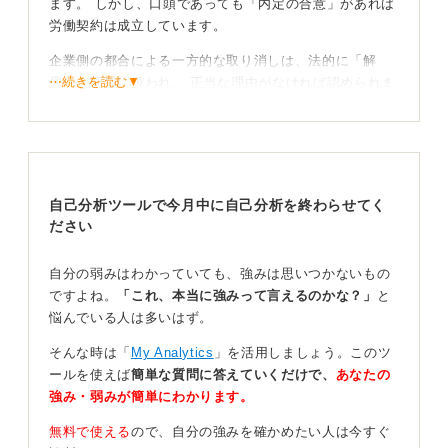
ます。 しかし、口頭であっても「内定の合意」があれば
労働契約は成立しています。
企業側の都合による一方的な取り消しは、法的に「解
⋯続きを読む▼
雇」と同様に扱われ、 正当な理由がなければ認められま
せん。
あなたが内定を信じて退職手続きを進めるなど、具体的
な不利益を被っている場合、 企業側は法的責任を負うこ
とになります。
自己分析ツールで今月中に自己分析を終わらせてく
ださい
証拠を集めて専門家と共に自らのキャリアを守り抜
こう
自分の弱みはわかっていても、強みは思いつかないもの
ですよね。
「これ、本当に強みって言えるのかな？」
と
決して泣き寝入りせず、まずは冷静に以下の手順で対応
悩んでいる人は多いはず。
しましょう。 内定と言われた日時や担当者の記録を整理
し、取り消し理由を「書面」で請求してください。
そんな時は「
My Analytics
」を活用しましょう。このツ
ールを使えば
簡単な質問に答えていくだけで、
あなたの
そのうえで、労働局や弁護士へ相談し、損害賠償請求が
強み・弱みが簡単にわかります。
可能か確認しましょう。 この件にかんしてあなたに一切
の非はありません。
無料で使える
ので、自分の強みを確かめたい人は今すぐ