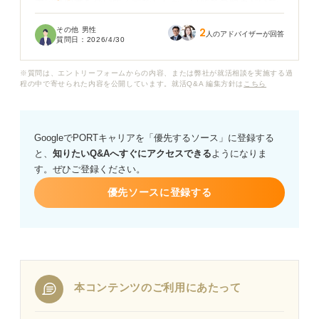
内定通知書を受け取る前でしたが、口頭での約束だけで
も労働契約は成立しているのでしょうか？ またすでに現
その他 男性
2
職の退職準備を進めてしまっているため、このまま引き
人のアドバイザーが回答
質問日：
2026/4/30
下がるべきか、損害賠償などを請求できる可能性がある
のかを知りたいです。
※質問は、エントリーフォームからの内容、または弊社が就活相談を実施する過
程の中で寄せられた内容を公開しています。就活Q&A 編集方針は
こちら
企業側にどのような確認や交渉をおこなうべきか、また
トラブルを抱えたまま転職活動を再開する際の注意点に
ついてアドバイスをお願いします。
GoogleでPORTキャリアを「優先するソース」に登録する
と、
知りたいQ&Aへすぐにアクセスできる
ようになりま
す。ぜひご登録ください。
優先ソースに登録する
本コンテンツのご利用にあたって