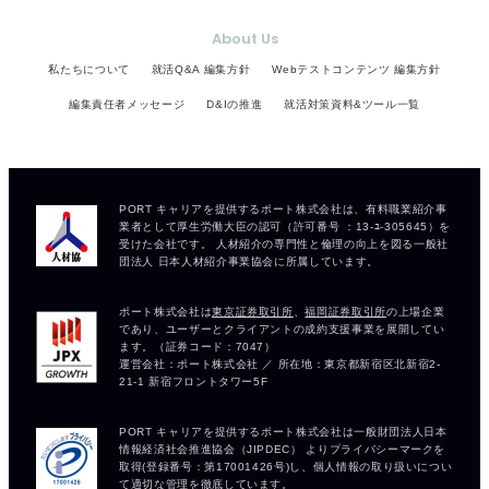
About Us
私たちについて
就活Q&A 編集方針
Webテストコンテンツ 編集方針
編集責任者メッセージ
D&Iの推進
就活対策資料&ツール一覧