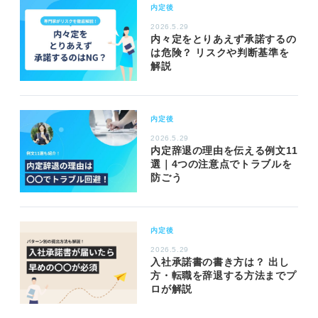
内定後
2026.5.29
内々定をとりあえず承諾するの
は危険？ リスクや判断基準を
解説
内定後
2026.5.29
内定辞退の理由を伝える例文11
選｜4つの注意点でトラブルを
防ごう
内定後
2026.5.29
入社承諾書の書き方は？ 出し
方・転職を辞退する方法までプ
ロが解説