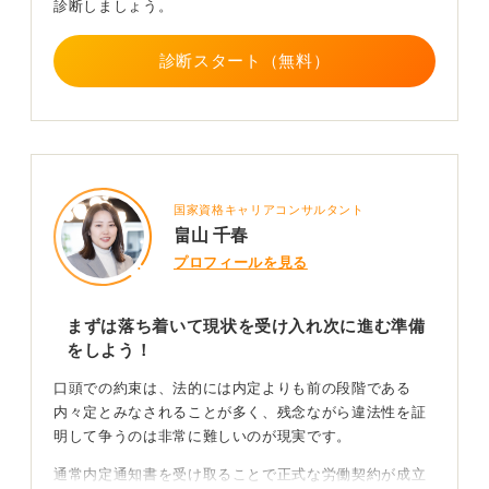
診断しましょう。
感情的にならずまずは事実確認をしっかりとおこない、
専門家の力を借りながらあなたのキャリアと権利を守り
抜きましょう。
診断スタート（無料）
0
国家資格キャリアコンサルタント
畠山 千春
プロフィールを見る
まずは落ち着いて現状を受け入れ次に進む準備
をしよう！
口頭での約束は、法的には内定よりも前の段階である
内々定とみなされることが多く、残念ながら違法性を証
明して争うのは非常に難しいのが現実です。
通常内定通知書を受け取ることで正式な労働契約が成立