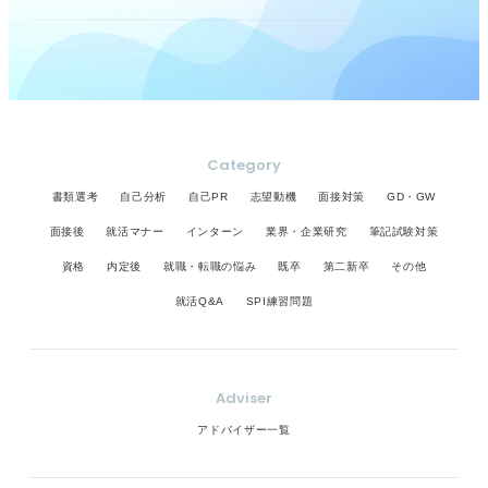
Category
書類選考
自己分析
自己PR
志望動機
面接対策
GD・GW
面接後
就活マナー
インターン
業界・企業研究
筆記試験対策
資格
内定後
就職・転職の悩み
既卒
第二新卒
その他
就活Q&A
SPI練習問題
Adviser
アドバイザー一覧