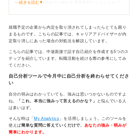
⋯続きを読む▼
しますが、口頭のみでは単なる意思表明ととらえられて
しまう可能性が高いでしょう。
退職届をすでに出されているとのことですので、お辛い
とは思いますが、まずは早急に転職活動を再開すること
就職予定の企業から内定を取り消されてしまったらとても困り
をおすすめします。
まるものです。こちらの記事では、キャリアアドバイザーが内
定取り消しにあった場合の対処法を解説しています。
これまでの経緯を正直に話して誠実に活動を続けよ
こちらの記事では、中途面接で話す自己紹介を作成する5つのス
う
テップを紹介しています。転職活動を続ける際の参考にしてみ
てください。
次の面接で今の状況を聞かれた際は、他社から内定をい
自己分析ツールで今月中に自己分析を終わらせてくださ
ただいていたが、先方の業績不振などの理由で取り消し
い
になってしまったと正直に伝えて問題ありません。
隠さずに事実を伝えることで、あなたの誠実さが伝わり
自分の弱みはわかっていても、強みは思いつかないものですよ
ますし、次の企業もあなたの事情を汲み取ったうえで選
ね。
「これ、本当に強みって言えるのかな？」
と悩んでいる人
考を進めてくれるはずです。
は多いはず。
予期せぬトラブルに直面して不安だとは思いますが、こ
そんな時は「
My Analytics
」を活用しましょう。このツールを
の経験を糧にして、より良い縁に巡り合えるように前向
使えば
簡単な質問に答えていくだけで、
あなたの強み・弱みが
きに行動していきましょう。
簡単にわかります。