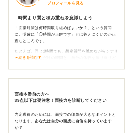
プロフィールを見る
時間より質と積み重ねを意識しよう
「面接対策は何時間取り組めばよいか？」という質問
に、明確に「◯時間が正解です」とは答えにくいのが正
直なところです。
たとえば、同じ1時間でも、想定質問を眺めながらシナリ
⋯続きを読む▼
オを作って読むだけの時間と、自分の体験を振り返りど
う伝えたら相手に響くかを考えながら練習する時間とで
は、対策の質がまったく異なります。
時間をたっぷりかけたからといって準備万端とは言えな
いのが面接対策です。
面接本番前の方へ
39点以下は要注意！面接力を診断してください
自分の言葉で話せる状態を目指して、対策の軸を明
確にすることが大切
内定獲得のためには、面接での印象が大きなポイントと
なります。
あなたは自分の面接に自信を持っています
そこで、時間というよりは「伝えたいことが自分のなか
か？
で整理できているか」を一つの目安にしてみてはいかが