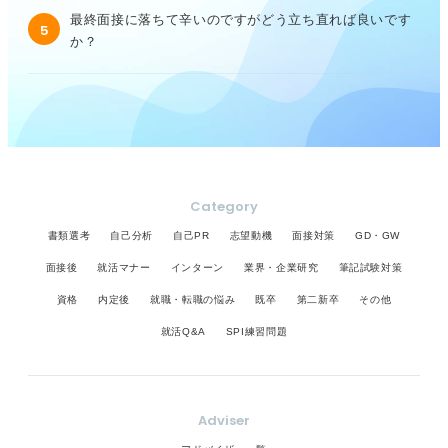
最終面接に落ちて辛いのですがどう立ち直れば良いです
5
か？
Category
書類選考
自己分析
自己PR
志望動機
面接対策
GD・GW
面接後
就活マナー
インターン
業界・企業研究
筆記試験対策
資格
内定後
就職・転職の悩み
既卒
第二新卒
その他
就活Q&A
SPI練習問題
Adviser