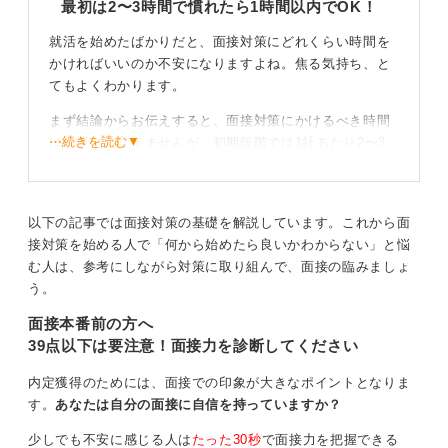
最初は2〜3時間で慣れたら1時間以内でOK！
就活を始めたばかりだと、面接対策にどれくらい時間を
かければいいのか不安になりますよね。焦る気持ち、と
てもよくわかります。
まず結論からお伝えすると、面接対策にかけるべき時間
⋯続きを読む▼
は一概には言えませんが、初期段階では1社あたり2〜3
時間を目安にするとバランスが良いです。
その時間のなかで、自己PRや志望動機を準備し、想定問
答を整理して、できれば模擬練習や録音などアウトプッ
以下の記事では面接対策の基礎を解説しています。これから面
トの練習まで取り入れるのがおすすめです。
接対策を始める人で「何から始めたら良いかわからない」と悩
む人は、参考にしながら対策に取り組んで、面接の臨みましょ
う。
企業ごとにゼロから準備しなくてもベースを活かせ
ば効率的に対策できる
面接本番前の方へ
39点以下は要注意！面接力を診断してください
ただ、毎回ゼロから考え込む必要はありません。一度ベ
ースとなる自己PR・強み・志望軸を整理しておけば、企
内定獲得のためには、面接での印象が大きなポイントとなりま
業ごとの対策はその都度アレンジするだけでOKです。
す。
あなたは自分の面接に自信を持っていますか？
慣れてくると、1社あたり30分〜1時間で十分対応できる
少しでも不安に感じる人は
たった30秒
で面接力を把握できる