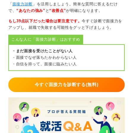
ようになりますよ。
「
面接力診断
」を活用しましょう。簡単な質問に答えるだけ
で、
“あなたの強み”
と
“改善点”
が明確になります。
時間をかけすぎてしまうのは「これでいいのかな」と不
安な気持ちがあるからこそ、そんなときは信頼できる人
もし39点以下だった場合は要注意です。
今すぐ診断で面接力を
に一度聞いてもらったり、キャリアセンターでフィード
アップし、就職で失敗する可能性をグッと下げましょう。
バックをもらうことで、自信をもって次に進めるように
こんな人に「面接力診断」はおすすめ
なります。
面接は完璧を目指すものではなく、対話を通して自分を
・まだ面接を受けたことがない人
伝える場です。焦らず、少しずつ慣れていきましょう。
・面接でなぜ落ちたかわからない人
・自信を持って、面接に臨みたい人
1
今すぐ面接力を診断する(無料)