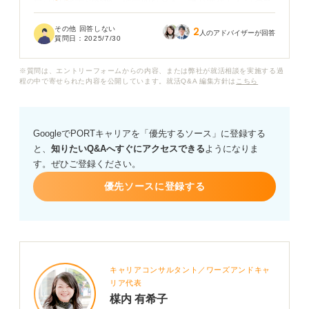
自己PRや志望動機、逆質問なども一通り準備したいので
すが、どの回答もこれで良いのか最後まで自信持てず、
その他 回答しない
2
結局時間をかけすぎてしまっているような気がします。
人のアドバイザーが回答
質問日：
2025/7/30
皆さんは面接対策にどれくらいの時間をかけていました
※質問は、エントリーフォームからの内容、または弊社が就活相談を実施する過
か？ また、もし今後面接経験を積んで、面接に慣れてき
程の中で寄せられた内容を公開しています。就活Q&A 編集方針は
こちら
た場合には、対策の時間を短くしても問題ないのでしょ
うか？
GoogleでPORTキャリアを「優先するソース」に登録する
面接対策にかけるべき目安時間や対策の時間配分、慣れ
と、
知りたいQ&Aへすぐにアクセスできる
ようになりま
てきてからの対策時間などについてもご意見お伺いした
す。ぜひご登録ください。
いです。
優先ソースに登録する
キャリアコンサルタント／ワーズアンドキャ
リア代表
楳内 有希子