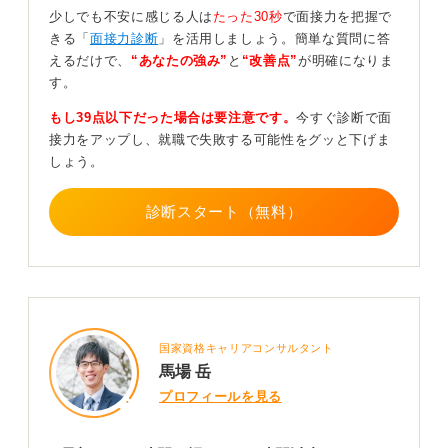
でしょうか。
少しでも不安に感じる人は
たった30秒
で面接力を把握で
きる「
面接力診断
」を活用しましょう。簡単な質問に答
面接ではどれだけ自分の言葉で話すことができるかがポ
えるだけで、
“あなたの強み”
と
“改善点”
が明確になりま
イントです。
す。
たとえば、「今日は自己PRに絞ってエピソードを1つに
もし39点以下だった場合は要注意です。
今すぐ診断で面
まとめよう」「明日は志望動機を3分で話す練習をしよ
接力をアップし、就職で失敗する可能性をグッと下げま
う」といったように、小さなゴールを設定しながら対策
しょう。
を進めていくと、時間に追われすぎず、達成感も得られ
やすくなります。
診断スタート（無料）
こうして取り組むことで、対策にかける時間は自然と短
くなっていきます。それは面接で伝えたいことが増えて
いき、毎回ゼロからではなく、積み重ねのうえに準備が
できるようになるからです。
このように、面接対策では、自分の言葉で伝えられる準
備ができているかを軸に取り組んでみましょう。
国家資格キャリアコンサルタント
馬場 岳
1
プロフィールを見る