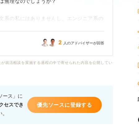
は無理なのでしょうか？
文系の私にはありませんし、エンジニア系の
。そのため、文系でかつ女性の私が就職を目
か、不安を感じています。
2
人のアドバイザーが回答
て活躍している方を見たことはありますか？
社が就活相談を実施する過程の中で寄せられた内容を公開してい
就活の方法など、文系女子がSEを目指すう
ひお願いします。
るソース」に
優先ソースに登録する
クセスでき
い。