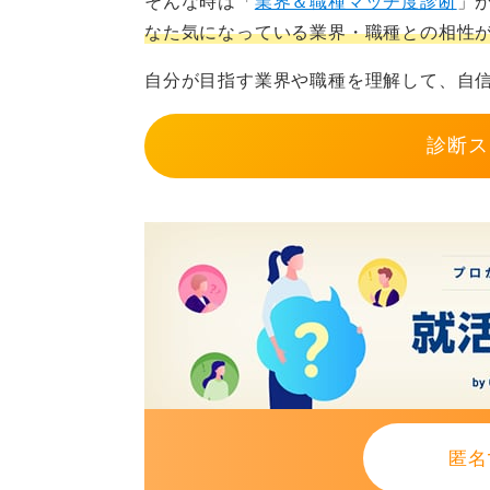
そんな時は「
業界＆職種マッチ度診断
」
なた気になっている業界・職種との相性
未経験でも学び続ける姿勢と
自分が目指す業界や職種を理解して、自
さらに、成果物や学習内容をポート
間で広く利用されている
Qiita
や
Zenn
診断ス
Wantedly
のストーリー機能やプロフ
う。
そうすることで、エントリーシート
かせた」という経験をアピールでき
もあります。
企業選びの際は、SIerやWeb系ベ
者向けの研修制度が整っている会社
また、女性エンジニアのコミュニティ
匿名
で、先輩からのリアルなアドバイス