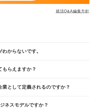
も、学び続ける姿勢やチームで成果を出す力
就活Q&A編集方針
で、文系出身や女性だからこそ発揮できる強
みてください。
がわからないです。
てもらえますか？
企業として定義されるのですか？
ビジネスモデルですか？