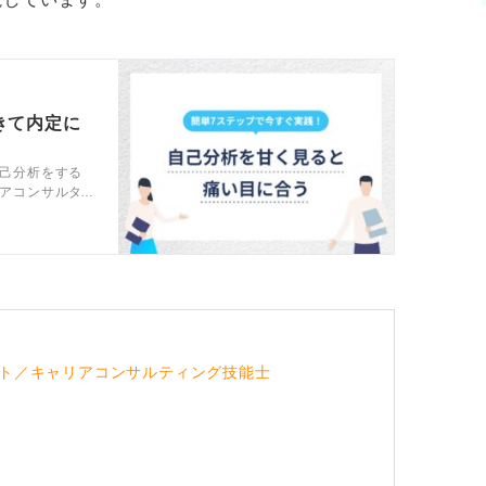
きて内定に
己分析をする
アコンサルタ
つけて選考や
ト／キャリアコンサルティング技能士