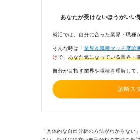
だからこそ、採用選考においては「
か」という志望動機が必ず問われる
あなたが受けないほうがいい
備が何よりも重要です。
就活では、自分に合った業界・職種
自己分析の深さが重要！ 強
ル
そんな時は「
業界＆職種マッチ度診
け
で、
あなた気になっている業界・
その準備とは徹底した自己分析です
自分が目指す業界や職種を理解して
を深掘りし、自身のどのような強み
を、具体的に言語化しなくてはなり
診断ス
SEに対する適性がどこまであるの
ただ「やりたい」という気持ちだけ
単なる憧れや意欲だけでなく、客観
ができるよう、自分自身と向き合う
「具体的な自己分析の方法がわからない
さい。就活に役立つ自己分析の方法を解