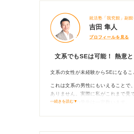
就活塾「我究館」副館
吉田 隼人
プロフィールを見る
文系でもSEは可能！ 熱意
文系の女性が未経験からSEになる
これは文系の男性にもいえることで
ありません。実際に私がこれまで見
⋯続きを読む▼
目指す文系の学生は一定数います。
ただ、新卒の段階では、いわゆる総
圧倒的に多いのも事実です。