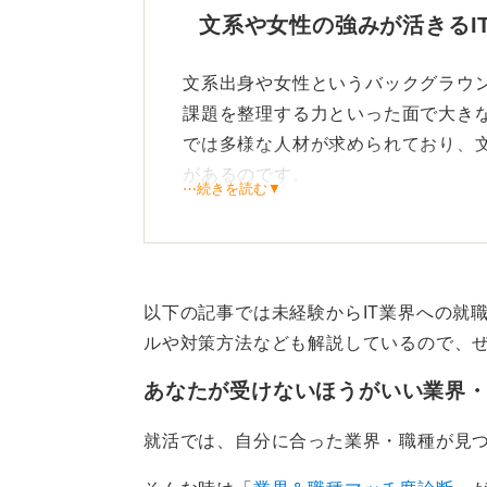
文系や女性の強みが活きるI
文系出身や女性というバックグラウ
課題を整理する力といった面で大きな
では多様な人材が求められており、
があるのです。
⋯続きを読む▼
ビジネス要件を的確に把握し、エン
アナリストや、プロジェクトマネジ
が活躍する事例も増えています。
以下の記事では未経験からIT業界への就
まずは、自分の手でコードを書いて
ルや対策方法なども解説しているので、
のプログラミング講座や無料のチュート
あなたが受けないほうがいい業界
基礎文法を学ぶことで、小さなアプ
す。
就活では、自分に合った業界・職種が見
こうした経験を通じて、作る楽しさ