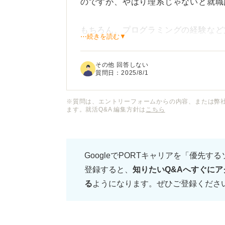
のですが、やはり理系じゃないと就職
もちろん、プログラミングの経験など
⋯続きを読む▼
会社は男性が多いイメージが強いです
指したとして、やっていける世界なの
その他 回答しない
質問日：
2025/8/1
皆さんは、文系出身の女性でSEとし
※質問は、エントリーフォームからの内容、または弊
ます。就活Q&A 編集方針は
こちら
必要なスキルや勉強方法、企業選びや
えでの現実的なアドバイスがあればぜ
GoogleでPORTキャリアを「優先す
登録すると、
知りたいQ&Aへすぐにア
る
ようになります。ぜひご登録くださ