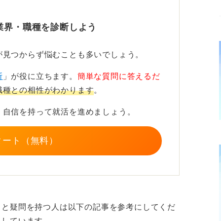
なぜ数ある職種のなかからSEを選んだの
ことになります。そこを乗り越えるための準
業界・職種を診断しよう
が見つからず悩むことも多いでしょう。
みと適性を客観的な言葉で示してアピー
断
」が役に立ちます。
簡単な質問に答えるだ
職種との相性がわかります
。
。なぜ自分がSEになりたいのかという思い
、自信を持って就活を進めましょう。
や適性がSEという職務に合っているのか
ません。
タート（無料）
かをしっかりと自分の言葉で語れなければ、
では仕事として成り立たないからです。
的な自己評価にもとづいた説得力のある説明
時間をつくりましょう。
」と疑問を持つ人は以下の記事を参考にしてくだ
説しています。