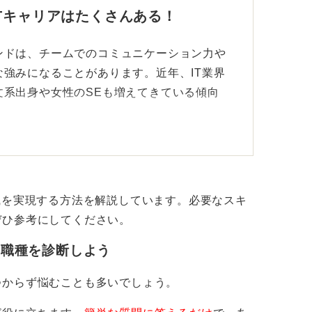
Tキャリアはたくさんある！
ンドは、チームでのコミュニケーション力や
強みになることがあります。近年、IT業界
文系出身や女性のSEも増えてきている傾向
ジニアとユーザーの橋渡し役を担うビジネス
メント、テスト設計など、文系出身者や女性
職を実現する方法を解説しています。必要なスキ
みる体験から始めてみましょう。オンライン
ぜひ参考にしてください。
リアルを活用し、PythonやJavaなどの
・職種を診断しよう
リや自動化スクリプトを作ることができま
つからず悩むことも多いでしょう。
や仕組みを理解する力が身に付くのです。