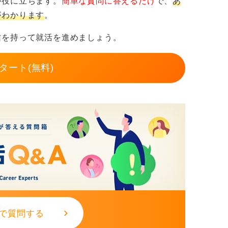
が役に立ちます。
簡単な質問に答えるだけ
で、
あ
がわかります
。
発信力でSEに挑戦できる
信を持って就活を進めましょう。
フォリオとしてまとめ、日本でエンジニアの
に技術記事として投稿したり、
note
や
タート(無料)
ィール欄で実績を発信したりしてみましょ
（ES）や面接で「自分で調べて実装し、動
、やる気や学習能力を評価してもらえる場合
ンチャー、社内SE、DX推進部署など、未経験
を選ぶと安心です。
やTech勉強会（IT勉強会）に参加すること
で質問する
や横のつながりが得られ、モチベーションの