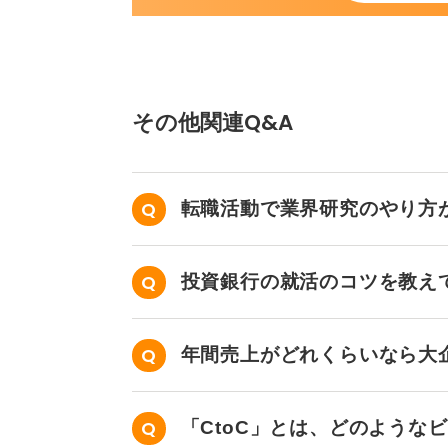
維持にもつながります。
IT業界では、理系出身かどうかより
を重視する企業も増えてきているの
みを活かして、ぜひチャレンジして
その他関連Q&A
0
転職活動で業界研究のやり方
投資銀行の就活のコツを教え
年間売上がどれくらいなら大
「CtoC」とは、どのような