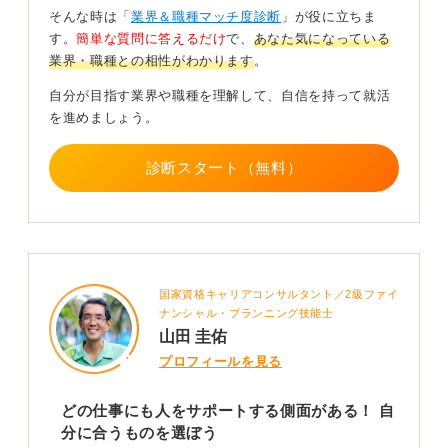
どのようなサポートの形に、自身がやりがいや喜びを感
そんな時は「
業界＆職種マッチ度診断
」が役に立ちま
じるのかを深く考えてみることが、職種を絞り込むうえ
す。
簡単な質問に答えるだけ
で、
あなた気になっている
での重要なヒントになります。
業界・職種との相性がわかります
。
また、目指す職種によっては、特定の資格やスキルが求
自分が目指す業界や職種を理解して、自信を持って就活
められる場合もあるでしょう。
を進めましょう。
自身がやりたいサポートの形を具体化していくことで、
今、身に付けるべきこともおのずと明確になってきま
診断スタート（無料）
す。いろいろな可能性を探りながら、自身に最も合うサ
ポートの形を見つけてください。
0
国家資格キャリアコンサルタント／2級ファイ
ナンシャル・プランニング技能士
山田 圭佑
プロフィールを見る
どの仕事にも人をサポートする側面がある！ 自
分に合うものを選ぼう