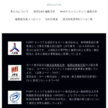
About Us
私たちについて
就活Q&A 編集方針
Webテストコンテンツ 編集方針
編集責任者メッセージ
D&Iの推進
就活対策資料&ツール一覧