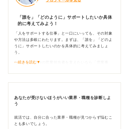
プロフィールを見る
「誰を」「どのように」サポートしたいか具体
的に考えてみよう！
「人をサポートする仕事」と一口にいっても、その対象
や方法は多岐にわたります。まずは、「誰を」「どのよ
うに」サポートしたいのかを具体的に考えてみましょ
う。
⋯続きを読む▼
たとえば、社内の営業担当者を支えたいなら「営業事
務」、経営層を支えたいなら「秘書」という仕事があり
ます。
あるいは、病気やけがをした人を助けたいなら「医療・
介護職」、買い物をする顧客を手伝いたいなら「販売
あなたが受けないほうがいい業界・職種を診断しよ
員」、企業のIT環境を支えたいなら「社内SE」というよ
う
うに、さまざまな職種が考えられるでしょう。
自分の進みたい方向性で職種を絞り込んでいこう！
就活では、自分に合った業界・職種が見つからず悩むこ
とも多いでしょう。