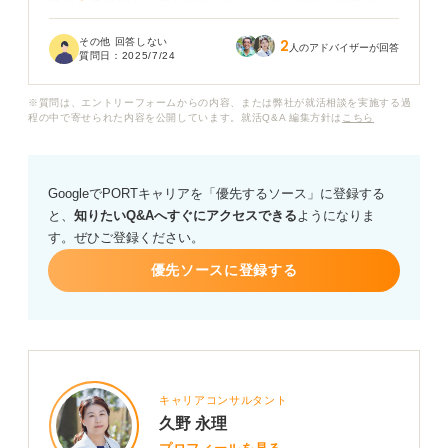
スキルや経験が必要なのかがわからず、就職活動の軸が
定まりません。
その他 回答しない
2
人のアドバイザーが回答
質問日：
2025/7/24
人のサポートといっても、企業のなかで社員を支える仕
事もあれば、社会貢献性の高い仕事もあるかと思いま
※質問は、エントリーフォームからの内容、または弊社が就活相談を実施する過
す。
程の中で寄せられた内容を公開しています。就活Q&A 編集方針は
こちら
人をサポートする仕事には、どのような職種があるので
しょうか。また、それぞれの仕事で求められる資質や能
GoogleでPORTキャリアを「優先するソース」に登録する
力、やりがいなども教えていただけると嬉しいです。
と、
知りたいQ&Aへすぐにアクセスできる
ようになりま
す。ぜひご登録ください。
自分に合った仕事を見つけるために、今からできること
や、考えておくべきことなど、アドバイスをお願いしま
優先ソースに登録する
す。
キャリアコンサルタント
久野 永理