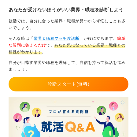
商品などを介した間接的なサポートでも自分が満たされ
あなたが受けないほうがいい業界・職種を診断しよう
るのか、それとも自分が直接助け、働きかけることでサ
ポートをしたいのか、どちらが自分に合っているのかを
就活では、自分に合った業界・職種が見つからず悩むことも多
把握する必要があります。
いでしょう。
そんな時は「
業界＆職種マッチ度診断
」が役に立ちます。
簡単
直接支援か間接支援なのか？ やりがいを感じるポイ
な質問に答えるだけ
で、
あなた気になっている業界・職種との
ントを明確にしよう
相性がわかります
。
「人をサポートする仕事にはどのような職種があるの
自分が目指す業界や職種を理解して、自信を持って就活を進め
か」と聞かれたら、私は「すべて」と答えます。そこで
ましょう。
求められる資質や能力も多種多様です。
診断スタート(無料)
たとえば、食事を作るという話一つとっても、それが農
業なのか、流通なのか、レストランなのか、さらには廃
棄物処理なのか、その後に続く仕事はさまざまありま
す。
どのようなところで自分がやりがいを感じるのか、たと
えば商品などを介して多くの人を間接的に支援すること
に満足感を得るのか、それとも直接対面で、「このご飯