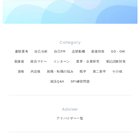
Category
書類選考
自己分析
自己PR
志望動機
面接対策
GD・GW
面接後
就活マナー
インターン
業界・企業研究
筆記試験対策
資格
内定後
就職・転職の悩み
既卒
第二新卒
その他
就活Q&A
SPI練習問題
Adviser
アドバイザー一覧