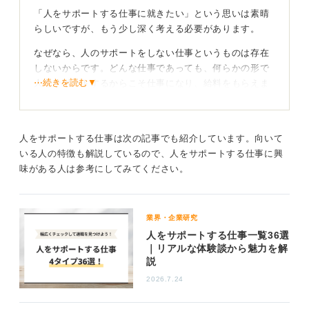
「人をサポートする仕事に就きたい」という思いは素晴
らしいですが、もう少し深く考える必要があります。
なぜなら、人のサポートをしない仕事というものは存在
しないからです。どんな仕事であっても、何らかの形で
⋯続きを読む▼
人をサポートするからこそ仕事になり、給料をもらえま
す。
この「サポート」をあなたはどのような形でやりたいの
でしょうか。
人をサポートする仕事は次の記事でも紹介しています。向いて
いる人の特徴も解説しているので、人をサポートする仕事に興
漠然と「人をサポートする仕事がしたい」という人は、
味がある人は参考にしてみてください。
介護職や学校の先生のように、人と人との直接的なつな
がりのなかでの仕事を想像していることが多いように思
います。
業界・企業研究
しかし、物を通じてのサポートもありますよね。たとえ
人をサポートする仕事一覧36選
ばメーカーも、何かしらの人をサポートするものを作り
｜リアルな体験談から魅力を解
説
出しているわけです。自動車などもそうですね。
2026.7.24
自分がどこで充実感を感じるのかを改めて考えてみてく
ださい。