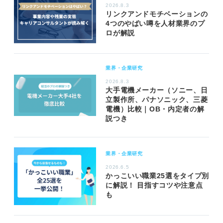
2026.8.3
リンクアンドモチベーションの
4つのやばい噂を人材業界のプ
ロが解説
業界・企業研究
2026.8.3
大手電機メーカー（ソニー、日
立製作所、パナソニック、三菱
電機）比較｜OB・内定者の解
説つき
業界・企業研究
2026.6.5
かっこいい職業25選をタイプ別
に解説！ 目指すコツや注意点
も