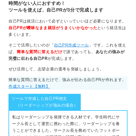
文を作成しましょう。
時間がない人におすすめ！
込んで努力をした話などです。
ツールを使えば、自己PRが3分で完成します
以前私が聞いたガクチカで、TOEICの点数を400点ほど
上げたというお話がありました。
自己PRは就活において必ずといっていいほど必要になります。
自己PRが曖昧なまま就活がうまくいかなかった
という就活生は
彼は、最初は計画的に努力をして200点ほど上げること
多くいます。
が出来ましたが、そこからあまり上がらなくなってしま
ったそうです。
そこで活用したいのが「
自己PR作成ツール
」です。これを使え
ば、
簡単な質問に答えるだけ
で誰であっても、
あなたの強みが
目標には足りないと考え、英語関連だけでなく、集中力
完璧に伝わる自己PR
が完成します。
を高めるためにはどうしたらいいのかなど、さまざまな
本を読み勉強方法や時間帯、姿勢などを工夫したそうで
ぜひ活用して、志望企業の選考を突破しましょう。
す。
簡単な質問に答えるだけで、強みが伝わる自己PRが作れます。
そうしたところさらに点数を上げることにつながったと
作成スタート【無料】
いうことでした。
ツールで作成した自己PR例文
高い点数を持っていることだけでなく、あきらめない努
（リーダーシップが強みの場合）
力家であることや、計画性があること、研究熱心なとこ
ろなどいくつも強みが見えてくるものでした。
私はリーダーシップを発揮できる人材です。学生時代にサ
ークル長として運営に携わった際に、リーダーシップを養
このように自分の強みをアピールしながら英語力が高い
うことができました。サークル長を務めていたフットボー
ことが伝わると良いですね。