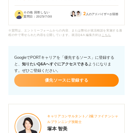
TOEICの点数は持っているのですが、それだけで企業に
評価されるのかどうかも気になります。どのような形で
その他 回答しない
2
英語力をアピールすれば、面接官に「この人はうちの会
人のアドバイザーが回答
質問日：
2025/7/30
社で英語力を活かして貢献してくれそうだ」と思っても
らえるでしょうか？
※質問は、エントリーフォームからの内容、または弊社が就活相談を実施する過
程の中で寄せられた内容を公開しています。就活Q&A 編集方針は
こちら
英語力を効果的にアピールするための具体的な表現方法
や、エピソードの盛り込み方、そして英語力を必要とす
る企業への具体的なアプローチ方法などがあれば教えて
GoogleでPORTキャリアを「優先するソース」に登録する
いただきたいです。何かアドバイスをお願いします。
と、
知りたいQ&Aへすぐにアクセスできる
ようになりま
す。ぜひご登録ください。
優先ソースに登録する
キャリアコンサルタント／2級ファイナンシャ
ルプランニング技能士
塚本 智美