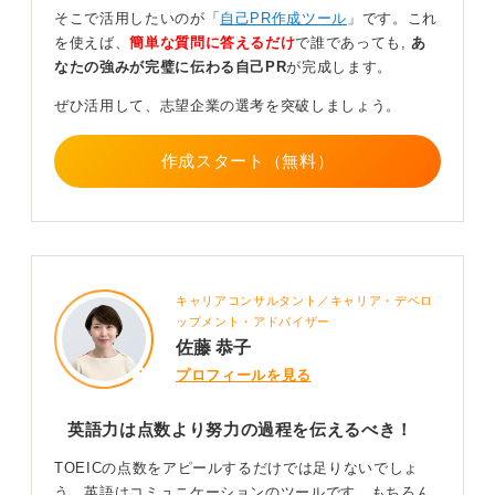
よう
そこで活用したいのが「
自己PR作成ツール
」です。これ
を使えば、
簡単な質問に答えるだけ
で誰であっても,
あ
なたの強みが完璧に伝わる自己PR
が完成します。
質問者さんは、英語が得意とのことなので、その英語力
を身につけるために多くの壁にぶつかりながらも、努力
ぜひ活用して、志望企業の選考を突破しましょう。
を続けられたから、今があるだとと思います。
その過程で身につけた諦めない心、継続力、課題解決力
作成スタート（無料）
などをテーマに自己PRにするのはいかがでしょうか。
英語力が必要な企業とのことなので、おそらくほかの応
募者も英語が得意な方が多いと思います。そういう環境
では、英語力だけでは、差がつかない可能性も高いでし
ょう。
キャリアコンサルタント／キャリア・デベロ
ップメント・アドバイザー
0
佐藤 恭子
プロフィールを見る
英語力は点数より努力の過程を伝えるべき！
TOEICの点数をアピールするだけでは足りないでしょ
う。英語はコミュニケーションのツールです。もちろん