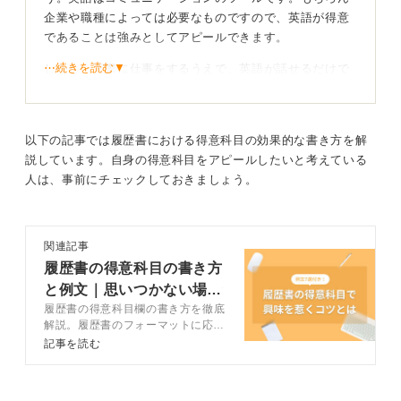
企業や職種によっては必要なものですので、英語が得意
であることは強みとしてアピールできます。
⋯続きを読む▼
しかし、実際に仕事をするうえで、英語が話せるだけで
はスキルが足りません。企業によっても必要とされるス
キルが違いますが、求められる資質を採用担当者にアピ
ールしたいところです。
以下の記事では履歴書における得意科目の効果的な書き方を解
今までも多くの学生がTOEICの点数を上げた話をガクチ
説しています。自身の得意科目をアピールしたいと考えている
カにしているのを読んできました。
人は、事前にチェックしておきましょう。
評価が高いガクチカは、点数を上げたことだけでなく、
点数を上げるために取り組んだこと、工夫したこと、大
関連記事
切にしたことなどが書かれているものです。
履歴書の得意科目の書き方
と例文｜思いつかない場合
TOEICの裏にある工夫や粘り強さを自己PRに活かそ
う
履歴書の得意科目欄の書き方を徹底
の対処法も解説
解説。履歴書のフォーマットに応じ
た書き分け方についてもキャリアコ
記事を読む
たとえば、なかなか思うような結果が出てこなくても諦
ンサルタントが詳しく説明します。
めることなく粘り強く頑張ったことがわかるものや、計
記事内で紹介している例文7選も参
考にして、自分の魅力が伝わる回答
画性を持って取り組んだ話、自分だけでなく周囲を巻き