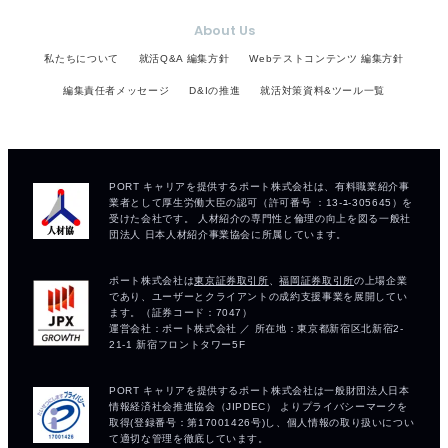
About Us
私たちについて
就活Q&A 編集方針
Webテストコンテンツ 編集方針
編集責任者メッセージ
D&Iの推進
就活対策資料&ツール一覧