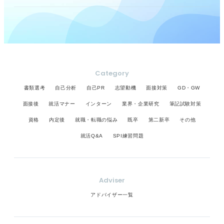
Category
書類選考
自己分析
自己PR
志望動機
面接対策
GD・GW
面接後
就活マナー
インターン
業界・企業研究
筆記試験対策
資格
内定後
就職・転職の悩み
既卒
第二新卒
その他
就活Q&A
SPI練習問題
Adviser
アドバイザー一覧