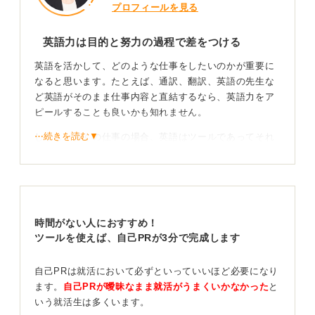
プロフィールを見る
英語力は目的と努力の過程で差をつける
英語を活かして、どのような仕事をしたいのかが重要に
なると思います。たとえば、通訳、翻訳、英語の先生な
ど英語がそのまま仕事内容と直結するなら、英語力をア
ピールすることも良いかも知れません。
⋯続きを読む▼
しかし、多くの仕事の場合、英語はツールであってそれ
を活かしてどのような仕事をしたいのかということが本
質になることが多いです。
一例にすぎませんが、私の前職も英語が必要な仕事のイ
メージが強く「○○になるには」という特集などでも「英
時間がない人におすすめ！
語はやったほうがいい」と表現されることが多いです。
ツールを使えば、自己PRが3分で完成します
しかしならが、身につけた英語を活かして、客室乗務員
として何がやりたいのか、何が出来るのかの方が重要で
自己PRは就活において必ずといっていいほど必要になり
す。
ます。
自己PRが曖昧なまま就活がうまくいかなかった
と
いう就活生は多くいます。
英語で何をしたいか、どう努力したかを明確に伝え