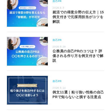
自己PR
2026.8.5
就活での得意分野の伝え方｜15
例文付きで元採用担当がコツを
解説
自己PR
2026.5.29
公務員の自己PRのコツは？ 評
価される作り方を例文付きで解
説
自己PR
2026.5.14
例文11選｜粘り強い性格の自己
PRで知らないと損する注意点