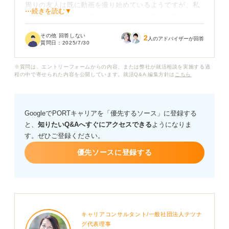
周りの友人は既に動画を撮り始めているようですが、私
⋯続きを読む▼
はまだ何も手をつけていません。どんな内容を盛り込め
ば効果的なのか、また、具体的にどのような話し方をす
その他 回答しない
2
れば良いのか、まったくイメージが湧きません。
人のアドバイザーが回答
質問日：
2025/7/30
15秒という短い時間で、採用担当者に自分をアピールで
※質問は、エントリーフォームからの内容、または弊社が就活相談を実施する過
きる自己紹介動画を作るには、どのような点に気を付け
程の中で寄せられた内容を公開しています。就活Q&A 編集方針は
こちら
れば良いでしょうか？ 何かアドバイスがあれば教えてく
ださい。
GoogleでPORTキャリアを「優先するソース」に登録する
と、
知りたいQ&Aへすぐにアクセスできる
ようになりま
す。ぜひご登録ください。
優先ソースに登録する
キャリアコンサルタント/一般社団法人テツナ
グ代表理事