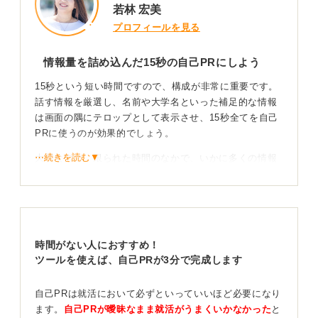
若林 宏美
プロフィールを見る
情報量を詰め込んだ15秒の自己PRにしよう
15秒という短い時間ですので、構成が非常に重要です。
話す情報を厳選し、名前や大学名といった補足的な情報
は画面の隅にテロップとして表示させ、15秒全てを自己
PRに使うのが効果的でしょう。
⋯続きを読む▼
大切なのは、限られた時間のなかで、いかに多くの情報
をインパクトを持って伝えられるかです。
ただ話している映像だけではなく、内容に合わせて画像
やキーワードとなる文字を挿入するなど、動きをつける
ことで視覚的な情報量を増やせます。
時間がない人におすすめ！
ツールを使えば、自己PRが3分で完成します
CMをイメージ！ インパクトのある動画で記憶に残
そう
自己PRは就活において必ずといっていいほど必要になり
ます。
自己PRが曖昧なまま就活がうまくいかなかった
と
イメージとしては、情報を詰めこんで説明するのではな