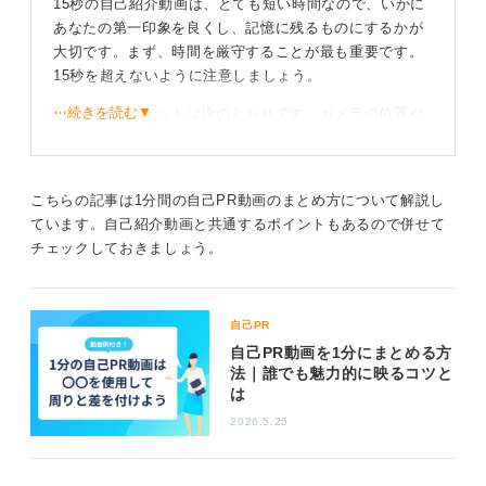
15秒の自己紹介動画は、とても短い時間なので、いかに
あなたの第一印象を良くし、記憶に残るものにするかが
大切です。まず、時間を厳守することが最も重要です。
15秒を超えないように注意しましょう。
⋯続きを読む▼
動画作成のポイントは次のとおりです。カメラの位置や
明るさは、あなたの印象を大きく左右します。しっかり
と顔が明るく映るように調整してください。また、清潔
感のある服装を心掛け、聞き取りやすい声で、笑顔で話
こちらの記事は1分間の自己PR動画のまとめ方について解説し
すことを意識しましょう。
ています。自己紹介動画と共通するポイントもあるので併せて
チェックしておきましょう。
シンプルかつわかりやすい構成でアピールしよう
15秒という限られた時間のなかで伝えられることは限ら
自己PR
れています。最も効果的なのは、あなたの名前、大学
自己PR動画を1分にまとめる方
名、そしてあなたの最も強い強み、そして入社への意欲
法｜誰でも魅力的に映るコツと
を伝えることです。
は
たとえば、「〇〇大学の〇〇です。私の強みは〇〇で
2026.5.25
す。貴社でもこの強みを活かし、〇〇に貢献したいと考
えています」という流れで簡潔にまとめましょう。