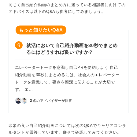
同じく自己紹介動画のまとめ方に迷っている相談者に向けての
ユニークな表現をしようとして時間が足りなくなるより
アドバイスは以下のQ&Aも参考にしてみましょう。
も、シンプルな構成で確実に伝えることが大切です。動
画編集の経験がない場合でも、無理に凝った演出をする
必要はありません。
もっと知りたい
Q&A
もし可能でしたら、部分ごとに撮影して後からつなぎ合
わせるのも良い方法です。たとえば、名前と大学名を言
就活において自己紹介動画を30秒でまとめ
って一度区切り、次に強みを伝えて区切る、といったよ
るにはどうすれば良いですか？
うにすれば、それぞれのパートを何度も撮り直してクオ
リティを高められます。
エレベータートークを意識し自己PRを要約しよう 自己
最終的には、パッと見て「良い印象だな」と思ってもら
紹介動画を30秒にまとめるには、社会人のエレベーター
えるような動画を目指しましょう。
トークを意識して、要点を簡潔に伝えることが大切で
す。 エ…
0
2
名のアドバイザーが回答
印象の良い自己紹介動画については次のQ&Aでキャリアコンサ
ルタントが回答しています。併せて確認してみてください。