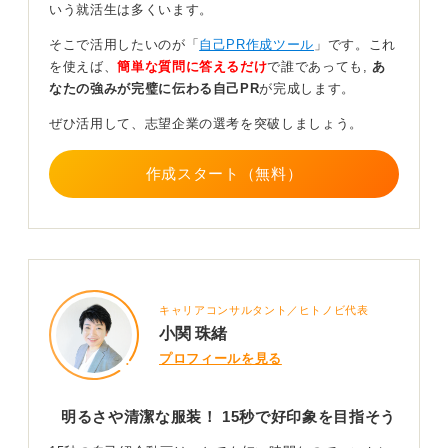
いう就活生は多くいます。
く、一つのメッセージを強調するテレビCMのようなイン
パクトのある構成を目指すのが良いでしょう。
そこで活用したいのが「
自己PR作成ツール
」です。これ
を使えば、
簡単な質問に答えるだけ
で誰であっても,
あ
短い時間だからこそ、記憶に残るような「見せる」工夫
なたの強みが完璧に伝わる自己PR
が完成します。
が、他の学生との差別化につながります。
ぜひ活用して、志望企業の選考を突破しましょう。
0
作成スタート（無料）
キャリアコンサルタント／ヒトノビ代表
小関 珠緒
プロフィールを見る
明るさや清潔な服装！ 15秒で好印象を目指そう