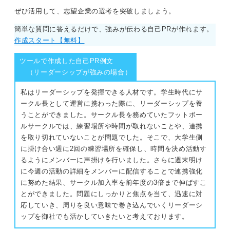
ぜひ活用して、志望企業の選考を突破しましょう。
簡単な質問に答えるだけで、強みが伝わる自己PRが作れます。
作成スタート【無料】
ツールで作成した自己PR例文
（リーダーシップが強みの場合）
私はリーダーシップを発揮できる人材です。学生時代にサ
ークル長として運営に携わった際に、リーダーシップを養
うことができました。サークル長を務めていたフットボー
ルサークルでは、練習場所や時間が取れないことや、連携
を取り切れていないことが問題でした。そこで、大学生側
に掛け合い週に2回の練習場所を確保し、時間を決め活動す
るようにメンバーに声掛けを行いました。さらに週末明け
に今週の活動の詳細をメンバーに配信することで連携強化
に努めた結果、サークル加入率を前年度の3倍まで伸ばすこ
とができました。問題にしっかりと焦点を当て、迅速に対
応していき、周りを良い意味で巻き込んでいくリーダーシ
ップを御社でも活かしていきたいと考えております。