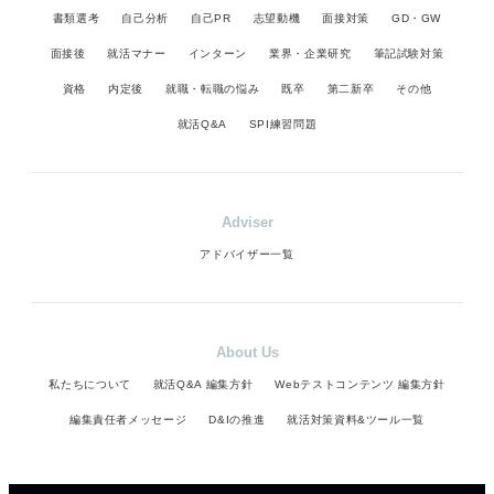
書類選考
自己分析
自己PR
志望動機
面接対策
GD・GW
面接後
就活マナー
インターン
業界・企業研究
筆記試験対策
資格
内定後
就職・転職の悩み
既卒
第二新卒
その他
就活Q&A
SPI練習問題
Adviser
アドバイザー一覧
About Us
私たちについて
就活Q&A 編集方針
Webテストコンテンツ 編集方針
編集責任者メッセージ
D&Iの推進
就活対策資料&ツール一覧