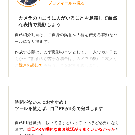
プロフィールを見る
カメラの向こうに人がいることを意識して自然
な表情で撮影しよう
自己紹介動画は、ご自身の熱意や人柄を伝える有効なツ
ールになり得ます。
作成する際は、まず撮影のコツとして、一人でカメラに
向かって話すのが苦手な場合は、カメラの奥にご友人な
⋯続きを読む▼
ど誰かに座ってもらうことをおすすめします。
特に同じ学生仲間であれば、お互いに評価し合いなが
ら、より自然な表情で話せるようになります。
伝えるべきことを絞り重点的に伝えよう
時間がない人におすすめ！
ツールを使えば、自己PRが3分で完成します
動画の構成としては、長々と話すのではなく、1〜2 分程
度で簡潔にまとめることが大切です。
自己PRは就活において必ずといっていいほど必要になり
所属や名前といった経歴は淡々と伝え、過去の経験やご
ます。
自己PRが曖昧なまま就活がうまくいかなかった
と
自身が最も大切にしていることなど、一番伝えたい部分