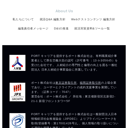
About Us
私たちについて
就活Q&A 編集方針
Webテストコンテンツ 編集方針
編集責任者メッセージ
D&Iの推進
就活対策資料&ツール一覧