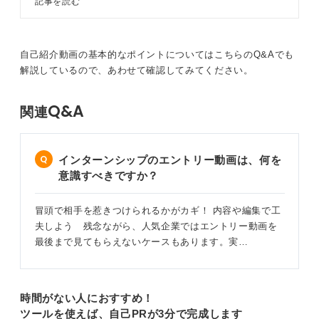
記事を読む
カメラ位置は、ご自身の顔の高さに合わせ、シールを貼
う。さらに動画選考の撮影時の注意
点やライバルと差をつけるためのコ
って目線を固定するなどアイコンタクトを意識すると良
ツをキャリアコンサルタントが解説
いです。
していきます。
自己紹介動画の基本的なポイントについてはこちらのQ&Aでも
話し方としては、笑顔ではきはきと、そしてゆっくりは
解説しているので、あわせて確認してみてください。
っきり話すことを心掛けてください。
Q&A
客観的にご自身を見てもらうために、だれかにチェック
関連
してもらうか、ご自身で何度も見返すなどして改善を重
ねましょう。
インターンシップのエントリー動画は、何を
0
意識すべきですか？
冒頭で相手を惹きつけられるかがカギ！ 内容や編集で工
夫しよう 残念ながら、人気企業ではエントリー動画を
最後まで見てもらえないケースもあります。実…
時間がない人におすすめ！
ツールを使えば、自己PRが3分で完成します