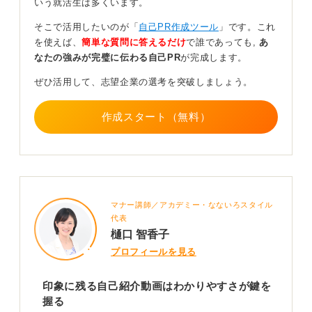
いう就活生は多くいます。
には熱量を込めて話すと良いでしょう。
そこで活用したいのが「
自己PR作成ツール
」です。これ
エンターテインメントのような要素は封印し、誠実な姿
を使えば、
簡単な質問に答えるだけ
で誰であっても,
あ
勢で臨むことが求められます。
なたの強みが完璧に伝わる自己PR
が完成します。
ぜひ活用して、志望企業の選考を突破しましょう。
0
作成スタート（無料）
マナー講師／アカデミー・なないろスタイル
代表
樋口 智香子
プロフィールを見る
印象に残る自己紹介動画はわかりやすさが鍵を
握る