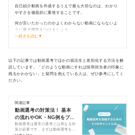
自己紹介動画を作成するうえで最も大切なのは、わかり
やすさを徹底的に重視することです。
何が言いたかったのかよくわからない動画にならないよ
うに最大限気をつけましょう。
⋯続きを読む▼
内容面では、構成案を考えるのが重要です。わかりやす
いのは箇条書き法です。
たとえば、「今日は、私のアピールポイントを3つお伝え
以下の記事では動画選考でほかの就活生と差別化する方法を解
します。一つめは、二つめは、三つめは⋯⋯」のように
説しています。「どのような動画にすれば採用担当者の印象に
話す方法です。
残るかわかない」と疑問を抱えている人は、ぜひ参考にしてく
ださい。
また、一つのエピソードに絞ってPREP法で伝えるのも
効果的です。
誰かのサポートを受けてクオリティを高めよう
関連記事
動画選考の対策法！ 基本
撮影に関しては、慣れていない場合、ご自身一人ではか
の流れやOK・NG例をプロ
なり大変なので、サポートしてもらえる人を探すのが良
動画選考は通常の選考とは異なる対
が解説
いでしょう。
策が必要です。まずは動画選考をお
こなう企業の意図を押さえましょ