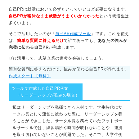
自己PRは就活において必ずといっていいほど必要になります。
自己PRが曖昧なまま就活がうまくいかなかった
という就活生は
多くいます。
そこで活用したいのが「
自己PR作成ツール
」です。これを使え
ば、
簡単な質問に答えるだけ
で誰であっても、
あなたの強みが
完璧に伝わる自己PR
が完成します。
ぜひ活用して、志望企業の選考を突破しましょう。
簡単な質問に答えるだけで、強みが伝わる自己PRが作れます。
作成スタート【無料】
ツールで作成した自己PR例文
（リーダーシップが強みの場合）
私はリーダーシップを発揮できる人材です。学生時代にサ
ークル長として運営に携わった際に、リーダーシップを養
うことができました。サークル長を務めていたフットボー
ルサークルでは、練習場所や時間が取れないことや、連携
を取り切れていないことが問題でした。そこで、大学生側