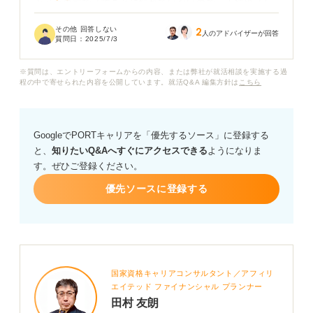
カメラの前で話すことに慣れていないので、表情や話し
方にも自信が持てないし、内容も何をどこまで話せば良
その他 回答しない
2
いのか迷っています。長すぎても飽きられそうだし、短
人のアドバイザーが回答
質問日：
2025/7/3
すぎても伝わらない気がして不安です。
※質問は、エントリーフォームからの内容、または弊社が就活相談を実施する過
印象の良い自己紹介動画を作成するには、どんな構成や
程の中で寄せられた内容を公開しています。就活Q&A 編集方針は
こちら
話し方を意識すれば良いのでしょうか？ 撮影時のポイン
トや注意点など、具体的なアドバイスを教えてくださ
い。
GoogleでPORTキャリアを「優先するソース」に登録する
と、
知りたいQ&Aへすぐにアクセスできる
ようになりま
す。ぜひご登録ください。
優先ソースに登録する
国家資格キャリアコンサルタント／アフィリ
エイテッド ファイナンシャル プランナー
田村 友朗