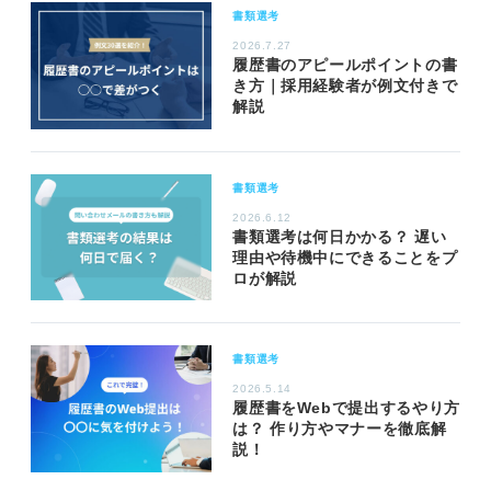
書類選考
2026.7.27
履歴書のアピールポイントの書
き方｜採用経験者が例文付きで
解説
書類選考
2026.6.12
書類選考は何日かかる？ 遅い
理由や待機中にできることをプ
ロが解説
書類選考
2026.5.14
履歴書をWebで提出するやり方
は？ 作り方やマナーを徹底解
説！