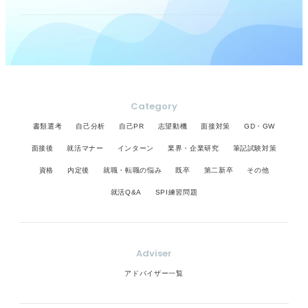
Category
書類選考
自己分析
自己PR
志望動機
面接対策
GD・GW
面接後
就活マナー
インターン
業界・企業研究
筆記試験対策
資格
内定後
就職・転職の悩み
既卒
第二新卒
その他
就活Q&A
SPI練習問題
Adviser
アドバイザー一覧