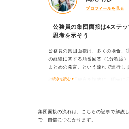
プロフィールを見る
公務員の集団面接は4ステッ
思考を示そう
公務員の集団面接は、多くの場合、①
の経験に関する順番回答（1分程度
まとめの発言、という流れで進行し
⋯続きを読む▼
評価では、「発言を端的に、明確に
「協調性」や「論理性」、そして公
しょう。
討議テーマは「地域課題と行政サー
集団面接の流れは、こちらの記事で解説
制度といった現実的な制約を踏まえ
で、自信につながります。
求められます。