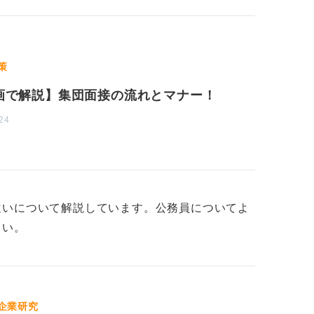
して傾聴姿勢もアピールしよう！
るのではなく、ほかの受験者の意見に耳を傾
策
です。
画で解説】集団面接の流れとマナー！
の経験を根拠にすると、説得力が増し他者と
24
向」、つまり社会全体の利益のために行動す
のが挙げられるでしょう。
違いについて解説しています。公務員についてよ
だけ多くの人に利益がある形で解決しようと
さい。
やサークル活動などの経験から「集団全体の
があるか」といった形で問われます。
企業研究