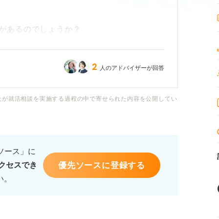
があるのでしょうか？
すが、公務員の場合は志望動機や自己PR以
2
人のアドバイザーが回答
また、議論形式のものが含まれるのかなど、
社が就活相談を実施する過程の中で寄せられた内容を公開してい
ために、どのような点に気を付ければ良いの
るソース」に
や、ほかの受験者との協調性を示しながら自
優先ソースに登録する
クセスでき
ておくと良いことについて、アドバイスをお
い。