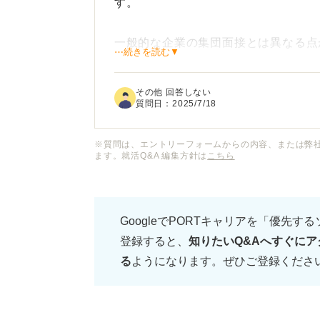
す。
一般的な企業の集団面接とは異なる点
⋯続きを読む▼
一般企業の集団面接は経験があるので
その他 回答しない
外に、どのような質問がされるのか、
質問日：
2025/7/18
具体的な流れが知りたいです。
※質問は、エントリーフォームからの内容、または弊
ます。就活Q&A 編集方針は
こちら
特に、ほかの受験者との差別化を図る
かも気になっています。
GoogleでPORTキャリアを「優先す
スムーズに面接を進めるための心構え
登録すると、
知りたいQ&Aへすぐにア
分をアピールする方法、事前に準備し
る
ようになります。ぜひご登録くださ
願いします。