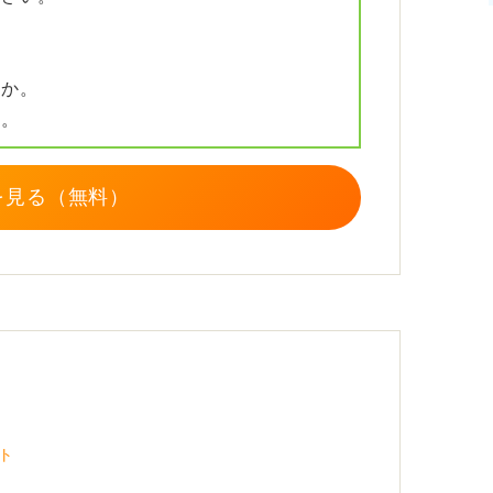
くなど、一般的なグループワークと同様の準
すか。
か。
いう質問もよくあります。自治体ごとに特色
べておくことが大切です。
を見る（無料）
からすると必ず聞きたいポイントとなりま
め、企業研究と同じように準備を進めるべき
ト