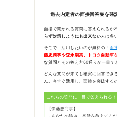
良いか」といった、地域課題に関す
ッションをおこなう形式です。
過去内定者の面接回答集を確
面接の最後に逆質問の時間がある点
「なぜ公務員なのか」という基本的
面接で聞かれる質問に答えられるか
らず対策しようにも出来ない
人は多
さらに、自治体だったら「なぜこの
ょう。自治体の抱える課題を認識し
そこで、活用したいのが無料の「
面
きるかを具体的に話すことが重要で
藤忠商事や森永製菓、トヨタ自動車
な質問とその答え方60通りが一目で
事前調べが大切！ 当日は協
どんな質問が来ても確実に回答でき
ん。今すぐ活用し、面接を突破する
公務員には協調性やチームワークが
内でどのようにディスカッションを
これらの質問に一目で答えられる！(
チームに貢献できるかといった点が
【伊藤忠商事】
これは基本的なグループディスカッ
・あなたの強み・長所を教えてく
マが自治体寄りになることを想定し