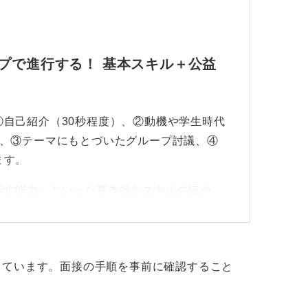
プで進行する！ 基本スキル＋公益
自己紹介（30秒程度）、②動機や学生時代
）、③テーマにもとづいたグループ討議、④
ます。
示す能力」といった基本的なスキルのほか、
務員ならではの「公益志向」が重視されるで
ビス」といったものが多く、住民・予算・法
しています。面接の手順を事前に確認すること
たうえで、具体的な解決策を提案することが