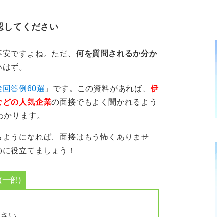
るテーマが与えられ、参加者全員でディスカ
認してください
などは民間企業と共通していますが、やはり
な質問は非常に重視されます。
不安ですよね。ただ、
何を質問されるか分か
いはず。
自治体なのか」という点も必ず聞かれるでし
、その課題に対して自分がどのように貢献で
接回答例60選
」です。この資料があれば、
伊
す。
などの人気企業
の面接でもよく聞かれるよう
わかります。
調性と自治体理解をアピールしよう
るようになれば、面接はもう怖くありませ
のに役立てましょう！
大切な資質であるため、集団討論ではチーム
進行するか、リーダーシップを発揮するか、
一部)
評価されます。
ション対策で賄える部分が多いですが、テー
ださい。
、事前にその自治体に関する情報や課題を調