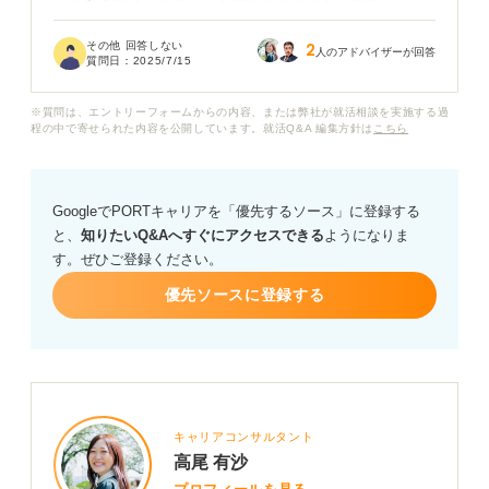
ミキワメでは、どのような内容が出題されるのでしょう
か？ 効率良く対策を進めるためにも、出題傾向や対策方
その他 回答しない
2
法を知りたいです。
人のアドバイザーが回答
質問日：
2025/7/15
限られた準備時間の中で、高得点を取るためのポイント
※質問は、エントリーフォームからの内容、または弊社が就活相談を実施する過
や、効果的な勉強法についてアドバイスをいただけると
程の中で寄せられた内容を公開しています。就活Q&A 編集方針は
こちら
嬉しいです。
GoogleでPORTキャリアを「優先するソース」に登録する
と、
知りたいQ&Aへすぐにアクセスできる
ようになりま
す。ぜひご登録ください。
優先ソースに登録する
キャリアコンサルタント
高尾 有沙