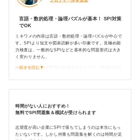
プロフィールを見る
言語・数的処理・論理パズルが基本！ SPI対策
でOK
ミキワメの内容は言語・数的処理・論理パズルが中心で
す。SPIより短文や図表読解が多い印象です。見極め能
力検査は、一般的なSPIなどと基本的な問題形式は大き
く変わりません。
⋯続きを読む▼
ですので、見極め専用の対策本がなくても、市販のSPI
対策本で十分対応できます。対策時間としては、そんな
に長く必要ないと思います。
おそらく2〜3日くらい、模擬テストをきちんとやって問
題形式に慣れておけば問題ないでしょう。
時間がない人におすすめ！
見極めは試験時間が30分程度と短いので、一度の対策に
無料でSPI問題集＆模試が受けられます
かかる時間はそれほど長くありません。
志望度が高い企業にSPIで落ちてしまうのは本当にもっ
玉手箱よりも少し簡単なので、見極めのためだけに1週間
たいないです。しかし何冊も問題集を解くのは時間が足
や2週間も学習する必要はないと思います。