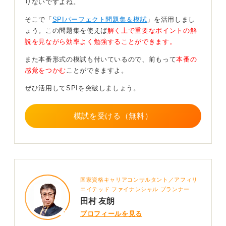
りないですよね。
時間配分の習得が鍵！ 計算問題は効率的な方法を身
そこで「
SPIパーフェクト問題集＆模試
」を活用しまし
に付けよう
ょう。この問題集を使えば
解く上で重要なポイントの解
説を見ながら効率よく勉強することができます。
公式サンプルや市販のWeb模試で制限時間配分を体に覚
また本番形式の模試も付いているので、前もって
本番の
え込ませるのが近道となります。
感覚をつかむ
ことができますよ。
計算問題はざっくり近似までたどり着く→選択肢消去の
ぜひ活用してSPIを突破しましょう。
クセをつけて時間を短縮しましょう。
0
模試を受ける（無料）
国家資格キャリアコンサルタント／アフィリ
エイテッド ファイナンシャル プランナー
田村 友朗
プロフィールを見る