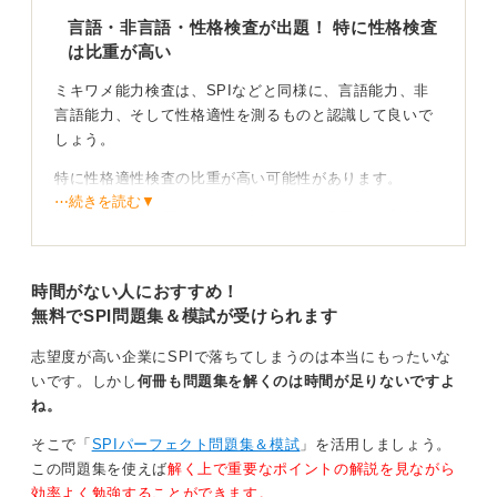
言語・非言語・性格検査が出題！ 特に性格検査
は比重が高い
ミキワメ能力検査は、SPIなどと同様に、言語能力、非
言語能力、そして性格適性を測るものと認識して良いで
しょう。
特に性格適性検査の比重が高い可能性があります。
⋯続きを読む▼
対策としては、SPIの過去問題集などを活用し、時間配
分や自身の得意・不得意分野を把握しておくことが重要
です。
時間がない人におすすめ！
無料でSPI問題集＆模試が受けられます
幅広い知識や解決能力、ストレス耐性が試される
志望度が高い企業にSPIで落ちてしまうのは本当にもったいな
試験に特有の難しい時事問題などが出ることは少ないと
いです。しかし
何冊も問題集を解くのは時間が足りないですよ
考えられますが、社会人として求められる幅広い知識
ね。
や、問題解決能力、ストレス耐性などを見ていることが
多いです。
そこで「
SPIパーフェクト問題集＆模試
」を活用しましょう。
この問題集を使えば
解く上で重要なポイントの解説を見ながら
形式に慣れ、制限時間内で最大限のパフォーマンスを発
効率よく勉強することができます。