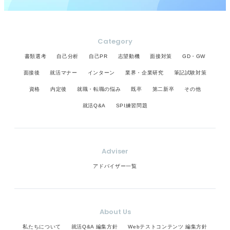
Category
書類選考
自己分析
自己PR
志望動機
面接対策
GD・GW
面接後
就活マナー
インターン
業界・企業研究
筆記試験対策
資格
内定後
就職・転職の悩み
既卒
第二新卒
その他
就活Q&A
SPI練習問題
Adviser
アドバイザー一覧
About Us
私たちについて
就活Q&A 編集方針
Webテストコンテンツ 編集方針