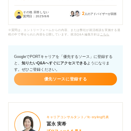
毎回迷ってしまい、伝えたいことがあるのに途中で詰ま
ってしまうこともあります。第一声の印象が大事だと思
その他 回答しない
2
うので、最初の一言に自信を持ちたいです。
人のアドバイザーが回答
質問日：
2025/8/6
面接で良い印象を持たれるために、志望動機の話し始め
※質問は、エントリーフォームからの内容、または弊社が就活相談を実施する過
方はどのようにすると効果的でしょうか？ 自然に入りや
程の中で寄せられた内容を公開しています。就活Q&A 編集方針は
こちら
すくて、聞き手の興味を引けるような始め方のコツがあ
れば教えてください。
GoogleでPORTキャリアを「優先するソース」に登録する
と、
知りたいQ&Aへすぐにアクセスできる
ようになりま
す。ぜひご登録ください。
優先ソースに登録する
キャリアコンサルタント／fc-styling代表
冨永 実希