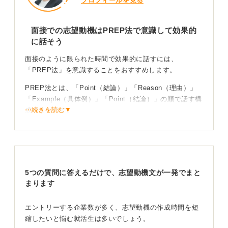
プロフィールを見る
面接での志望動機はPREP法で意識して効果的
に話そう
面接のように限られた時間で効果的に話すには、
「PREP法」を意識することをおすすめします。
PREP法とは、「Point（結論）」「Reason（理由）」
「Example（具体例）」「Point（結論）」の順で話す構
⋯続きを読む▼
成のことです。
まず「私が貴社を志望する理由は〇〇です」と結論から
述べ、次にその理由、そして具体的なエピソードを話し
ましょう。
最後に「以上の理由から、貴社で〇〇として貢献したい
5つの質問に答えるだけで、志望動機文が一発でまと
と考えています」と、改めて結論を述べて締めくくる
まります
と、非常にわかりやすく、説得力のある話し方になりま
す。
エントリーする企業数が多く、志望動機の作成時間を短
縮したいと悩む就活生は多いでしょう。
緊張するのは当たり前！ 練習を繰り返して話し方に