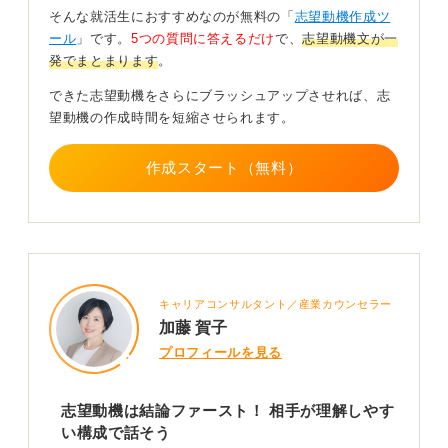
慣れよう
そんな就活生におすすめなのが無料の「
志望動機作成ツ
ール
」です。
5つの質問に答えるだけ
で、
志望動機文が一
発でまとまります
。
面接で緊張してしまうのは当然のことです。
できた志望動機をさらにブラッシュアップさせれば、志
事前にこの構成で話す練習を重ねるとともに、深呼吸を
望動機の作成時間を短縮させられます。
するなど自分なりのリラックス方法を見つけておくと、
自信を持って話し始められるようになるでしょう。
作成スタート（無料）
0
キャリアコンサルタント／産業カウンセラー
加藤 賀子
プロフィールを見る
志望動機は結論ファースト！ 相手が理解しやす
い構成で話そう