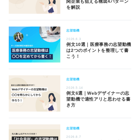
関企業も狙える構成4パターン
を解説
志望動機
2026.6.3
例文10選｜医療事務の志望動機
は2つのポイントを整理して書
こう！
志望動機
2026.5.14
例文6選｜Webデザイナーの志
望動機で適性アリと思わせる書
き方
志望動機
2026.8.7