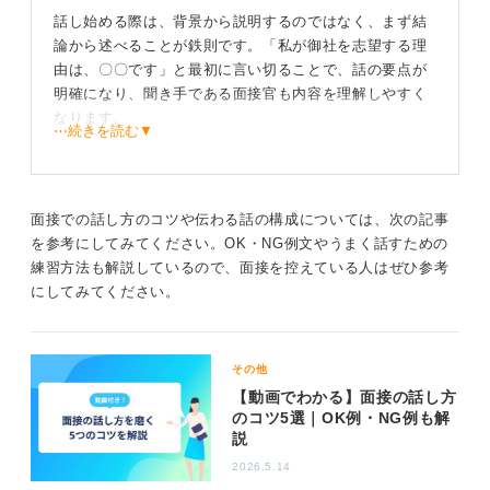
話し始める際は、背景から説明するのではなく、まず結
論から述べることが鉄則です。「私が御社を志望する理
由は、〇〇です」と最初に言い切ることで、話の要点が
明確になり、聞き手である面接官も内容を理解しやすく
なります。
⋯続きを読む▼
特に緊張していると、背景説明が長くなりがちです。ジ
ェスチャーなどを無理に意識すると、かえって話す内容
が飛んでしまうこともあるので、まずはこの構成を徹底
面接での話し方のコツや伝わる話の構成については、次の記事
することが重要です。
を参考にしてみてください。OK・NG例文やうまく話すための
練習方法も解説しているので、面接を控えている人はぜひ参考
結論の後に背景説明！ 起承転結の型で伝えよう
にしてみてください。
あれもこれもと付け加えて話しているうちに、自分でも
何が言いたいのかわからなくなってしまうことがありま
その他
す。
【動画でわかる】面接の話し方
のコツ5選｜OK例・NG例も解
最初に結論を述べ、そのあとに「なぜなら……」と理由
説
や背景を、起承転結で説明していく構成を心掛けましょ
う。この話し方を実践するだけで、話が整理され、伝え
2026.5.14
たいことが相手にまっすぐ届くようになります。