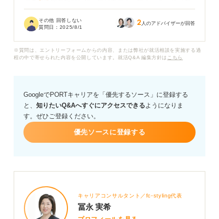
過去の経験の棚卸しや、自分の強み・弱み、キャリアの
方向性などを明確にするために、効率的で効果的なフレ
その他 回答しない
2
ームワークを知りたいです。
人のアドバイザーが回答
質問日：
2025/8/1
どのようなフレームワークが転職の自己分析に役立つの
※質問は、エントリーフォームからの内容、または弊社が就活相談を実施する過
か、それぞれの特徴や、どのように活用すれば良いのか
程の中で寄せられた内容を公開しています。就活Q&A 編集方針は
こちら
を教えていただけますでしょうか？
転職における自己分析を深めるためのおすすめのフレー
GoogleでPORTキャリアを「優先するソース」に登録する
ムワークと、それを活用して得られた結果を、職務経歴
と、
知りたいQ&Aへすぐにアクセスできる
ようになりま
書作成や面接対策にどう活かせば良いか、具体的なアド
す。ぜひご登録ください。
バイスをお願いいたします。
優先ソースに登録する
キャリアコンサルタント／fc-styling代表
冨永 実希