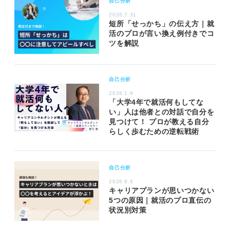
自己分析
2026.7.31
短所「せっかち」の伝え方｜就
活のプロが言い換え例付きでコ
ツを解説
自己分析
2026.1.9
「大学4年で就活何もしてな
い」人は他者との対話で自分を
見つけて！ プロが教える自分
らしく歩むための逆転戦術
自己分析
2026.8.6
キャリアプランが思いつかない
5つの原因｜就活のプロ直伝の
状況別対策