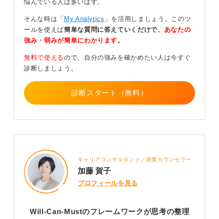
悩んでいる人は多いはず。
そして、それらの出来事とそのときに感じた気持ちをす
そんな時は「
My Analytics
」を活用しましょう。このツ
べて書き出すことで、自分自身の強み、弱み、そして大
ールを使えば
簡単な質問に答えていくだけで、
あなたの
切にしている価値観が客観的に見えてくるでしょう。
強み・弱みが簡単にわかります。
過去をこのようにして徹底的に分析したうえで、初めて
無料で使える
ので、自分の強みを確かめたい人は今すぐ
「今後どうなりたいか」「次の会社で何を成し遂げたい
診断しましょう。
か」という未来のキャリアプランを考える、という流れ
が、一貫性のある自己分析をおこなううえで最も効果的
です。
診断スタート（無料）
0
キャリアコンサルタント／産業カウンセラー
加藤 賀子
プロフィールを見る
Will-Can-Mustのフレームワークが思考の整理