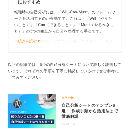
におすすめ
転職時の自己分析には、「Will-Can-Must」のフレームワ
ークを活用するのが有効です。これは、「Will（やりた
いこと）」「Can（できること）」「Must（やるべきこ
と）」の3つの観点から自分を整理する手法です。
⋯続きを読む▼
フレームワークを使わずに自己分析ができる人は、ある
程度自分の強みや方向性が明確な人でしょう。
自分のことが漠然としかわかっていない人は、思考が整
理しやすくなるため、フレームワークを使うことをおす
以下の記事では、6つの自己分析シートについて詳しく説明して
すめします。
います。それぞれの手順を丁寧に解説しているのでぜひ参考に
してみてください。
3つの円が重なる部分があなたの価値！ すべてを書
き出してみよう
自己分析
まず、これまでの職務経歴を振り返り、自分が「できる
自己分析シートのテンプレ6
こと（Can）」を洗い出します。
選！ 作成手順から活用法まで
徹底解説
次に、将来的に「やりたいこと（Will）」を明確にし
2026.7.2
て、最後に、企業や社会から「求められていること