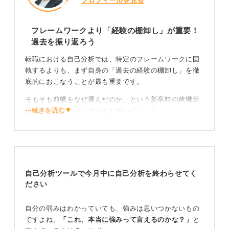
プロフィールを見る
フレームワークより「経験の棚卸し」が重要！
過去を振り返ろう
転職における自己分析では、特定のフレームワークに固
執するよりも、まず自身の「過去の経験の棚卸し」を徹
底的におこなうことが最も重要です。
そもそも前職をなぜ選んだのか、という新卒時の就職活
⋯続きを読む▼
動の軸から振り返ってみると良いでしょう。
ライフラインチャートなどの手法もありますが、まずは
職務経歴の分析から始めるほうが効率的です。
前職での出来事や気持ちを書き出して客観的に自分
自己分析ツールで今月中に自己分析を終わらせてく
を見つめてみよう
ださい
以前の会社で「どのような仕事を担当し、何が得意で何
自分の弱みはわかっていても、強みは思いつかないもの
が苦手だったか」「誰と働き、顧客からどんなことで褒
ですよね。
「これ、本当に強みって言えるのかな？」
と
められ、または叱られたか」を具体的に思い出します。