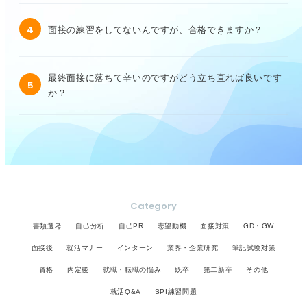
4
面接の練習をしてないんですが、合格できますか？
最終面接に落ちて辛いのですがどう立ち直れば良いです
5
か？
Category
書類選考
自己分析
自己PR
志望動機
面接対策
GD・GW
面接後
就活マナー
インターン
業界・企業研究
筆記試験対策
資格
内定後
就職・転職の悩み
既卒
第二新卒
その他
就活Q&A
SPI練習問題