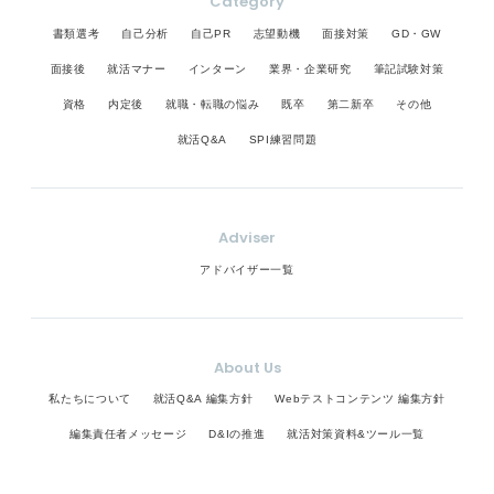
Category
書類選考
自己分析
自己PR
志望動機
面接対策
GD・GW
面接後
就活マナー
インターン
業界・企業研究
筆記試験対策
資格
内定後
就職・転職の悩み
既卒
第二新卒
その他
就活Q&A
SPI練習問題
Adviser
アドバイザー一覧
About Us
私たちについて
就活Q&A 編集方針
Webテストコンテンツ 編集方針
編集責任者メッセージ
D&Iの推進
就活対策資料&ツール一覧