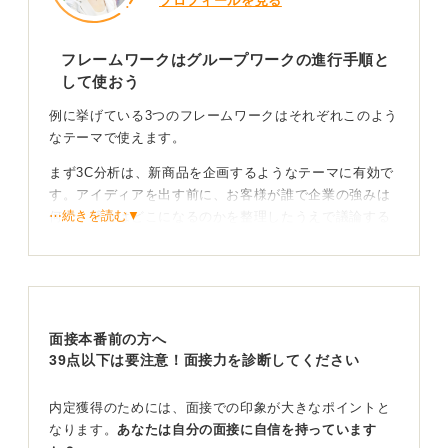
プロフィールを見る
フレームワークはグループワークの進行手順と
して使おう
例に挙げている3つのフレームワークはそれぞれこのよう
なテーマで使えます。
まず3C分析は、新商品を企画するようなテーマに有効で
す。アイディアを出す前に、お客様が誰で企業の強みは
⋯続きを読む▼
何で、競合はどこになるのかを整理したうえで議論する
際に使えるフレームワークです。
次に4P分析は販売戦略を立てるテーマで使えます。何を
いくらでどこで売るか、どのように売るかを議論するこ
とで、販売戦略を考えるなかで大切な要素の見落としが
面接本番前の方へ
少なくなります。
39点以下は要注意！面接力を診断してください
SWOT分析に関しては、事業戦略を議論するテーマで使
うとさまざまな戦略を考えることができます。まずテー
内定獲得のためには、面接での印象が大きなポイントと
マとなる事業の強みと弱みを洗い出します。
なります。
あなたは自分の面接に自信を持っています