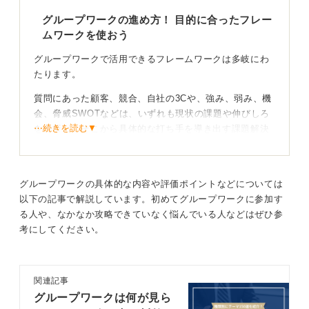
グループワークの進め方！ 目的に合ったフレー
ムワークを使おう
グループワークで活用できるフレームワークは多岐にわ
たります。
質問にあった顧客、競合、自社の3Cや、強み、弱み、機
会、脅威SWOTなどは、いずれも現状の課題や伸びしろ
⋯続きを読む▼
を分析し、そこから具体的な打ち手を導き出す課題解決
型の課題に有効です。
ただし、これらは万能ではなく、何を目的にフレームワ
ークを使うのかによって、適用すべきものは異なりま
グループワークの具体的な内容や評価ポイントなどについては
す。
以下の記事で解説しています。初めてグループワークに参加す
る人や、なかなか攻略できていなく悩んでいる人などはぜひ参
たとえば、新しいアイデアを広げたいアイデア創出型の
考にしてください。
課題の場合、先に厳密な枠を作るとかえって発想が制限
されることがあります。
その際はKJ法のように、まず自由に意見を出し尽くし、
関連記事
後からそれらを分類、整理するアプローチが適していま
グループワークは何が見ら
す。