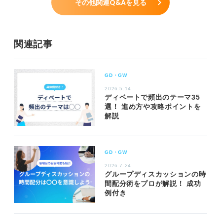
その他関連Q&Aを見る
関連記事
GD・GW
2026.5.14
ディベートで頻出のテーマ35
選！ 進め方や攻略ポイントを
解説
GD・GW
2026.7.24
グループディスカッションの時
間配分術をプロが解説！ 成功
例付き