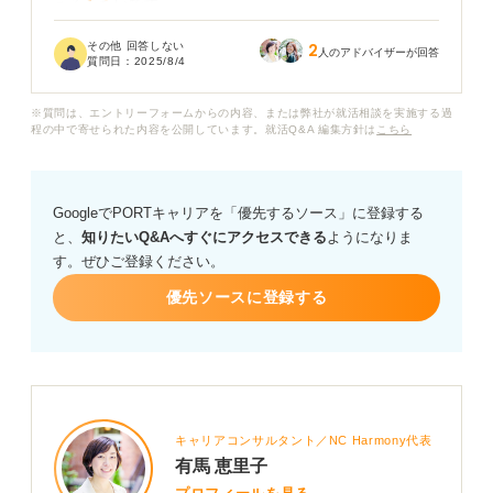
えるみたいです。
その他 回答しない
2
内容が難しくてあまり理解できておらず恐縮なのです
人のアドバイザーが回答
質問日：
2025/8/4
が、これらの応用方法がわからず、どういったテーマの
時にこれらのフレームワークを使えるのでしょうか？
※質問は、エントリーフォームからの内容、または弊社が就活相談を実施する過
程の中で寄せられた内容を公開しています。就活Q&A 編集方針は
こちら
またこちらはちょっと調べて出てきたような内容なの
で、もし他にもグループワークにおすすめのフレームワ
ークがあれば教えてほしいです！
GoogleでPORTキャリアを「優先するソース」に登録する
と、
知りたいQ&Aへすぐにアクセスできる
ようになりま
す。ぜひご登録ください。
優先ソースに登録する
キャリアコンサルタント／NC Harmony代表
有馬 恵里子