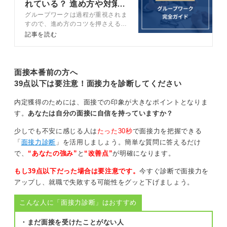
れている？ 進め方や対策
グループワークは過程が重視されま
など徹底解説
目的設定から最終決定ままで5ステップで議論が進め
すので、進め方のコツを押さえるこ
よう
とが重要です。グループワークの心
記事を読む
構えや進め方だけでなく、グループ
ワーク前にできる対策についてもキ
もし、事前にテーマがわからず、どのフレームワークを
ャリアコンサルタントが解説しま
使うべきか判断できない場合でも、心配は要りません。
す。
面接本番前の方へ
39点以下は要注意！面接力を診断してください
どのような課題であっても、まず目的を設定し、次に現
状把握、そして課題抽出、解決策立案、最後に評価基準
内定獲得のためには、面接での印象が大きなポイントとなりま
設定と最終案の決定という5つのステップを意識すること
す。
あなたは自分の面接に自信を持っていますか？
で、論理的に議論を進めることができます。
少しでも不安に感じる人は
たった30秒
で面接力を把握できる
この大枠の流れは、どのフレームワークを使う場合でも
「
面接力診断
」を活用しましょう。簡単な質問に答えるだけ
変わりません。
で、
“あなたの強み”
と
“改善点”
が明確になります。
常に何のために、どの思考の道具を選ぶかという視点を
もし39点以下だった場合は要注意です。
今すぐ診断で面接力を
持つことが、質の高いアウトプットへの近道です。5つの
アップし、就職で失敗する可能性をグッと下げましょう。
ステップを書き出すだけで、論理的に議論を進めること
ができます。
こんな人に「面接力診断」はおすすめ
・まだ面接を受けたことがない人
0