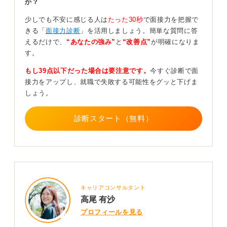
か？
議論に合ったフレームワークで戦略を立てて進めよ
う
少しでも不安に感じる人は
たった30秒
で面接力を把握で
きる「
面接力診断
」を活用しましょう。簡単な質問に答
えるだけで、
“あなたの強み”
と
“改善点”
が明確になりま
次に、その事業を取り巻く外部環境を考えて、チャンス
す。
となること、逆に脅威となることを洗い出します。
もし39点以下だった場合は要注意です。
今すぐ診断で面
強み、弱みとそれぞれの外部環境を掛け合わせて、攻め
接力をアップし、就職で失敗する可能性をグッと下げま
の戦略と守りの戦略を考えることで将来予測を立てるこ
しょう。
とができます。
その他、STP分析も新商品の企画のテーマで使いやすい
診断スタート（無料）
フレームワークです。3C分析より個人的には使いやすい
と思っています。
どの市場で誰向けに、どういったポジションを狙うかと
いう大枠をとらえやすく、いろいろな角度から意見が出
しやすいフレームワークとして覚えておきましょう。
キャリアコンサルタント
0
高尾 有沙
プロフィールを見る