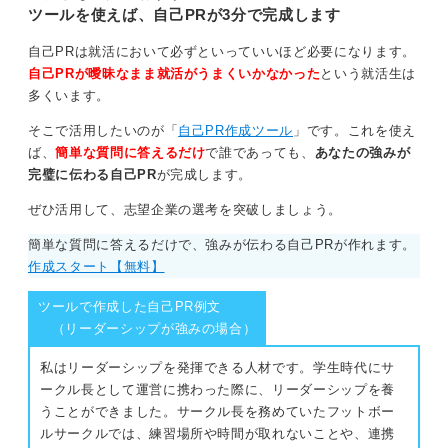
ツールを使えば、自己PRが3分で完成します
自己PRは就活において必ずといっていいほど必要になります。
自己PRが曖昧なまま就活がうまくいかなかった
という就活生は
多くいます。
そこで活用したいのが「
自己PR作成ツール
」です。これを使え
ば、
簡単な質問に答えるだけ
で誰であっても、
あなたの強みが
完璧に伝わる自己PR
が完成します。
ぜひ活用して、志望企業の選考を突破しましょう。
簡単な質問に答えるだけで、強みが伝わる自己PRが作れます。
作成スタート【無料】
ツールで作成した自己PR例文
（リーダーシップが強みの場合）
私はリーダーシップを発揮できる人材です。学生時代にサ
ークル長として運営に携わった際に、リーダーシップを養
うことができました。サークル長を務めていたフットボー
ルサークルでは、練習場所や時間が取れないことや、連携