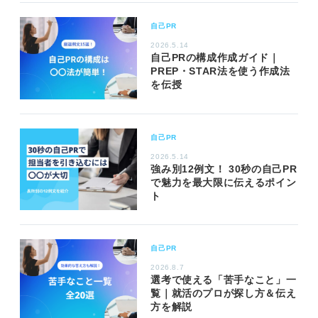
自己PR
2026.5.14
自己PRの構成作成ガイド｜
PREP・STAR法を使う作成法
を伝授
自己PR
2026.5.14
強み別12例文！ 30秒の自己PR
で魅力を最大限に伝えるポイン
ト
自己PR
2026.8.7
選考で使える「苦手なこと」一
覧｜就活のプロが探し方＆伝え
方を解説