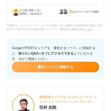
長々と書いても、採用担当の方に読んでもらえないので
その他 回答しない
2
はないかと不安です。短い文章で、自分の何が魅力なの
人のアドバイザーが回答
質問日：
2025/8/7
か、入社後にどう貢献できるのかを伝えるためのポイン
トが知りたいです。
※質問は、エントリーフォームからの内容、または弊社が就活相談を実施する過
程の中で寄せられた内容を公開しています。就活Q&A 編集方針は
こちら
職務経歴書の自己PRを簡単に、そして魅力的に書くため
の具体的なアドバイスをお願いします。
GoogleでPORTキャリアを「優先するソース」に登録する
どの情報を優先して書くべきか、具体的な実績の盛り込
と、
知りたいQ&Aへすぐにアクセスできる
ようになりま
み方、わかりやすい表現方法など、参考にできることが
す。ぜひご登録ください。
あれば教えていただきたいです。
優先ソースに登録する
国家資格キャリアコンサルタント／アフィリ
エイテッド ファイナンシャル プランナー
田村 友朗