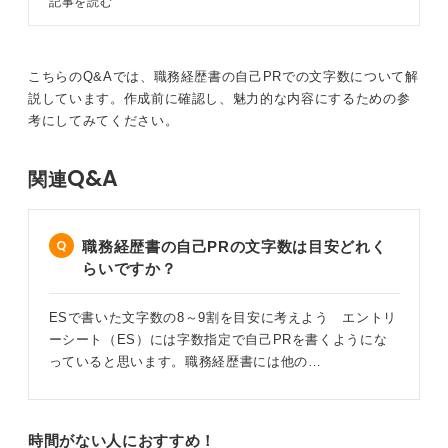
記事を読む
成できます。今回は構成の組み立て
最後に、「今後はデータ分析を学び、エビデンスにもと
方からエピソードの書き方、さらに
づく提案力を高めて組織売上向上に貢献します」と将来
自己PRを魅力的にするコツまで幅
への抱負で締めれば、短文でも内容の濃い、魅力的な自
広く解説しています。最後には例文
こちらのQ&Aでは、職務経歴書の自己PRでの文字数について解
も豊富に紹介しています。
己PRが完成します。
説しています。作成前に確認し、魅力的な内容にするための参
考にしてみてください。
0
Q&A
関連
職務経歴書の自己PRの文字数は目安どれく
らいですか？
ESで書いた文字数の8～9割を目安に考えよう エントリ
ーシート（ES）には字数指定で自己PRを書くようにな
っていると思います。職務経歴書には他の…
時間がない人におすすめ！