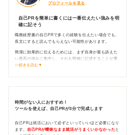
プロフィールを見る
自己PRを簡単に書くには一番伝えたい強みを明
確に記そう
職務経歴書の自己PRで多くの経験を伝えたい場合でも、
長文にすると読んでもらえない可能性があります。
簡潔に効果的に伝えるためには、まず自身が最も訴えた
い最高の強みに集中し、それを明確に記述することが重
⋯続きを読む▼
要です。
たとえば、営業成績トップの実績や特定のプロジェクト
での大きな貢献など、あなたのキャリアにおいて最も影
響があったと感じる部分を最初に提示しましょう。
これにより、採用担当者の目を引き、あなたの最もアピ
時間がない人におすすめ！
ールしたいポイントが確実に伝わります。
ツールを使えば、自己PRが3分で完成します
職務経歴書を一目見て強みと貢献度がわかるように
自己PRは就活において必ずといっていいほど必要になり
書こう
ます。
自己PRが曖昧なまま就活がうまくいかなかった
と