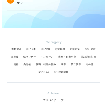
5
か？
Category
書類選考
自己分析
自己PR
志望動機
面接対策
GD・GW
面接後
就活マナー
インターン
業界・企業研究
筆記試験対策
資格
内定後
就職・転職の悩み
既卒
第二新卒
その他
就活Q&A
SPI練習問題
Adviser
アドバイザー一覧