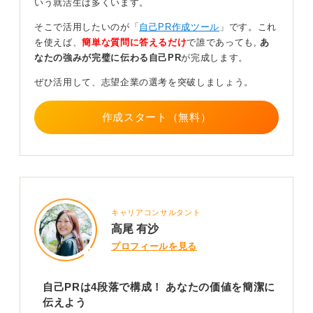
いう就活生は多くいます。
最高の強みを記述した後は、それ以外の経験について
そこで活用したいのが「
自己PR作成ツール
」です。これ
は、箇条書きで列挙するか、簡潔な説明にとどめるかす
を使えば、
簡単な質問に答えるだけ
で誰であっても,
あ
ることで、全体の可読性を高めましょう。
なたの強みが完璧に伝わる自己PR
が完成します。
職務経歴書は、あなたのキャリアのハイライトを示すも
ぜひ活用して、志望企業の選考を突破しましょう。
のです。すべての経験を詳細に書く必要はありません。
重要なのは、採用担当者が短時間であなたの強みと貢献
作成スタート（無料）
度を理解できることです。
最もアピールしたい実績については、その成果に至るま
での具体的な取り組みや、あなたがどのように貢献した
のかを補足的に記述することで、内容の深みを増すこと
ができます。この情報整理の工夫が、あなたの職務経歴
書をより効果的なものにします。
キャリアコンサルタント
高尾 有沙
0
プロフィールを見る
自己PRは4段落で構成！ あなたの価値を簡潔に
伝えよう