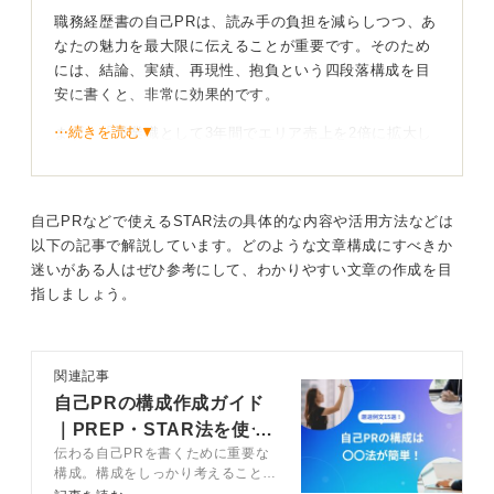
職務経歴書の自己PRは、読み手の負担を減らしつつ、あ
なたの魅力を最大限に伝えることが重要です。そのため
には、結論、実績、再現性、抱負という四段落構成を目
安に書くと、非常に効果的です。
⋯続きを読む▼
まず、「営業職として3年間でエリア売上を2倍に拡大し
た即戦力です」のように、あなたの価値を端的に示す結
論を提示しましょう。
これにより、採用担当者はあなたが何者であるかを瞬時
自己PRなどで使えるSTAR法の具体的な内容や活用方法などは
に理解できます。
以下の記事で解説しています。どのような文章構成にすべきか
迷いがある人はぜひ参考にして、わかりやすい文章の作成を目
指しましょう。
再現性と将来性を込めてあなたの魅力を伝えよう
次に、「独自の顧客管理フォーマットで追客時間を4割短
縮し、新規開拓と既存深掘りを両立しました」と、具体
関連記事
的な施策と成果を述べます。
自己PRの構成作成ガイド
｜PREP・STAR法を使う
そして、「この課題抽出とプロセス標準化のスキルは、
伝わる自己PRを書くために重要な
作成法を伝授
業種を問わず応用可能であり、早期に貴社の営業効率向
構成。構成をしっかり考えること
上に寄与できます」と再現性を示しましょう。
で、採用担当者に響く自己PRが作