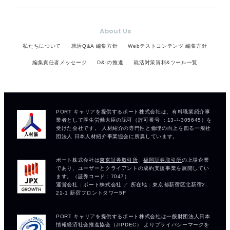
About Us
私たちについて
就活Q&A 編集方針
Webテストコンテンツ 編集方針
編集責任者メッセージ
D&Iの推進
就活対策資料&ツール一覧