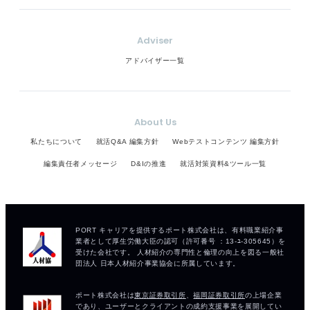
Adviser
アドバイザー一覧
About Us
私たちについて
就活Q&A 編集方針
Webテストコンテンツ 編集方針
編集責任者メッセージ
D&Iの推進
就活対策資料&ツール一覧