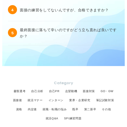
4
面接の練習をしてないんですが、合格できますか？
最終面接に落ちて辛いのですがどう立ち直れば良いです
5
か？
Category
書類選考
自己分析
自己PR
志望動機
面接対策
GD・GW
面接後
就活マナー
インターン
業界・企業研究
筆記試験対策
資格
内定後
就職・転職の悩み
既卒
第二新卒
その他
就活Q&A
SPI練習問題