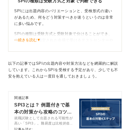
SPIの種類は受験方式と対象で判断できる
0
SPIには出題内容のバリエーションと、受検形式の違い
があるため、何をどう対策すべきか迷うというのは非常
に多い悩みです。
SPIの種類は受験方式と受験対象で分けることができ、
⋯続きを読む▼
種類としては指定された会場で受けるテストセンターや
自宅のパソコンっで受験するWebテスティング、企業の
会場で受け取るインハウスCBTがあります。現在は減少
していますが紙で受けるペーパーテストもあります。
以下の記事ではSPIの出題内容や対策方法などを網羅的に解説
しています。これからSPIを受検する予定があり、少しでも不
形式ごとの特徴と対策法を理解して効率的に準備す
安を抱えている人は一度目を通しておきましょう。
る
対策としては、テストセンターでは、模試アプリや形式
関連記事
に慣れることが必要であり、Webテスティングは時間配
SPI3とは？ 例題付きで基
分の練習をおこなっておくと良いです。
本の対策から攻略のコツま
インハウスCBTについては、実戦形式の練習をおこなっ
就職試験として出題される可能性が
で完全網羅
ておくこと、ペーパーテストでは、ストップウォッチを
高い「SPI3」。難易度は比較的低
使用して練習を繰り返すと良いでしょう。
いですが、油断は禁物です。この記
記事を読む