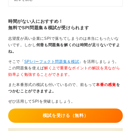
事ではキャリアコンサルタントが
どのテストになるかは企業からの説明でどのタイプにな
SPI3の基本的な対策から攻略法ま
でを徹底解説します。
るのかわかります。仮に不明な場合はSPI-Gのテストセ
時間がない人におすすめ！
ンター、もしくはWebテスティング対策から進めておけ
無料でSPI問題集＆模試が受けられます
ば安全でしょう。
効率的な対策をまとめておくと、SPI対策本で言語・非
志望度が高い企業にSPIで落ちてしまうのは本当にもったいな
言語問題を学習しておくこと、性格検査については回答
いです。しかし
何冊も問題集を解くのは時間が足りないですよ
が自己分析結果と一貫性がとれるようにしておくと良い
ね。
ですね。
そこで「
SPIパーフェクト問題集＆模試
」を活用しましょう。
この問題集を使えば
解く上で重要なポイントの解説を見ながら
0
効率よく勉強することができます。
また本番形式の模試も付いているので、前もって
本番の感覚
を
つかむことができますよ。
ぜひ活用してSPIを突破しましょう。
模試を受ける（無料）