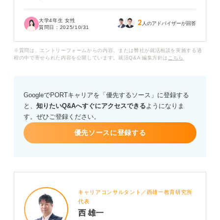
CBT、ペーパーテストなど、形式が複数あるだけでな
く、SPI-UやSPI-Gといった対象者による違いもあると
大学4年生 女性
2
知りました。
人のアドバイザーが回答
質問日：
2025/10/31
自分がどのSPIを受けるのかわからないため、何から対
※質問は、エントリーフォームからの内容、または弊社が就活相談を実施する過
策すれば良いか悩んでいます。
程の中で寄せられた内容を公開しています。就活Q&A 編集方針は
こちら
企業から受検案内が来た際に、SPIの種類を見分ける具
体的な方法や、それぞれの形式で特に注意すべき点な
GoogleでPORTキャリアを「優先するソース」に登録する
ど、アドバイスをいただけないでしょうか？ また、効率
と、
知りたいQ&Aへすぐにアクセスできる
ようになりま
的な対策方法についても教えていただけると幸いです。
す。ぜひご登録ください。
優先ソースに登録する
キャリアコンサルタント／西雄一教育研究所
代表
西 雄一