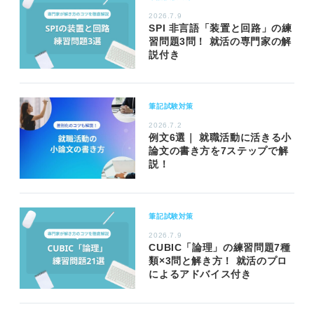
2026.7.9
SPI 非言語「装置と回路」の練
習問題3問！ 就活の専門家の解
説付き
筆記試験対策
2026.7.2
例文6選｜ 就職活動に活きる小
論文の書き方を7ステップで解
説！
筆記試験対策
2026.7.9
CUBIC「論理」の練習問題7種
類×3問と解き方！ 就活のプロ
によるアドバイス付き