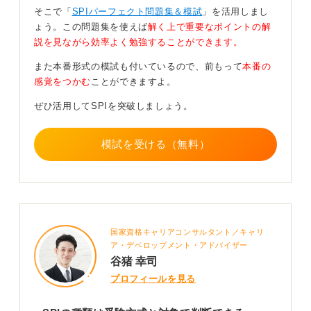
そこで「
SPIパーフェクト問題集＆模試
」を活用しまし
能力検査だけのときもあれば、英語能力検査や構造的把
ょう。この問題集を使えば
解く上で重要なポイントの解
握力検査もおこなわれる場合があります。
説を見ながら効率よく勉強することができます。
どの検査がされるかは応募先の企業次第ですので、先輩
また本番形式の模試も付いているので、前もって
本番の
社員に確認してみるとよいでしょう。
感覚をつかむ
ことができますよ。
ペーパーテスティングは、いわゆるマーク式テストで、
ぜひ活用してSPIを突破しましょう。
企業が用意した会場でおこなわれ、性格検査と基礎能力
検査のみ（英語が追加される場合もあるが少ない）で
す。通常は説明会と同時におこなわれます。
模試を受ける（無料）
最後に、インハウスCBTですが、面接に合わせてパソコ
ンでおこなわれ、性格検査と基礎能力検査で構成されて
います。
また、Webテスティングのみ電卓の使用が可能です。そ
れ以外は電卓を使用できませんので、普段から計算力を
国家資格キャリアコンサルタント／キャリ
ア・デベロップメント・アドバイザー
磨いておく必要があります。
谷猪 幸司
また、書籍やアプリなどを通じて苦手分野を洗い出し、
プロフィールを見る
公式を覚えてはやめの対策をしておきましょう。