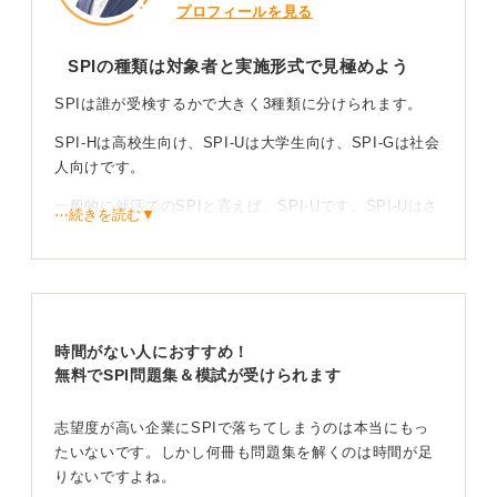
プロフィールを見る
SPIの種類は対象者と実施形式で見極めよう
SPIは誰が受検するかで大きく3種類に分けられます。
SPI-Hは高校生向け、SPI-Uは大学生向け、SPI-Gは社会
人向けです。
一般的に就活でのSPIと言えば、SPI-Uです。SPI-Uはさ
⋯続きを読む▼
らに4種類に分けられ、それぞれ、Webテスティング、テ
ストセンター、ペーパーテスティング、インハウスCBT
になります。
受検方式ごとの特徴と対策ポイントを押さえて準備
時間がない人におすすめ！
しよう
無料でSPI問題集＆模試が受けられます
Webテスティングは、受検者が自分の都合に合わせて受
志望度が高い企業にSPIで落ちてしまうのは本当にもっ
けることができるテストで、性格検査と基礎能力検査で
たいないです。しかし何冊も問題集を解くのは時間が足
構成されています。
りないですよね。
次に最も多いのがテストセンターです。性格検査と基礎