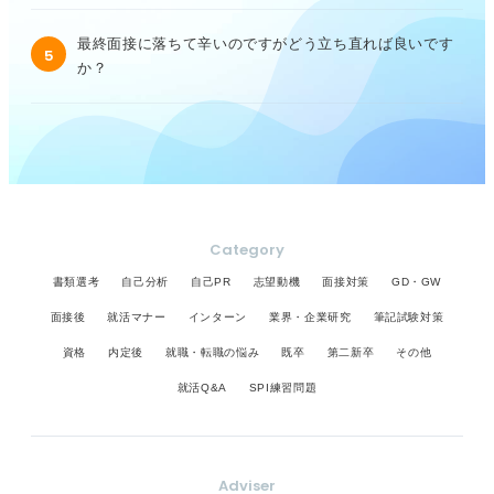
最終面接に落ちて辛いのですがどう立ち直れば良いです
5
か？
Category
書類選考
自己分析
自己PR
志望動機
面接対策
GD・GW
面接後
就活マナー
インターン
業界・企業研究
筆記試験対策
資格
内定後
就職・転職の悩み
既卒
第二新卒
その他
就活Q&A
SPI練習問題
Adviser