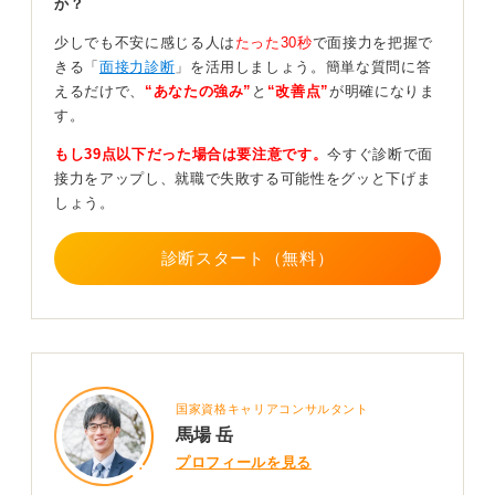
か？
す。
少しでも不安に感じる人は
たった30秒
で面接力を把握で
面接は、面接官に「一緒に働きたい」と思ってもらうこ
きる「
面接力診断
」を活用しましょう。簡単な質問に答
とが重要です。相手の良い点を見つけ、誠実に向き合う
えるだけで、
“あなたの強み”
と
“改善点”
が明確になりま
ことで、自然と緊張がほぐれ、良い印象となるでしょ
す。
う。
もし39点以下だった場合は要注意です。
今すぐ診断で面
0
接力をアップし、就職で失敗する可能性をグッと下げま
しょう。
診断スタート（無料）
国家資格キャリアコンサルタント
馬場 岳
プロフィールを見る