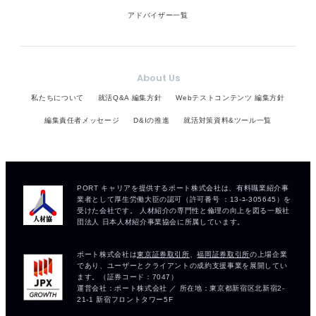
アドバイザー一覧
About Us
私たちについて
就活Q&A 編集方針
Webテストコンテンツ 編集方針
編集責任者メッセージ
D&Iの推進
就活対策資料&ツール一覧