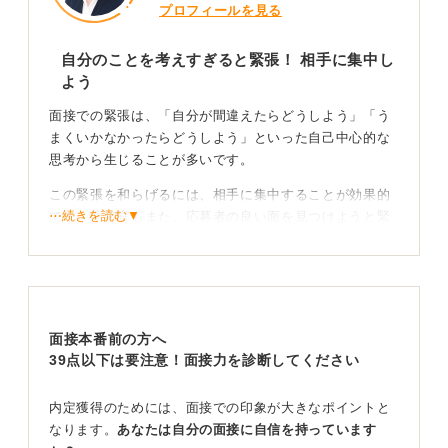
プロフィールを見る
自分のことを考えすぎると緊張！ 相手に集中し
よう
面接での緊張は、「自分が間違えたらどうしよう」「う
まくいかなかったらどうしよう」といった自己中心的な
思考から生じることが多いです。
この緊張を和らげるには、相手に集中することが効果的
⋯続きを読む▼
です。面接官もまた、応募者の良い面を見つけようと緊
張している可能性があります。
面接官の話に集中！ 一緒に働きたいと思ってもらお
う
面接本番前の方へ
面接官の顔をしっかり見て、質問を注意深く聞くことに
39点以下は要注意！面接力を診断してください
意識を向けましょう。
内定獲得のためには、面接での印象が大きなポイントと
相手が話している間に次に何を話すか考えるのではな
なります。
あなたは自分の面接に自信を持っています
く、まずは相手の言葉を受け止めることに徹するので