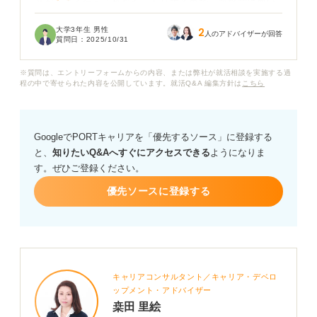
とがうまく伝えられなかったりするので、面接官に悪い
印象を与えてしまうのではないかと心配です。なんとか
大学3年生 男性
2
緊張せずに、自分の力を出し切りたいのですが、何か良
人のアドバイザーが回答
質問日：
2025/10/31
い方法はあるのでしょうか？
※質問は、エントリーフォームからの内容、または弊社が就活相談を実施する過
就職面接で緊張を和らげ、落ち着いて臨むための具体的
程の中で寄せられた内容を公開しています。就活Q&A 編集方針は
こちら
な方法があれば教えていただきたいです。
面接前の準備段階でできることや、面接中に緊張した時
GoogleでPORTキャリアを「優先するソース」に登録する
の対処法など、プロのキャリアコンサルタントの方にア
と、
知りたいQ&Aへすぐにアクセスできる
ようになりま
ドバイスをいただきたいです。
す。ぜひご登録ください。
優先ソースに登録する
キャリアコンサルタント／キャリア・デベロ
ップメント・アドバイザー
桒田 里絵