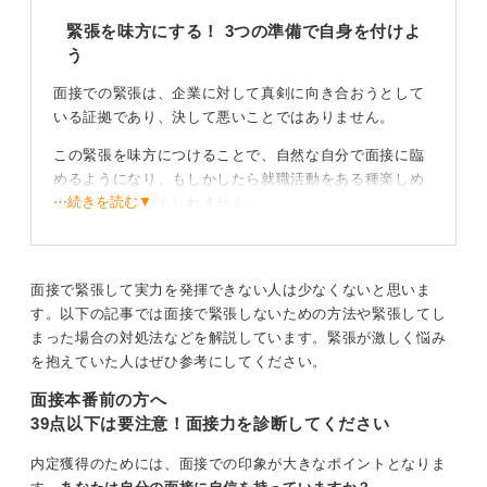
緊張を味方にする！ 3つの準備で自身を付けよ
う
面接での緊張は、企業に対して真剣に向き合おうとして
いる証拠であり、決して悪いことではありません。
この緊張を味方につけることで、自然な自分で面接に臨
めるようになり、もしかしたら就職活動をある種楽しめ
⋯続きを読む▼
るようになるかもしれません。
準備段階でできることとしては、大きく以下の3つをおす
すめします。
面接で緊張して実力を発揮できない人は少なくないと思いま
まず、話す内容は暗記ではなく構造で覚えることです。
す。以下の記事では面接で緊張しないための方法や緊張してし
セリフのように覚えていく人がいますが、本番で緊張す
まった場合の対処法などを解説しています。緊張が激しく悩み
ると飛びやすいです。
を抱えていた人はぜひ参考にしてください。
そうなると後に言葉が続かなくなってしまうので、結
面接本番前の方へ
論、エピソード、そこからの学びという流れで構造をを
39点以下は要注意！面接力を診断してください
押さえて、そのときに自分で出てきた言葉で話せるよう
に練習しておくと安心感が増すでしょう。
内定獲得のためには、面接での印象が大きなポイントとなりま