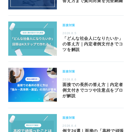
答え方まで質問対策を完全網羅
面接対策
2026.8.5
「どんな社会人になりたいか」
の答え方｜内定者例文付きでコ
ツを解説
面接対策
2026.8.6
面接での長所の答え方｜内定者
例文付きでコツや注意点をプロ
が解説
面接対策
2026.6.4
例文24選｜面接の「高校で頑張