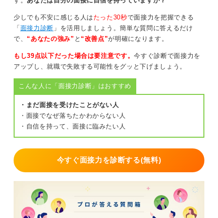
す。
あなたは自分の面接に自信を持っていますか？
次に、緊張を体験しておくことです。苦手な人は、模擬
面接やロールプレイングのようなことをせず本番に臨む
少しでも不安に感じる人は
たった30秒
で面接力を把握できる
人もいます。自分の苦手と向き合いたくないからです。
「
面接力診断
」を活用しましょう。簡単な質問に答えるだけ
で、
“あなたの強み”
と
“改善点”
が明確になります。
ですが、そうなるとぶっつけ本番なので緊張を体験する
場数がそもそも少ないことがあります。なるべく練習段
もし39点以下だった場合は要注意です。
今すぐ診断で面接力を
階でたくさん失敗して緊張に慣れておくのがおすすめで
アップし、就職で失敗する可能性をグッと下げましょう。
す。
こんな人に「面接力診断」はおすすめ
最後に、当日のルーティンを決めておきましょう。お気
に入りの音楽を聴いて会場に向かう、深呼吸を何回する
・まだ面接を受けたことがない人
といった、「これをやれば大丈夫」と思えるような行動
・面接でなぜ落ちたかわからない人
を自分の中に落とし込んでおくのは良いでしょう。
・自信を持って、面接に臨みたい人
特に一つ目と二つ目を実践すると、ある程度自信がつい
て、安定感が増してくるでしょう。
今すぐ面接力を診断する(無料)
完璧は求めない！ 言い直しても詰まっても伝えよう
言い直しはまったく問題ありませんし、詰まっても誠実
に対応すればまったく問題ありません。