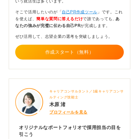
いう就活生は多くいます。
伝えたいことを示して採用担当者の印象に残そう
そこで活用したいのが「
自己PR作成ツール
」です。これ
を使えば、
簡単な質問に答えるだけ
で誰であっても,
あ
実際に私が作ったのは自分史すごろくです。自分史すご
なたの強みが完璧に伝わる自己PR
が完成します。
ろくとは、生まれた日をスタートにし、将来実現したい
ぜひ活用して、志望企業の選考を突破しましょう。
ビジョンをゴールにしたものです。
学生時代にさまざまな経験をしてきたため、自分の経験
作成スタート（無料）
の紹介と将来の展望を共有したいと思い、この形式を選
びました。
「2マス進む」や「1マス戻る」のような楽しさを取り入
れたマスも設けており、作る過程も非常に楽しかったこ
とを記憶しています。
キャリアコンサルタント／1級キャリアコンサ
さらに、採用担当者からも高く評価され、実際に私のこ
ルティング技能士
木原 渚
とを「すごろくの人」と覚えてくれたり、面接中に深掘
りしてもらえたりする良いコミュニケーションツールと
プロフィールを見る
なりました。
オリジナルなポートフォリオで採用担当の目を
ポートフォリオは、次の選考の際に採用担当者の手元に
引こう
残る資料です。選考が進む先に伝えたいメッセージを考