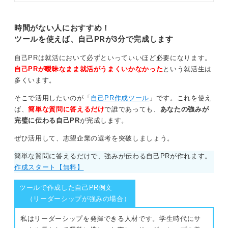
意識し、調整してみましょう。
ポイントは多くあります。ポイント
や自己紹介例、練習法についてキャ
リアコンサルタントの意見も交えて
時間がない人におすすめ！
0
解説します。
ツールを使えば、自己PRが3分で完成します
自己PRは就活において必ずといっていいほど必要になります。
自己PRが曖昧なまま就活がうまくいかなかった
という就活生は
多くいます。
そこで活用したいのが「
自己PR作成ツール
」です。これを使え
ば、
簡単な質問に答えるだけ
で誰であっても、
あなたの強みが
完璧に伝わる自己PR
が完成します。
ぜひ活用して、志望企業の選考を突破しましょう。
簡単な質問に答えるだけで、強みが伝わる自己PRが作れます。
作成スタート【無料】
ツールで作成した自己PR例文
（リーダーシップが強みの場合）
私はリーダーシップを発揮できる人材です。学生時代にサ