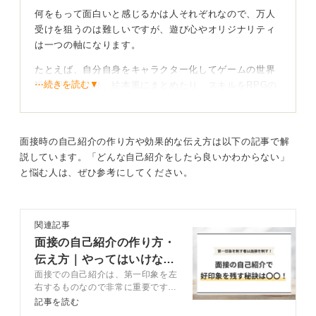
え、自分だけの素敵なポートフォリオを作成してみてく
何をもって面白いと感じるかは人それぞれなので、万人
ださい。
受けを狙うのは難しいですが、遊び心やオリジナリティ
は一つの軸になります。
0
たとえば、自分自身をキャラクター化してゲームの世界
⋯続きを読む▼
観で紹介したり、絵本風にまとめたり、スキルをRPGの
パラメータのように見せたりといった工夫は、採用担当
者の目に留まりやすいでしょう。
面接時の自己紹介の作り方や効果的な伝え方は以下の記事で解
企業が求めるものに対して自身をアピールしていこ
説しています。「どんな自己紹介をしたら良いかわからない」
う
と悩む人は、ぜひ参考にしてください。
ただし、最も大切なのは何のためのポートフォリオかと
いう目的を忘れないことです。奇をてらいすぎて、自身
関連記事
のスキルや実績が伝わらなければ本末転倒です。
面接の自己紹介の作り方・
応募する企業のテイストや文化をリサーチし、その企業
伝え方｜やってはいけない
が求める価値観と自身のオリジナリティを両立させるバ
面接での自己紹介は、第一印象を左
NG例も紹介
ランス感覚が重要になります。
右するものなので非常に重要です。
自己紹介をするのは短時間ですが、
記事を読む
自分のやりたいことと、相手が求めていることの両方を
他の就活生よりも良い印象を残せる