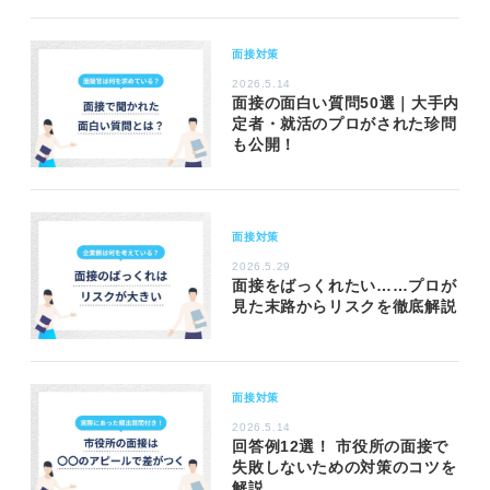
面接対策
2026.5.14
面接の面白い質問50選｜大手内
定者・就活のプロがされた珍問
も公開！
面接対策
2026.5.29
面接をばっくれたい……プロが
見た末路からリスクを徹底解説
面接対策
2026.5.14
回答例12選！ 市役所の面接で
失敗しないための対策のコツを
解説