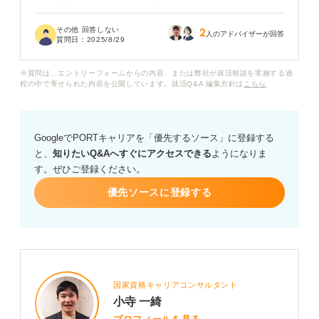
好きなので、おもしろいと思ってもらえるような自己紹
介をしたいです。
その他 回答しない
2
人のアドバイザーが回答
質問日：
2025/8/29
痛い奴と思われても困るので、良い塩梅の、おもしろい
自己紹介をしたいのですが、おすすめの作り方はありま
※質問は、エントリーフォームからの内容、または弊社が就活相談を実施する過
すか？
程の中で寄せられた内容を公開しています。就活Q&A 編集方針は
こちら
過去にキャリアコンサルタントの方が見てきたおもしろ
いポートフォリオの自己紹介の実例があればありがたい
GoogleでPORTキャリアを「優先するソース」に登録する
ですが、もしなくても、「こんな自己紹介だったら目を
と、
知りたいQ&Aへすぐにアクセスできる
ようになりま
引きそう！」などと思われる特徴があれば教えていただ
す。ぜひご登録ください。
きたいです！
優先ソースに登録する
国家資格キャリアコンサルタント
小寺 一綺