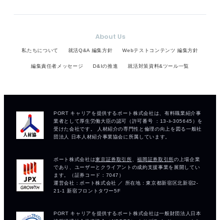
About Us
私たちについて
就活Q&A 編集方針
Webテストコンテンツ 編集方針
編集責任者メッセージ
D&Iの推進
就活対策資料&ツール一覧