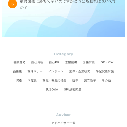
最終面接に落ちて辛いのですがどう立ち直れば良いです
5
か？
Category
書類選考
自己分析
自己PR
志望動機
面接対策
GD・GW
面接後
就活マナー
インターン
業界・企業研究
筆記試験対策
資格
内定後
就職・転職の悩み
既卒
第二新卒
その他
就活Q&A
SPI練習問題
Adviser
アドバイザー一覧