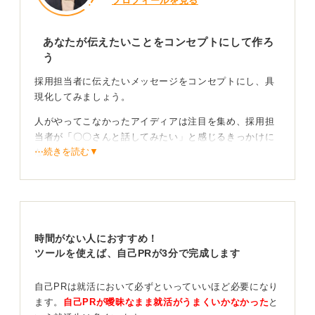
プロフィールを見る
あなたが伝えたいことをコンセプトにして作ろ
う
採用担当者に伝えたいメッセージをコンセプトにし、具
現化してみましょう。
人がやってこなかったアイディアは注目を集め、採用担
当者が「〇〇さんと話してみたい」と感じるきっかけに
⋯続きを読む▼
なります。
そのため、ポートフォリオ作成にこだわることで選考通
過の助けになるでしょう。
ただし、ユーモアや見た目だけにこだわったポートフォ
リオにしてしまうと、相手にとってわかりづらくなった
時間がない人におすすめ！
り、何を伝えたいのかわからなくなってしまう可能性が
ツールを使えば、自己PRが3分で完成します
あります。
自己PRは就活において必ずといっていいほど必要になり
そこで大切なのは、採用担当者に「何を伝えたいのか」
ます。
自己PRが曖昧なまま就活がうまくいかなかった
と
を明確にすることです。