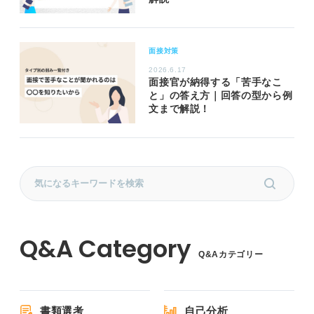
面接対策
2026.6.17
面接官が納得する「苦手なこ
と」の答え方｜回答の型から例
文まで解説！
Q&Aカテゴリー
書類選考
自己分析