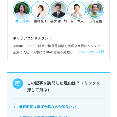
合格率が高い最終面接の特徴
企業理念や社風への共感度が高いと評価される。
井上 捺稀
柴田 登子
谷所 健一郎
吉田 隼人
山田 圭佑
他社選考状況を詳しく聞かれるのは期待の表れ。
入社後の働き方や会社の魅力に関する話題が多い。
キャリアコンサルタント
POINT：入社への意欲や覚悟、人柄や価値観の一致
が重視される。
Natsuki Inoue〇新卒で携帯電話販売代理店業界のベンチャー
プロフィール詳細
企業に入社。現場にてBtoC営業を経験した後、人事部では新
卒採用を中心に、社内研修講師や社員面談などの人事業務に
内定率アップ！最終面接の対策方法
幅広く従事
一次・二次面接と同等の緊張感で臨む。
企業や業界への理解を深め志望度の高さを伝える。
会社のビジョンと価値観へのマッチ度をアピールす
この記事を訪問した理由は？（リンクを
る。
押して飛ぶ）
POINT：入社後の具体的なプランを明確にし、熱意
を具体的に示す。
最終面接はほぼ合格なのか知りたい