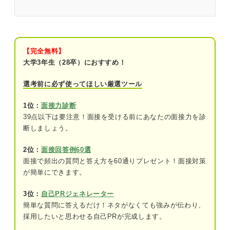
新卒の最終面接の合格可能性は企業によって異なる
最終面接における合格率の実態をプロが解説
合格率が高い例①中小企業や社員の入れ替
【完全無料】
わりの激しい企業
大学3年生（28卒）におすすめ！
合格率が高い例②理系の推薦枠
選考前に必ず使ってほしい厳選ツール
合格率が低い例①大企業や離職率が低い企
1位：
面接力診断
業
39点以下は要注意！面接を受ける前にあなたの面接力を診
断しましょう。
合格率が低い例②早期選考
2位：
面接回答例60選
合格率が高い新卒の最終面接の特徴
面接で頻出の質問と答え方を60通りプレゼント！面接対策
が簡単にできます。
自分の考え方や価値観への採用担当者の共
感度が高い
3位：
自己PRジェネレーター
他社の選考状況を入念に聞かれる
簡単な質問に答えるだけ！ネタがなくても強みが伝わり、
採用したいと思わせる自己PRが完成します。
会社の魅力や入社後の働き方に関する話題