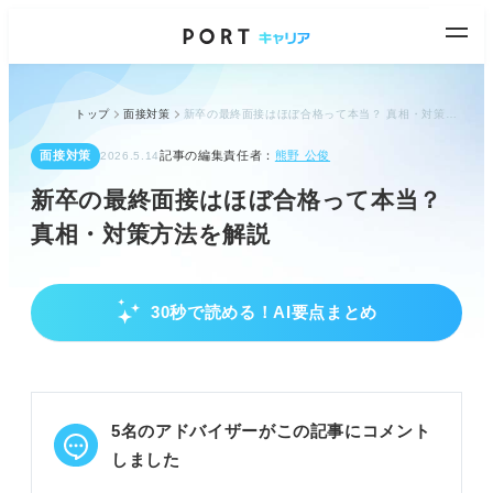
トップ
面接対策
新卒の最終面接はほぼ合格って本当？ 真相・対策方法を解説
面接対策
記事の編集責任者：
熊野 公俊
2026.5.14
新卒の最終面接はほぼ合格って本当？
真相・対策方法を解説
30秒で読める！AI要点まとめ
新卒の最終面接の合格可能性と実態
最終面接の合格率は企業により異なり油断は禁物。
中小企業や理系推薦枠は合格率が高い傾向にある。
大企業や早期選考は合格率が低い傾向にある。
5名のアドバイザーがこの記事にコメント
POINT：合格率は50%前後だが、企業特性で大きく
しました
変動する。