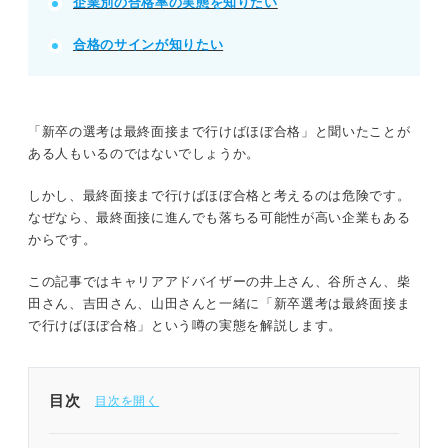
記事の該当箇所を見る
企業別の合格率の実態を知りたい
新卒の最終面接の合格可能性は企業によって異
合格のサインが知りたい
なる
最終面接における合格率の実態をプロが解説
合格率が高い新卒の最終面接の特徴
就活のプロ67人に聞いた！ 最終面接で見てい
「新卒の選考は最終面接まで行けばほぼ合格」と聞いたことが
るポイント
ある人もいるのではないでしょうか。
しかし、最終面接まで行けばほぼ合格と考えるのは危険です。
※AIの特性上、間違いが含まれている場合があります。記事本文
と併せてご確認ください。
なぜなら、最終面接に進んでも落ちる可能性が高い企業もある
からです。
この記事ではキャリアアドバイザーの井上さん、谷所さん、柴
田さん、吉田さん、山田さんと一緒に「新卒選考は最終面接ま
で行けばほぼ合格」という噂の実態を解説します。
目次