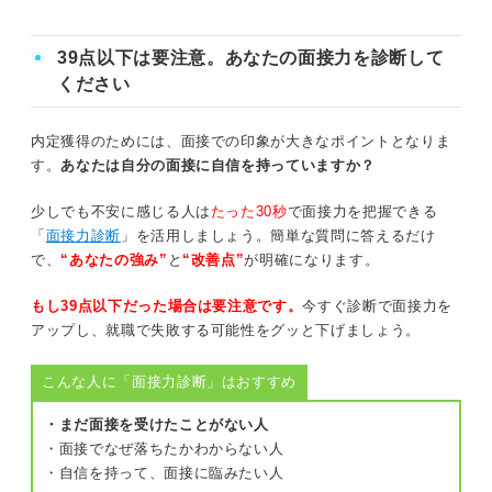
会社の魅力や入社後の働き方に関する話題が多い
39点以下は要注意。あなたの面接力を診断して
ください
就活のプロ67人に聞いた！ 最終面接で見ているポイント
内定獲得のためには、面接での印象が大きなポイントとなりま
内定率アップ！ 新卒の最終面接で合格するための対策方
す。
あなたは自分の面接に自信を持っていますか？
法
少しでも不安に感じる人は
たった30秒
で面接力を把握できる
一次・二次面接と同等の緊張感を持つ
「
面接力診断
」を活用しましょう。簡単な質問に答えるだけ
で、
“あなたの強み”
と
“改善点”
が明確になります。
志望度の高さを伝える
もし39点以下だった場合は要注意です。
今すぐ診断で面接力を
会社のビジョンと価値観のマッチ度を伝える
アップし、就職で失敗する可能性をグッと下げましょう。
最終面接の頻出質問への回答を用意する
こんな人に「面接力診断」はおすすめ
・まだ面接を受けたことがない人
入社後のプランを明確にする
・面接でなぜ落ちたかわからない人
・自信を持って、面接に臨みたい人
油断は禁物！ 入念な準備をして新卒の最終面接を突破し