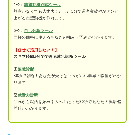
が多い
4位：
志望動機作成ツール
熱意がなくても大丈夫！たった3分で選考突破率がグンと
上がる志望動機が作れます。
就活のプロ67人に聞いた！ 最終面接で見ているポ
イント
5位：
自己分析ツール
内定率アップ！ 新卒の最終面接で合格するための
面接の回答に使えるあなたの強み・弱みがわかります。
対策方法
【併せて活用したい！】
一次・二次面接と同等の緊張感を持つ
スキマ時間3分でできる就活診断ツール
志望度の高さを伝える
①
適職診断
30秒で診断！あなたが受けない方がいい業界・職種がわか
会社のビジョンと価値観のマッチ度を伝え
ります
る
②
就活力診断
最終面接の頻出質問への回答を用意する
これから就活を始める人へ！たった30秒であなたの就活偏
入社後のプランを明確にする
差値がわかります。
油断は禁物！ 入念な準備をして新卒の最終面接を
突破しよう