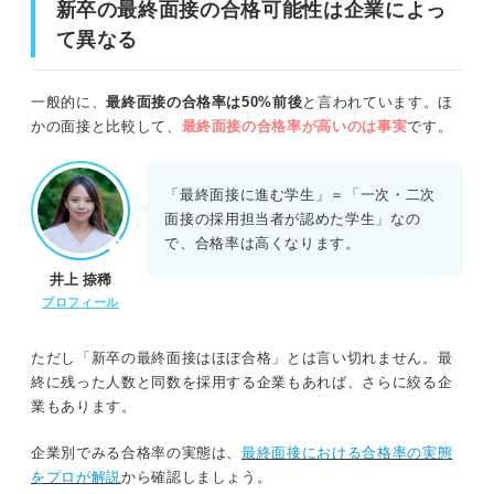
新卒の最終面接の合格可能性は企業によっ
て異なる
新卒の最終面接の合格可能性は企業によって異なる
一般的に、
最終面接の合格率は50%前後
と言われています。ほ
かの面接と比較して、
最終面接の合格率が高いのは事実
です。
最終面接における合格率の実態をプロが解説
合格率が高い例①中小企業や社員の入れ替わりの激しい企業
「最終面接に進む学生」＝「一次・二次
面接の採用担当者が認めた学生」なの
合格率が高い例②理系の推薦枠
で、合格率は高くなります。
井上 捺稀
合格率が低い例①大企業や離職率が低い企業
プロフィール
合格率が低い例②早期選考
ただし「新卒の最終面接はほぼ合格」とは言い切れません。最
終に残った人数と同数を採用する企業もあれば、さらに絞る企
合格率が高い新卒の最終面接の特徴
業もあります。
自分の考え方や価値観への採用担当者の共感度が高い
企業別でみる合格率の実態は、
最終面接における合格率の実態
をプロが解説
から確認しましょう。
他社の選考状況を入念に聞かれる