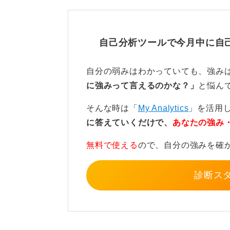
自己分析ツールで今月中に自
努力したときの感情を伝える
自分の弱みはわかっていても、強み
に強みって言えるのかな？」
と悩ん
どのような状況で、どのような目標
そんな時は「
My Analytics
」を活用
を話すことで、言葉にぐっと説得力
に答えていくだけで、
あなたの強み
たとえば、「一度決めたのにここで
無料で使える
ので、自分の強みを確
見直して取り組みました」「どんな
しました」のように、そのときの気
診断ス
より相手に伝わりやすくなるので、
い。