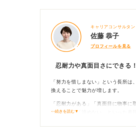
キャリアコンサルタン
佐藤 恭子
プロフィールを見る
忍耐力や真面目さにできる！
「努力を惜しまない」という長所は
換えることで魅力が増します。
「忍耐力がある」「真面目に物事に
⋯続きを読む▼
り遂げる」「諦めない」といった表
いずれの言葉を使うにしても、その
ことが大切です。