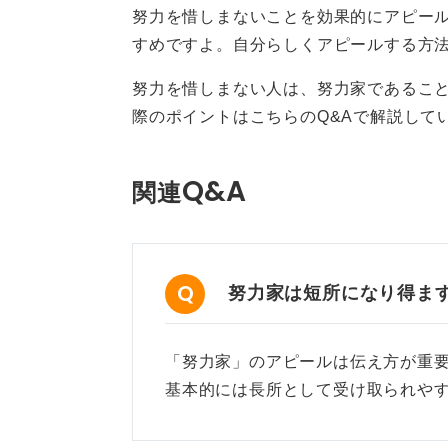
努力を惜しまないことを効果的にアピー
努力の結果を示す！ 再現性
すめですよ。自分らしくアピールする方
努力を惜しまない人は、努力家であるこ
際のポイントはこちらのQ&Aで解説して
さらに、部活動の経験を基に、「目
改善を繰り返しました」など、あな
Q&A
を具体的に語ることが重要です。
関連
また、その強みが仕事のどのような
り説得力のある自己PRになります。
努力家は短所になり得ま
0
「努力家」のアピールは伝え方が重要
基本的には長所として受け取られや