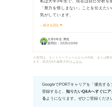
私は大学3年生で、現在は自己分析を
「努力を惜しまない」ことを伝えたい
気がしています。
⋯続きを読む▼
高校時代から続けている部活動で全国
あるので、それをアピールしたいと思
大学3年生 男性
とが的確に伝わるおすすめの言い換え
質問日：
2025/10/30
おすすめの言い換え表現のほかにも、
※質問は、エントリーフォームからの内容、または弊
ます。就活Q&A 編集方針は
こちら
ったポイントを押さえるべきかについ
GoogleでPORTキャリアを「優先す
登録すると、
知りたいQ&Aへすぐにア
る
ようになります。ぜひご登録くださ