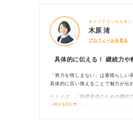
0
キャリアコンサルタン
木原 渚
プロフィールを見る
具体的に伝える！ 継続力や
「努力を惜しまない」は素晴らしい
具体的に言い換えることで魅力が伝
たとえば、「目標達成のための継続
⋯続きを読む▼
といった言葉が考えられます。どの
を伝えましょう。