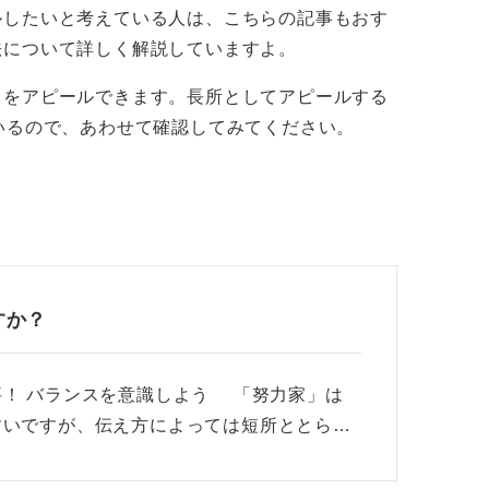
ルしたいと考えている人は、こちらの記事もおす
のある強みとして話そう
法について詳しく解説していますよ。
とをアピールできます。長所としてアピールする
いるので、あわせて確認してみてください。
標達成のために、日々自身の課題を分析し、
たの努力がどのような行動につながったのか
場面で活かせるのか、再現性を示せると、よ
すか？
！ バランスを意識しよう 「努力家」は
すいですが、伝え方によっては短所ととら…