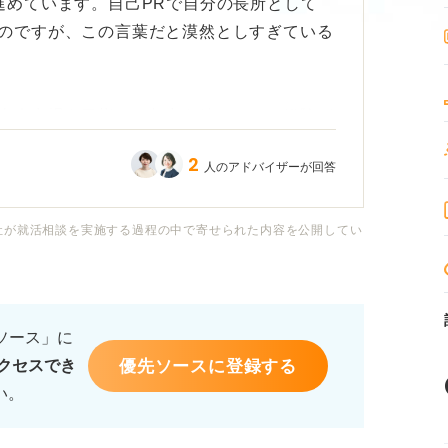
進めています。自己PRで自分の長所として
のですが、この言葉だと漠然としすぎている
大会出場を目指して努力を続けてきた経験が
っているのですが、「努力を惜しまない」こ
2
人のアドバイザーが回答
表現はないでしょうか？
この特徴を長所として作成する場合にどうい
社が就活相談を実施する過程の中で寄せられた内容を公開してい
ても、ぜひアドバイスをお願いいたします。
るソース」に
優先ソースに登録する
クセスでき
い。