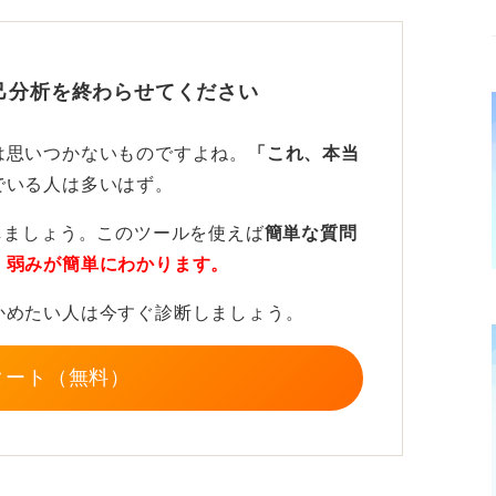
己分析を終わらせてください
ことで説得力を出そう
は思いつかないものですよね。
「これ、本当
でいる人は多いはず。
に対して、どのような気持ちで努力したのか
しましょう。このツールを使えば
簡単な質問
が生まれます。
・弱みが簡単にわかります。
諦めるのは納得がいかないと思い、もう一度
かめたい人は今すぐ診断しましょう。
に疲れていても、毎日これだけはやるように
持ちを効果的に入れるましょう。
タート（無料）
ぜひ自身の経験とセットで伝えてみてくださ