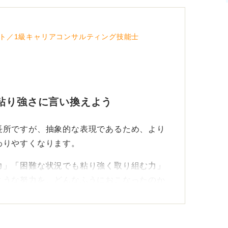
ト／1級キャリアコンサルティング技能士
粘り強さに言い換えよう
長所ですが、抽象的な表現であるため、より
わりやすくなります。
力」「困難な状況でも粘り強く取り組む力」
ような努力を、どんなふうにおこなったのか