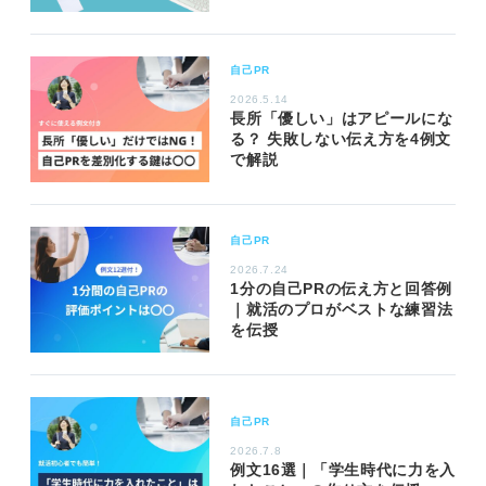
自己PR
2026.5.14
長所「優しい」はアピールにな
る？ 失敗しない伝え方を4例文
で解説
自己PR
2026.7.24
1分の自己PRの伝え方と回答例
｜就活のプロがベストな練習法
を伝授
自己PR
2026.7.8
例文16選｜「学生時代に力を入