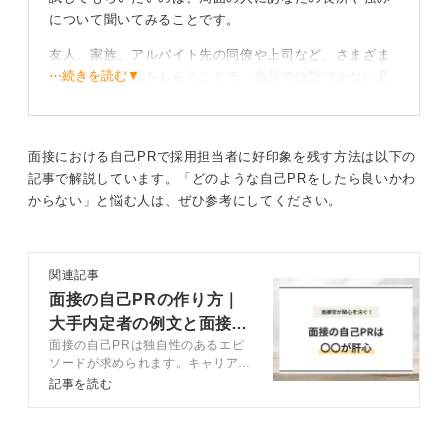
について聞いてみることです。
友人、家族、アルバイト先の同僚や上司など、さまざま
⋯続きを読む▼
な視点から意見をもらうことで、自分では気づかない意
外な一面や、他者から見たあなたの魅力が見つかりま
す。
客観的な意見は、自己分析を深める良いきっかけになる
面接における自己PRで採用担当者に好印象を残す方法は以下の
ため、実践してみてください。
記事で解説しています。「どのような自己PRをしたら良いかわ
からない」と悩む人は、ぜひ参考にしてください。
理想の自分を語って目標に近づく努力をしよう！
関連記事
面接の自己PRの作り方｜
大手内定者の例文と面接官
もし、どうしても具体的なエピソードが思いつかない場
面接の自己PRは独自性のあるエピ
の評価基準も公開
合は、「こうありたい」という理想の自分を想定し、そ
ソードが求められます。キャリアコ
ンサルタントが自己PRで盛り込む
記事を読む
れを自己PRとして言い切ってしまうのも一つの手段で
べき内容や作成方法を例文と解説。
す。
記事を参考に独自性のある自己PR
を作成し、他の学生と差別化して面
たとえば、「私は積極的なところが一番のPRポイントで