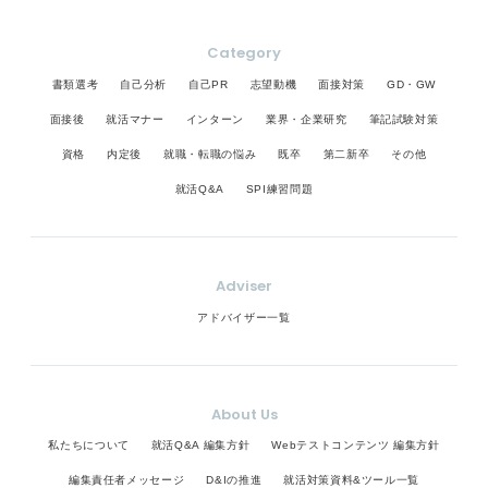
Category
書類選考
自己分析
自己PR
志望動機
面接対策
GD・GW
面接後
就活マナー
インターン
業界・企業研究
筆記試験対策
資格
内定後
就職・転職の悩み
既卒
第二新卒
その他
就活Q&A
SPI練習問題
Adviser
アドバイザー一覧
About Us
私たちについて
就活Q&A 編集方針
Webテストコンテンツ 編集方針
編集責任者メッセージ
D&Iの推進
就活対策資料&ツール一覧