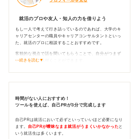
プロフィールを見る
就活のプロや友人・知人の力を借りよう
もし一人で考えて行き詰っているのであれば、大学のキ
ャリアセンターの職員やキャリアコンサルタントといっ
た、就活のプロに相談することおすすめです。
客観的な視点で話を聞いてもらうことで、自分がつまず
⋯続きを読む▼
いている点に気付くことができます。
それが難しい場合は、親や先生、友人、先輩、後輩な
ど、さまざまな人に対して「自分はどういう人に見え
る？」と聞いてみることも良いです。
時間がない人におすすめ！
ツールを使えば、自己PRが3分で完成します
過去の選択を振り返り、あなたの価値観を見つけよ
う！
自己PRは就活において必ずといっていいほど必要になり
ます。
自己PRが曖昧なまま就活がうまくいかなかった
と
いう就活生は多くいます。