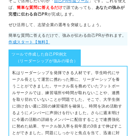
そこで活用したいのが「
自己PR作成ツール
」です。これを使え
ば、
簡単な質問に答えるだけ
で誰であっても、
あなたの強みが
完璧に伝わる自己PR
が完成します。
ぜひ活用して、志望企業の選考を突破しましょう。
簡単な質問に答えるだけで、強みが伝わる自己PRが作れます。
作成スタート【無料】
ツールで作成した自己PR例文
（リーダーシップが強みの場合）
私はリーダーシップを発揮できる人材です。学生時代にサ
ークル長として運営に携わった際に、リーダーシップを養
うことができました。サークル長を務めていたフットボー
ルサークルでは、練習場所や時間が取れないことや、連携
を取り切れていないことが問題でした。そこで、大学生側
に掛け合い週に2回の練習場所を確保し、時間を決め活動す
るようにメンバーに声掛けを行いました。さらに週末明け
に今週の活動の詳細をメンバーに配信することで連携強化
に努めた結果、サークル加入率を前年度の3倍まで伸ばすこ
とができました。問題にしっかりと焦点を当て、迅速に対