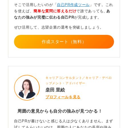
また、自分の強みは当たり前すぎて気づきにくいもので
そこで活用したいのが「
自己PR作成ツール
」です。これ
す。過去を振り返り、進路選択や部活・サークル選びと
を使えば、
簡単な質問に答えるだけ
で誰であっても,
あ
いった選択の場面で、何を大切にしていたか振り返って
なたの強みが完璧に伝わる自己PR
が完成します。
みましょう。
ぜひ活用して、志望企業の選考を突破しましょう。
中高時代までさかのぼってみると、自分の価値観の源泉
が見つかることもあります。各種のアセスメントツール
作成スタート（無料）
を使い、客観的に自分を分析するのも有効な手段です。
0
キャリアコンサルタント／キャリア・デベロ
ップメント・アドバイザー
桒田 里絵
プロフィールを見る
周囲の意見からも自分の強みが見つかる！
自己PRが書けないと感じる人は少なくありません。まず
試してもらいたいのは、周囲の人にあなたの長所や強み