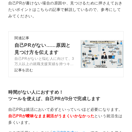
接を突破しましょう。
自己PRが書けない場合の原因や、見つけるために押さえておき
す」と宣言することで、それがあなたの目標となり、入
たいポイントはこちらの記事で解説しているので、参考にして
社までにその理想の自分に近づく努力をするきっかけに
みてください。
もなります。
これは自分自身に良いプレッシャーをかけ、入社後の成
長にもつながります。思いを言葉に込めることが大切だ
関連記事
と覚えておきましょう。
自己PRがない……原因と
見つけ方を伝えます
0
自己PRがないと悩む人に向けて、3
万人以上の就職支援実績を持つキャ
リアコンサルタントが、見つけ方を
記事を読む
解説。企業が自己PRを求める意図
をベースに、エピソードの見つけ方
や、自己PRの品質を上げる添削例
を紹介します。
時間がない人におすすめ！
ツールを使えば、自己PRが3分で完成します
自己PRは就活において必ずといっていいほど必要になります。
自己PRが曖昧なまま就活がうまくいかなかった
という就活生は
多くいます。