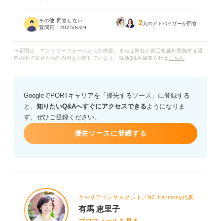
は当てはまるものがないと感じてしまい、焦りばかりが
募っています。このままではエントリーシート（ES）も
その他 回答しない
2
書けず、面接対策も進まないのではないかと不安です。
人のアドバイザーが回答
質問日：
2025/8/29
自己PRが書けない状態から抜け出すためには、具体的に
※質問は、エントリーフォームからの内容、または弊社が就活相談を実施する過
何をすれば良いでしょうか？ 自分の強みを見つけるため
程の中で寄せられた内容を公開しています。就活Q&A 編集方針は
こちら
の効果的な方法や、最初の一歩のヒントを教えていただ
けると嬉しいです。
GoogleでPORTキャリアを「優先するソース」に登録する
と、
知りたいQ&Aへすぐにアクセスできる
ようになりま
す。ぜひご登録ください。
優先ソースに登録する
キャリアコンサルタント／NC Harmony代表
有馬 恵里子