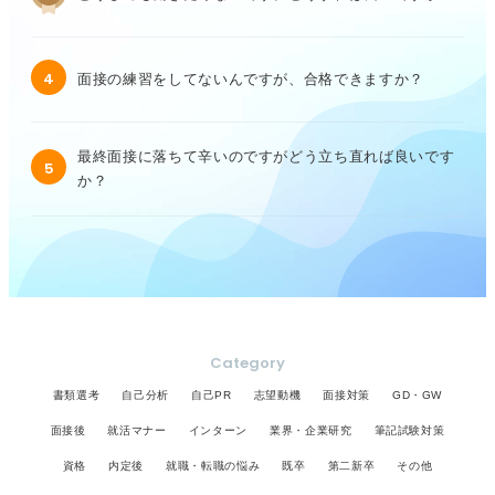
4
面接の練習をしてないんですが、合格できますか？
最終面接に落ちて辛いのですがどう立ち直れば良いです
5
か？
Category
書類選考
自己分析
自己PR
志望動機
面接対策
GD・GW
面接後
就活マナー
インターン
業界・企業研究
筆記試験対策
資格
内定後
就職・転職の悩み
既卒
第二新卒
その他