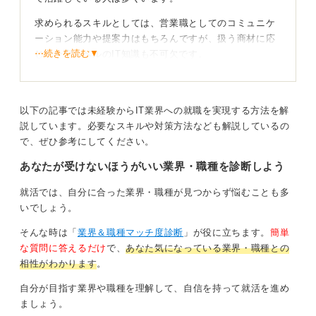
求められるスキルとしては、営業職としてのコミュニケ
ーション能力や提案力はもちろんですが、扱う商材に応
⋯続きを読む▼
じた一定レベルのIT知識も不可欠です。
たとえば、半導体のような高度な知識が必要な場合もあ
れば、給与計算ソフトのような業務知識が重視される場
合もあります。
以下の記事では未経験からIT業界への就職を実現する方法を解
説しています。必要なスキルや対策方法なども解説しているの
で、ぜひ参考にしてください。
営業以外のキャリアパスも豊富！
あなたが受けないほうがいい業界・職種を診断しよう
ITソリューション営業のやりがいは、自社の商品やサー
ビスを通じて顧客の課題を解決できる点にあります。
就活では、自分に合った業界・職種が見つからず悩むことも多
いでしょう。
一方で、自社製品だけでなく競合他社の製品や顧客の業
界知識についても深く理解し、常に学び続ける姿勢が求
そんな時は「
業界＆職種マッチ度診断
」が役に立ちます。
簡単
められます。
な質問に答えるだけ
で、
あなた気になっている業界・職種との
相性がわかります
。
将来のキャリアパスとしては、営業として実績を積んだ
後、人事、商品開発、あるいはエンジニアを統括するプ
自分が目指す業界や職種を理解して、自信を持って就活を進め
ロジェクトマネージャーなどに進む道も考えられます。
ましょう。