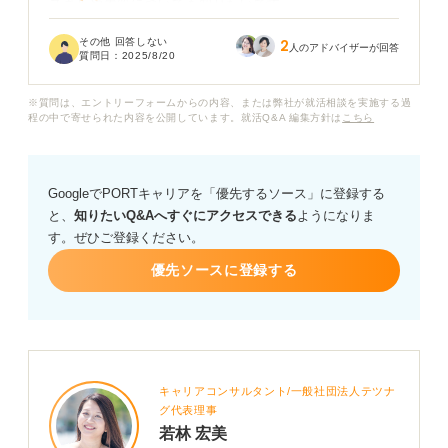
スキルや素質についても知りたいです。
その他 回答しない
2
ITという専門的な分野のため、文系出身の自分には難し
人のアドバイザーが回答
質問日：
2025/8/20
いのではないかという不安があります。
※質問は、エントリーフォームからの内容、または弊社が就活相談を実施する過
またITソリューション営業として活躍するには、どのよ
程の中で寄せられた内容を公開しています。就活Q&A 編集方針は
こちら
うな知識を身につけておくべきでしょうか？
仕事のやりがいや大変なこと、将来のキャリアパスなど
GoogleでPORTキャリアを「優先するソース」に登録する
も含めて、詳しく教えていただけると嬉しいです。
と、
知りたいQ&Aへすぐにアクセスできる
ようになりま
す。ぜひご登録ください。
優先ソースに登録する
キャリアコンサルタント/一般社団法人テツナ
グ代表理事
若林 宏美