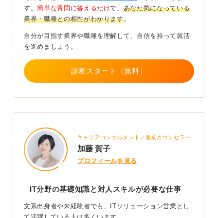
す。
簡単な質問に答えるだけ
で、
あなた気になっている
IT分野は専門性が高いため、働き始めてからも、顧客か
業界・職種との相性がわかります
。
らの問い合わせ対応で知識不足を痛感することもあるで
自分が目指す業界や職種を理解して、自信を持って就活
しょう。
を進めましょう。
ただ、営業スキルは普遍的であるため、たとえ仕事がつ
らくても力をつければどの企業でも活躍できます。なか
診断スタート（無料）
には営業からエンジニアにキャリアチェンジした人もい
るため、心配しすぎないようにしましょう。
0
キャリアコンサルタント／産業カウンセラー
加藤 賀子
プロフィールを見る
IT分野の基礎知識と対人スキルが必要な仕事
文系出身者や未経験者でも、ITソリューション営業とし
て活躍している人は多くいます。