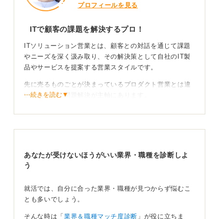
プロフィールを見る
ITで顧客の課題を解決するプロ！
ITソリューション営業とは、顧客との対話を通じて課題
やニーズを深く汲み取り、その解決策として自社のIT製
品やサービスを提案する営業スタイルです。
先に売るものごとが決まっているプロダクト営業とは違
⋯続きを読む▼
い、あくまで問題解決が主軸にあります。
IT業界というと理系のイメージが強いかもしれません
が、営業職は文系出身者が非常に多く活躍しています。
もともと営業で高い成果を出す人は、こうした手法を自
然と実践している印象があります。
あなたが受けないほうがいい業界・職種を診断しよ
う
営業スキルはどこでも通用する武器になる
就活では、自分に合った業界・職種が見つからず悩むこ
実際に面接を受ける際は、志望する企業がどのIT分野に
とも多いでしょう。
属するのかを理解し、そのための基礎知識を身に付けて
そんな時は「
業界＆職種マッチ度診断
」が役に立ちま
おく必要もあります。