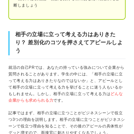
断しましょう
企業への再現性を伝える
相手の立場に立って考える力はありきたり？ 差別化のコ
「相手の立場に立って考える」をさらに有効なアピ
ツを押さえてアピールしよう
ール表現に言い換えよう！
相手の立場に立って考える力はありきた
り？ 差別化のコツを押さえてアピールしよ
協調性がある
相手の立場に立って考える力とは
う
臨機応変に対応できる
相手の立場に立つことがビジネスシーンで役立つ3つの理
由
コミュニケーション能力がある
就活の自己PRでは、あなたの持っている強みについて企業から
質問されることがあります。学生の中には、「相手の立場に立
顧客のニーズがわかるから
って考える力はありきたりなのではないか」と、アピールとし
相手の立場に立つ力をアピールするときは2つのマ
て相手の立場に立って考える力を挙げることに迷う人もいるか
イナスな印象を払拭しよう
コミュニケーションを円滑にするから
もしれません。しかし、相手の立場に立って考える力は
どんな
受け身の印象を残す傾向にある！ 主体性を
企業からも求められる力
です。
アピールしよう
自分の思考を柔軟にするから
記事ではまず、相手の立場に立つことがビジネスシーンで役立
目に見える成果を出せない印象がある！ 具
つ3つの理由を説明します。相手の立場に立つことがビジネスシ
相手の立場に立って考えられる人の特徴
体的な成果をアピールしよう
ーンで役立つ理由を知ることで、その後のアピールの具体性が
グッと増すので、面接官に刺さりやすくなるでしょう。