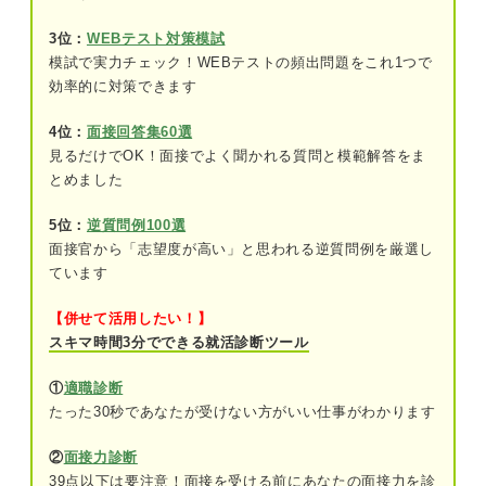
自分の都合を優先させない
3位：
WEBテスト対策模試
模試で実力チェック！WEBテストの頻出問題をこれ1つで
物事を多角的に考えられる
効率的に対策できます
周囲をよく観察している
4位：
面接回答集60選
見るだけでOK！面接でよく聞かれる質問と模範解答をま
仕事選びに悩んでいる人必見！ 相手の立場に立っ
とめました
て考える力が評価されやすい仕事
5位：
逆質問例100選
直接顧客とかかわる仕事
面接官から「志望度が高い」と思われる逆質問例を厳選し
ています
困っている・悩んでいる人を助ける仕事
【併せて活用したい！】
人を指導・サポートする仕事
スキマ時間3分でできる就活診断ツール
3ステップで簡単！ 相手の立場に立って考える力を
①
適職診断
アピールしよう
たった30秒であなたが受けない方がいい仕事がわかります
具体的なエピソードを交えて伝える
②
面接力診断
39点以下は要注意！面接を受ける前にあなたの面接力を診
経験で得た成果や学びを伝える