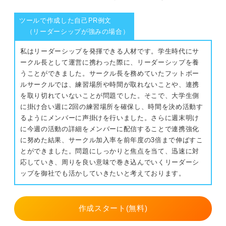
具体的なエピソードを交えて伝える
⑤相手の発言や行動の意図を汲み取る
ツールで作成した自己PR例文
経験で得た成果や学びを伝える
（リーダーシップが強みの場合）
⑥観察力を鍛える
私はリーダーシップを発揮できる人材です。学生時代にサ
企業への再現性を伝える
⑦あいづちを打ちながら傾聴する
ークル長として運営に携わった際に、リーダーシップを養
うことができました。サークル長を務めていたフットボー
「相手の立場に立って考える」をさらに有効なアピール表
リスクをカバーして相手の立場に立って考える力で
ルサークルでは、練習場所や時間が取れないことや、連携
内定をつかもう
現に言い換えよう！
を取り切れていないことが問題でした。そこで、大学生側
に掛け合い週に2回の練習場所を確保し、時間を決め活動す
協調性がある
るようにメンバーに声掛けを行いました。さらに週末明け
に今週の活動の詳細をメンバーに配信することで連携強化
臨機応変に対応できる
に努めた結果、サークル加入率を前年度の3倍まで伸ばすこ
とができました。問題にしっかりと焦点を当て、迅速に対
コミュニケーション能力がある
応していき、周りを良い意味で巻き込んでいくリーダーシ
ップを御社でも活かしていきたいと考えております。
相手の立場に立つ力をアピールするときは2つのマイナス
な印象を払拭しよう
作成スタート(無料)
受け身の印象を残す傾向にある！ 主体性をアピールしよう