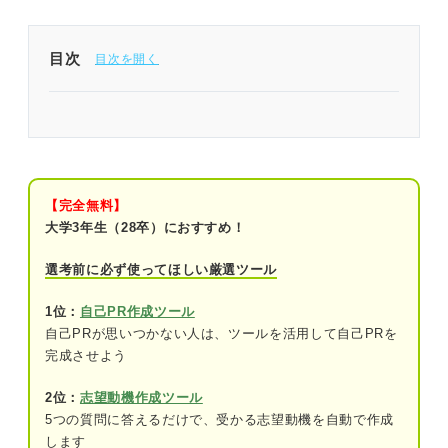
目次
相手の立場に立って考える力はありきたり？ 差別
化のコツを押さえてアピールしよう
相手の立場に立って考える力とは
【完全無料】
相手の立場に立つことがビジネスシーンで役立つ3
大学3年生（28卒）におすすめ！
つの理由
選考前に必ず使ってほしい厳選ツール
顧客のニーズがわかるから
1位：
自己PR作成ツール
コミュニケーションを円滑にするから
自己PRが思いつかない人は、ツールを活用して自己PRを
完成させよう
自分の思考を柔軟にするから
2位：
志望動機作成ツール
相手の立場に立って考えられる人の特徴
5つの質問に答えるだけで、受かる志望動機を自動で作成
他人に優しさを持って接することができる
します