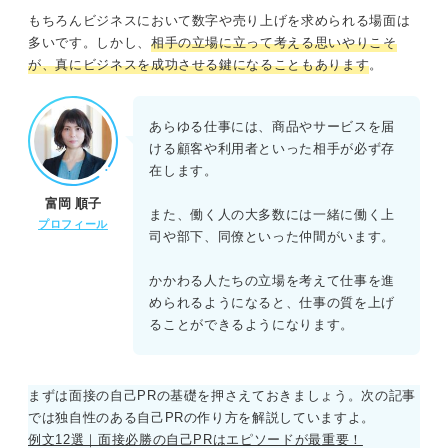
もちろんビジネスにおいて数字や売り上げを求められる場面は
②相手の気持ちに立って発言をする
多いです。しかし、
相手の立場に立って考える思いやりこそ
が、真にビジネスを成功させる鍵になることもあります
。
③最後までしっかり話を聞く
④相手を受け入れる気持ちを持つ
あらゆる仕事には、商品やサービスを届
ける顧客や利用者といった相手が必ず存
⑤相手の発言や行動の意図を汲み取る
在します。
富岡 順子
⑥観察力を鍛える
また、働く人の大多数には一緒に働く上
プロフィール
司や部下、同僚といった仲間がいます。
⑦あいづちを打ちながら傾聴する
かかわる人たちの立場を考えて仕事を進
められるようになると、仕事の質を上げ
リスクをカバーして相手の立場に立って考える力で内定を
ることができるようになります。
つかもう
まずは面接の自己PRの基礎を押さえておきましょう。次の記事
では独自性のある自己PRの作り方を解説していますよ。
例文12選｜面接必勝の自己PRはエピソードが最重要！