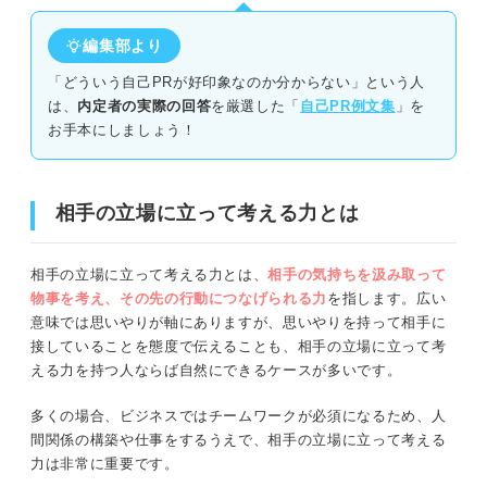
目に見える成果を出せない印象がある！ 具体的な成果をアピ
編集部より
ールしよう
「どういう自己PRが好印象なのか分からない」という人
は、
内定者の実際の回答
を厳選した「
自己PR例文集
」を
相手の立場に立って考える力をテーマにした自己PR例文5
お手本にしましょう！
選
①アルバイト
相手の立場に立って考える力とは
②インターン
相手の立場に立って考える力とは、
相手の気持ちを汲み取って
③ボランティア
物事を考え、その先の行動につなげられる力
を指します。広い
意味では思いやりが軸にありますが、思いやりを持って相手に
④留学
接していることを態度で伝えることも、相手の立場に立って考
える力を持つ人ならば自然にできるケースが多いです。
⑤ゼミ
多くの場合、ビジネスではチームワークが必須になるため、人
相手の立場に立って考える力を養う7つの方法
間関係の構築や仕事をするうえで、相手の立場に立って考える
力は非常に重要です。
①想像力を鍛える