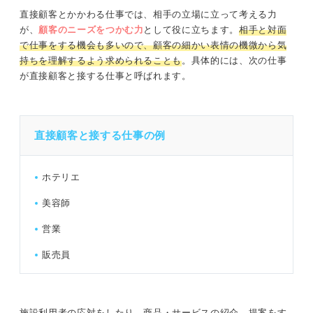
直接顧客とかかわる仕事では、相手の立場に立って考える力
が、
顧客のニーズをつかむ力
として役に立ちます。
相手と対面
で仕事をする機会も多いので、顧客の細かい表情の機微から気
持ちを理解するよう求められることも
。具体的には、次の仕事
が直接顧客と接する仕事と呼ばれます。
直接顧客と接する仕事の例
ホテリエ
美容師
営業
販売員
施設利用者の応対をしたり、商品・サービスの紹介、提案をす