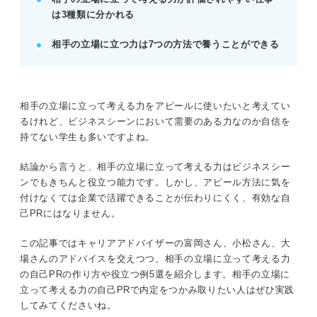
は3種類に分かれる
記事の該当箇所を見る
相手の立場に立って考える力はありきたり？
相手の立場に立つ力は7つの方法で養うことができる
差別化のコツを押さえてアピールしよう
相手の立場に立って考える力とは
相手の立場に立つことがビジネスシーンで役立
つ3つの理由
相手の立場に立って考える力をアピールに使いたいと考えてい
相手の立場に立って考えられる人の特徴
るけれど、ビジネスシーンにおいて需要のある力なのか自信を
持てない学生も多いですよね。
※AIの特性上、間違いが含まれている場合があります。記事本文
結論から言うと、相手の立場に立って考える力はビジネスシー
と併せてご確認ください。
ンでもきちんと役立つ能力です。しかし、アピール方法に気を
付けなくては企業で活躍できることが伝わりにくく、有効な自
己PRにはなりません。
この記事ではキャリアアドバイザーの富岡さん、小松さん、大
場さんのアドバイスを交えつつ、相手の立場に立って考える力
の自己PRの作り方や役立つ例5選を紹介します。相手の立場に
立って考える力の自己PRで内定をつかみ取りたい人はぜひ実践
してみてくださいね。