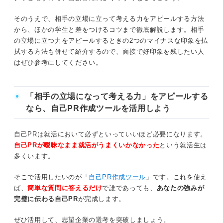
他人に優しさを持って接することができる
相手の立場に立って考える力をテーマにした自己
PR例文5選
そのうえで、相手の立場に立って考える力をアピールする方法
自分の都合を優先させない
から、ほかの学生と差をつけるコツまで徹底解説します。相手
①アルバイト
の立場に立つ力をアピールするときの2つのマイナスな印象を払
物事を多角的に考えられる
拭する方法も併せて紹介するので、面接で好印象を残したい人
②インターン
はぜひ参考にしてください。
周囲をよく観察している
③ボランティア
④留学
仕事選びに悩んでいる人必見！ 相手の立場に立って考え
「相手の立場になって考える力」をアピールする
る力が評価されやすい仕事
なら、自己PR作成ツールを活用しよう
⑤ゼミ
直接顧客とかかわる仕事
自己PRは就活において必ずといっていいほど必要になります。
相手の立場に立って考える力を養う7つの方法
自己PRが曖昧なまま就活がうまくいかなかった
という就活生は
困っている・悩んでいる人を助ける仕事
①想像力を鍛える
多くいます。
人を指導・サポートする仕事
②相手の気持ちに立って発言をする
そこで活用したいのが「
自己PR作成ツール
」です。これを使え
ば、
簡単な質問に答えるだけ
で誰であっても、
あなたの強みが
③最後までしっかり話を聞く
3ステップで簡単！ 相手の立場に立って考える力をアピー
完璧に伝わる自己PR
が完成します。
ルしよう
④相手を受け入れる気持ちを持つ
ぜひ活用して、志望企業の選考を突破しましょう。