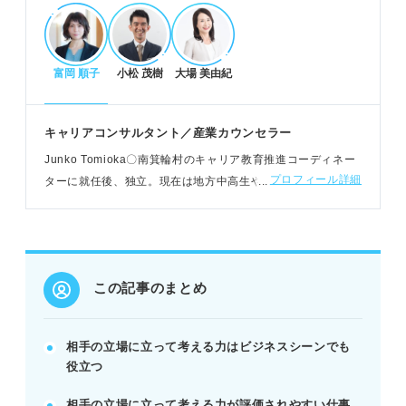
魅力的な自己PRにするためのステップと注意点
富岡 順子
小松 茂樹
大場 美由紀
具体的なエピソードと成果を数字で伝えよう。
企業での再現性を明確にアピールしよう。
「協調性」「臨機応変」など言い換えで差別化す
キャリアコンサルタント／産業カウンセラー
る。
Junko Tomioka〇南箕輪村のキャリア教育推進コーディネー
POINT：受け身や成果なしの印象を払拭し、主体性
プロフィール詳細
ターに就任後、独立。現在は地方中高生やベトナム人留学生
と具体的な貢献を伝えよう。
の就活支援、企業内キャリアコンサル、地方就職のサポート
をおこなう
相手の立場に立つ人の特徴と力を養う方法
優しさ、多角的な視点、観察力などが特徴。
この記事のまとめ
想像力を鍛え、相手の意図を汲み取る練習を。
最後まで話を聞き、相手を受け入れる姿勢が重要。
相手の立場に立って考える力はビジネスシーンでも
POINT：日々のコミュニケーションで意識的に実践
役立つ
し、能力を向上させよう。
相手の立場に立って考える力が評価されやすい仕事