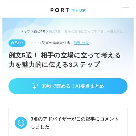
トップ
自己PR
例文5選！ 相手の立場に立って考える力を魅力的に伝える3ステップ
自己PR
記事の編集責任者：
熊野 公俊
2026.5.14
例文5選！ 相手の立場に立って考える
力を魅力的に伝える3ステップ
30秒で読める！AI要点まとめ
相手の立場に立つ力はビジネスで必須！
相手の気持ちを汲み取り行動できる力と定義され
る。
顧客ニーズ把握や円滑な人間関係に貢献する。
3名のアドバイザーがこの記事にコメント
自身の思考を柔軟にし多角的な視点をもたらす。
しました
POINT：ありきたりと思われがちだが、ビジネスで
役立つ重要能力。