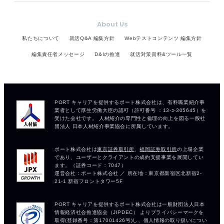
About Us
私たちについて
就活Q&A 編集方針
Webテストコンテンツ 編集方針
編集責任者メッセージ
D&Iの推進
就活対策資料&ツール一覧