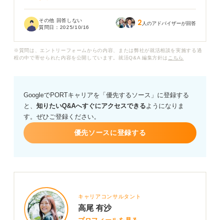
資格取得や語学学習もこれといった成果が出ているもの
その他 回答しない
2
がなく、面接で話せるようなネタが本当に何も見つかり
人のアドバイザーが回答
質問日：
2025/10/16
ません。こんな私でも、就職活動で戦えるのでしょう
か？
※質問は、エントリーフォームからの内容、または弊社が就活相談を実施する過
程の中で寄せられた内容を公開しています。就活Q&A 編集方針は
こちら
ガクチカでよくあるようなアルバイトもサークルも経験
がない場合、不利になるのか、その場合どうしたら良い
のか、アドバイスをお願いします。
GoogleでPORTキャリアを「優先するソース」に登録する
と、
知りたいQ&Aへすぐにアクセスできる
ようになりま
す。ぜひご登録ください。
優先ソースに登録する
キャリアコンサルタント
高尾 有沙