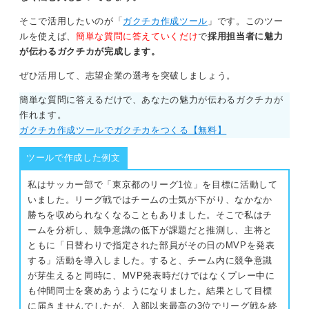
や、「大学の試験にはいつも計画的に準備して臨んだ」
そこで活用したいのが「
ガクチカ作成ツール
」です。このツー
といった経験も、あなたの計画性や探求心を示す立派な
ルを使えば、
簡単な質問に答えていくだけ
で
採用担当者に魅力
ガクチカになります。
が伝わるガクチカが完成します。
多くの場合、この悩みの根源は自己分析が不足している
ぜひ活用して、志望企業の選考を突破しましょう。
ことにありますので、一度大学のキャリアセンターなど
に相談し、第三者の視点を借りながら自身の経験を深く
簡単な質問に答えるだけで、あなたの魅力が伝わるガクチカが
掘り下げてみることを強くお勧めします。
作れます。
ガクチカ作成ツールでガクチカをつくる【無料】
0
ツールで作成した例文
私はサッカー部で「東京都のリーグ1位」を目標に活動して
いました。リーグ戦ではチームの士気が下がり、なかなか
勝ちを収められなくなることもありました。そこで私はチ
ームを分析し、競争意識の低下が課題だと推測し、主将と
ともに「日替わりで指定された部員がその日のMVPを発表
する」活動を導入しました。すると、チーム内に競争意識
が芽生えると同時に、MVP発表時だけではなくプレー中に
も仲間同士を褒めあうようになりました。結果として目標
に届きませんでしたが、入部以来最高の3位でリーグ戦を終