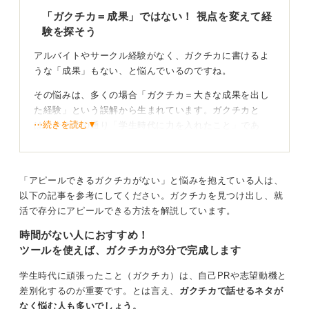
「ガクチカ＝成果」ではない！ 視点を変えて経
験を探そう
アルバイトやサークル経験がなく、ガクチカに書けるよ
うな「成果」もない、と悩んでいるのですね。
その悩みは、多くの場合「ガクチカ＝大きな成果を出し
た経験」という誤解から生まれています。ガクチカと
⋯続きを読む▼
は、その名の通り「学生時代に力を入れたこと」であ
り、必ずしも輝かしい成果は必要ありません。
好きで没頭したことも立派なガクチカ！ 自己分析か
「アピールできるガクチカがない」と悩みを抱えている人は、
ら再スタートしよう
以下の記事を参考にしてください。ガクチカを見つけ出し、就
活で存分にアピールできる方法を解説しています。
大切なのは、あなたが何に時間を使い、どのように考
時間がない人におすすめ！
え、行動したかというプロセスそのものです。まずは
ツールを使えば、ガクチカが3分で完成します
「成果」を探すのをやめて、「自分が繰り返しやったこ
と」「好きで没頭したこと」といった、自身の日常の中
学生時代に頑張ったこと（ガクチカ）は、自己PRや志望動機と
にあった「熱心さ」の源泉を探してみてください。
差別化するのが重要です。とは言え、
ガクチカで話せるネタが
たとえば、「趣味の本を沢山読んで知識を深めた」こと
なく悩む人も多いでしょう。