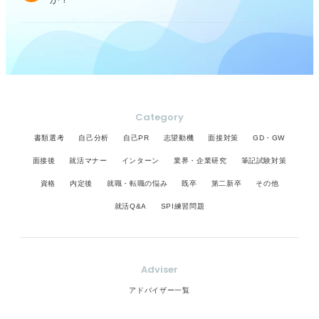
Category
書類選考
自己分析
自己PR
志望動機
面接対策
GD・GW
面接後
就活マナー
インターン
業界・企業研究
筆記試験対策
資格
内定後
就職・転職の悩み
既卒
第二新卒
その他
就活Q&A
SPI練習問題
Adviser
アドバイザー一覧