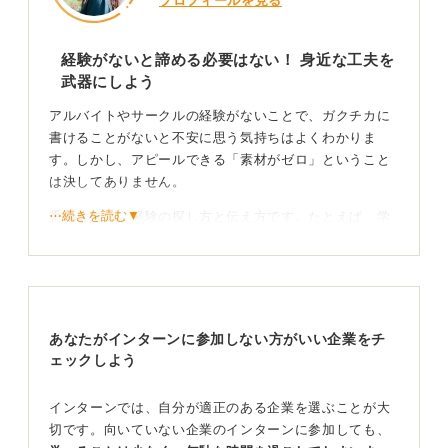
プロフィールを見る
経験がないと諦める必要はない！ 身近な工夫を
武器にしよう
アルバイトやサークルの経験がないことで、ガクチカに
書けることがないと不安に思う気持ちはよくわかりま
す。しかし、アピールできる「素材がゼロ」ということ
は決してありません。
⋯続きを読む▼
重要なのは、経験の探し方と伝え方です。たとえば、学
業の中で特に力を入れたレポートや卒業研究、党系ソフ
トの独学での導入などの工夫や結果もガクチカです。
あるいは個人的に目標を立てて取り組んだブログ運営、
プログラミング学習、TOEIC学習計画の立案と結果、家
あなたがインターンに参加しない方がいい企業をチ
計の改善など、すべてがあなたの強みを示す立派な素材
ェックしよう
になります。
そのほかにも、コミュニティ外の活動として、家族の看
インターンでは、自分が適正のある企業を選ぶことが大
病、趣味のサークル、地域ボランティア、大学のTA（テ
切です。向いていない企業のインターンに参加しても、
ィーチング・アシスタント）補佐などもガクチカに活用