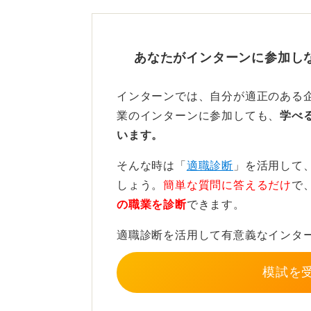
向上などです。
次に、数字で語りましょう。KPIを
あなたがインターンに参加し
体的な効果を示してください。
最後に、制約と工夫です。予算がゼ
インターンでは、自分が適正のある
ど、現実的な制約のなかで、どのよ
業のインターンに参加しても、
学べ
う。
います。
そんな時は「
適職診断
」を活用して
伝わる書き方は決まっている！
しょう。
簡単な質問に答えるだけ
で
示そう
の職業を診断
できます。
以下の6つを押さえた構成で書くと
適職診断を活用して有意義なインタ
ます。
模試を
①背景・目的
②自分の役割