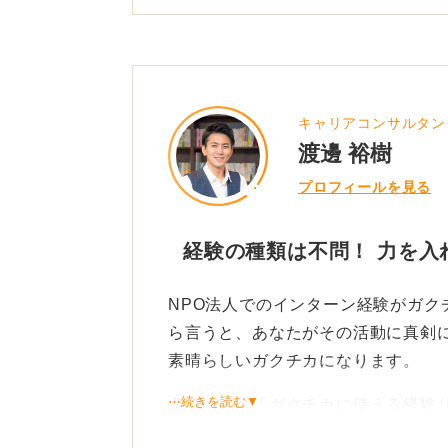
③制約
④具体的な行動（A／Bテストの実
⑤結果（例：寄付・申込者数が前年比
⑥学びの仕事への応用（例：仮説検
キャリアコンサルタン
自分だけの経験をしっかりとガクチ
渡邊 裕樹
識するようにしましょう。
プロフィールを見る
0
経験の種類は不問！ 力を入
NPO法人でのインターン経験がガク
ら言うと、あなたがその活動に真剣
素晴らしいガクチカになります。
⋯続きを読む▼
多くの人が「ガクチカに使える経験
まいがちですが、大切なのは「何を