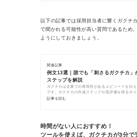
ように取り組んだか」というあなた
目的・行動・学びの3点を意識
以下の記事では採用担当者に響くガクチ
で聞かれる可能性が高い質問であるため
もし、あなたがそのインターンに熱
ようにしておきましょう。
経験をアピールしてください。
その際は、「なぜそのインターンに
関連記事
中に何を心掛けて行動したのか（行
例文13選｜誰でも「刺さるガクチカ」
学んだのか（学び）」という3つの
ステップを解説
ガクチカは企業での再現性があるエピソードを伝え
この一連のストーリーを語ることこ
です。ガクチカの作成ステップや高評価を得るポイ
ーンをキャリアコンサルタントと解説します。再現
りの証拠となります。
記事を読む
クチカを作成し、内定を掴み取りましょう。
0
時間がない人におすすめ！
ツールを使えば、ガクチカが3分で