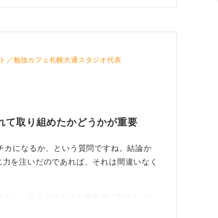
施、声かけスクリプトの整備など）
で18％増加）
証と改善サイクルを業務で活かす）
ト／勉強カフェ札幌大通スタジオ代表
カとして示すことができるよう、書き方を意
れて取り組めたかどうかが重要
チカになるか、という質問ですね。結論か
に力を注いだのであれば、それは間違いなく
リスト」のようなものを無意識に想定してし
したか」という活動の種類ではなく、「どの