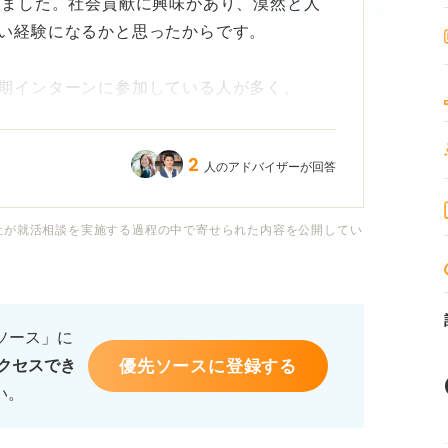
しました。社会貢献に興味があり、漠然と人
い経験になるかと思ったからです。
期インターンに参加している人が多く、
学生時代に力を入れたこと）として評価され
2
人のアドバイザーが回答
チカになり得るでしょうか？ またNPOイン
場合、どのような点に注意してアピールすれ
社が就活相談を実施する過程の中で寄せられた内容を公開してい
からどのようなことを期待するのかなどにつ
るソース」に
。
優先ソースに登録する
クセスでき
い。