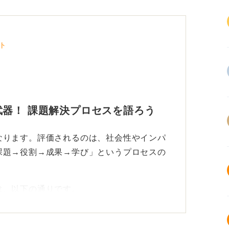
ト
器！ 課題解決プロセスを語ろう
なります。評価されるのは、社会性やインパ
課題→役割→成果→学び」というプロセスの
は、以下の通りです。
。「誰の」「どのような」課題を解決する活
えば、寄付率、参加継続率、来場者満足度の