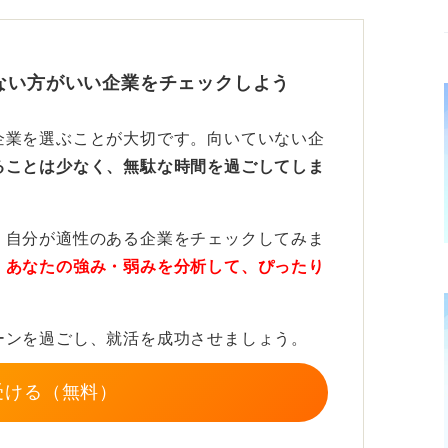
一つか二つ設定し、％や件数、回数などで具
ない方がいい企業をチェックしよう
ロ、関係者が多い、平日は活動できないな
企業を選ぶことが大切です。向いていない企
うに工夫して乗り越えたのかを記載しましょ
ることは少なく、無駄な時間を過ごしてしま
、自分が適性のある企業をチェックしてみま
 6項目を盛り込んだ構成でロジカルに
、
あなたの強み・弱みを分析して、ぴったり
、論理的で企業に好印象を与えられると思い
ーンを過ごし、就活を成功させましょう。
受ける（無料）