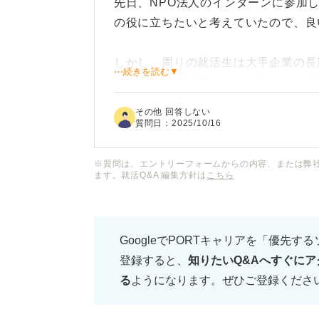
先日、NPO法人のインターンに参加
の役に立ちたいと考えていたので、良
しかし、周りの就活生は大手企業の長
⋯続きを読む▼
NPOでの経験が果たしてガクチカ（
るのか不安に感じています。
その他 回答しない
質問日：
2025/10/16
この経験は選考時にアピールするガク
ターンでの経験をガクチカとして話す
※質問は、エントリーフォームからの内容、または弊
ます。就活Q&A 編集方針は
こちら
ば良いでしょうか？
企業がNPO法人でのインターン経験
GoogleでPORTキャリアを「優先す
いても、教えていただけると幸いです
登録すると、
知りたいQ&Aへすぐにア
る
ようになります。ぜひご登録くださ