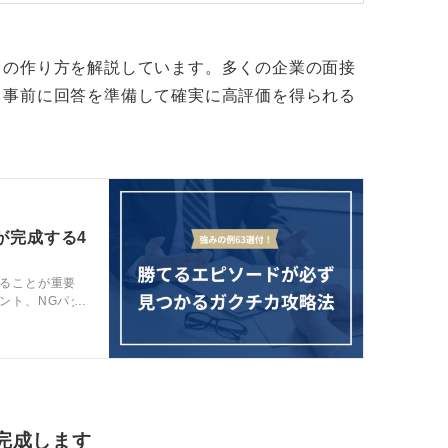
自身の姿勢です。
！ 経験を魅力的に伝えよう
カの作り方を解説しています。多くの企業の面接
、事前に回答を準備して確実に高評価を得られる
意をもって取り組んだのであれば、ぜひその
参加しようと思ったのか（目的）」、「活動
動）」、そして「その経験から最終的に何を
が完成する4
点を整理して語れるように準備しましょう。
ることが重要
そが、あなたの主体性や成長を証明する何よ
ント、NGパタ
性が伝わるガ
完成します