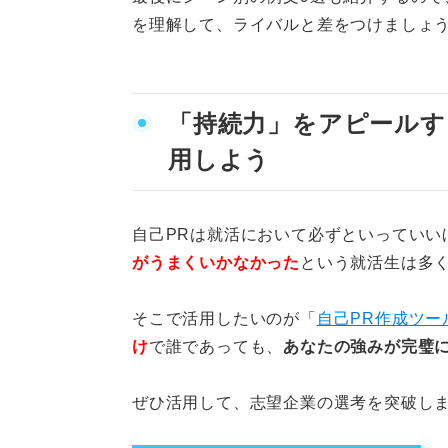
を理解して、ライバルと差をつけましょ
根性論にせず具体的な工
仕事における再現性を持
「持続力」をアピールす
要注意！ 持続力の自己PRでや
用しよう
長く続けた対象そのもの
続けて当たり前のことを
自己PRは就活において必ずといっていい
がうまくいかなかった
という就活生は多
続けただけで工夫や結果
そこで活用したいのが「
自己PR作成ツー
パターン別に紹介！ 持続力の自
け
で誰であっても、
あなたの強みが完璧に
①スポーツで持続力を発
ぜひ活用して、志望企業の選考を突破し
②部活動で持続力を発揮