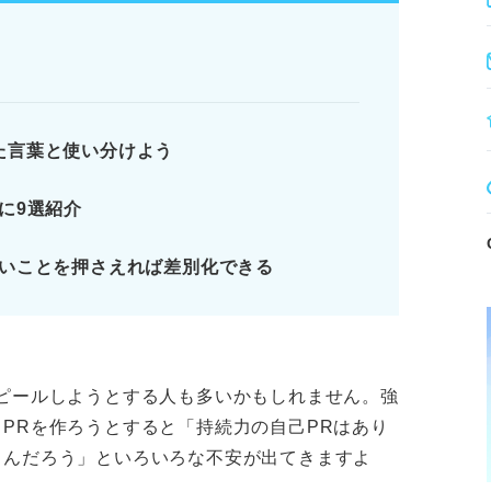
結果のないエピソードは避ける。
シーン別の例文を参考に作成する。
り強さを仕事に活かす。
た言葉と使い分けよう
に9選紹介
的確な伝え方で人事を惹きつけよう
味や使い方を理解しよう
たいことを押さえれば差別化できる
強みにしたいかを考えよう
れる！
ります。記事本文と併せてご確認ください。
ピールしようとする人も多いかもしれません。強
PRを作ろうとすると「持続力の自己PRはあり
うんだろう」といろいろな不安が出てきますよ