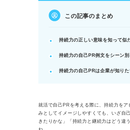
続けて当たり前のことや、工夫・
スポーツ、学業、アルバイトなど
この記事のまとめ
例：テニス12年継続で培った粘
持続力の正しい意味を知って似
記事の該当箇所を見る
持続力の自己PR例文をシーン別
持続力の自己PRは構成が鍵！ 
持続力とは？ まずは正しい意
持続力の自己PRは企業が知り
持続力と継続力で迷ったら何を
持続力はこの6つに言い換えら
※AIの特性上、間違いが含まれている場合があ
就活で自己PRを考える際に、持続力をア
みとしてイメージしやすくても、いざ自己
きたりかな」「持続力と継続力はどう違
ね。