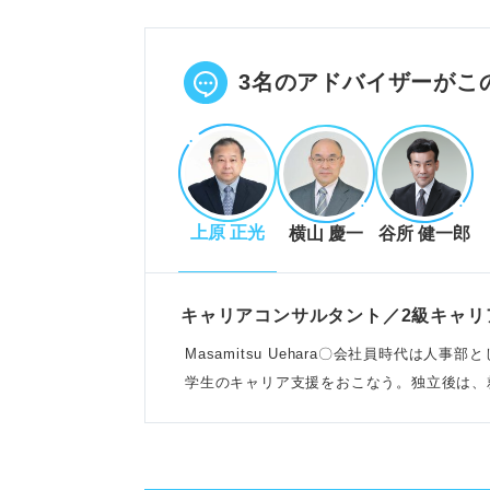
根性・忍耐力など6つの言葉に言
企業は「最後までやりきる」「壁
POINT：自分の強みがどちらか
3名のアドバイザーがこ
企業が求める持続力と効果的な伝
企業は「ブレずに頑張る」「折れ
上原 正光
横山 慶一
谷所 健一郎
自己PRは「結論→期間→エピソ
成する。
自発的な理由や具体的な工夫を示
キャリアコンサルタント／2級キャリ
POINT：数字や具体的な行動で
Masamitsu Uehara〇会社員時代は人
学生のキャリア支援をおこなう。独立後は、
わる
失敗しないための注意点と例文活
長く続けたこと自体でなく、発揮