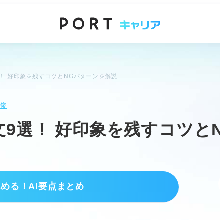
選！ 好印象を残すコツとNGパターンを解説
公俊
文9選！ 好印象を残すコツと
読める！AI要点まとめ
力は「続ける行動」と区別する。