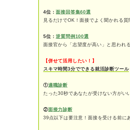
4位：
面接回答集60選
⑤折れない心がある
見るだけでOK！面接でよく聞かれる質
⑥強い精神力がある
5位：
逆質問例100選
どんな仕事でも輝ける！ 持続
面接官から「志望度が高い」と思われ
一度決めたことを最後ま
【併せて活用したい！】
壁にぶつかっても簡単に
スキマ時間3分でできる就活診断ツール
飽きない探究心がある
①
適職診断
たった30秒であなたが受けない方がい
常に努力を怠らない
②
面接力診断
持続力のある人を企業が求める
39点以下は要注意！面接を受ける前に
ブレずに頑張れそうだか