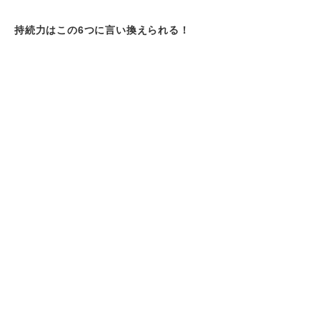
持続力はこの6つに言い換えられる！
①根性がある
②やりきる力がある
③忍耐力がある
④諦めない心がある
⑤折れない心がある
⑥強い精神力がある
どんな仕事でも輝ける！ 持続力がある人の
特徴4選
一度決めたことを最後までやりきる