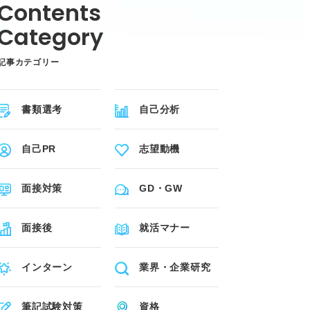
記事カテゴリー
書類選考
自己分析
自己PR
志望動機
面接対策
GD・GW
面接後
就活マナー
インターン
業界・企業研究
筆記試験対策
資格