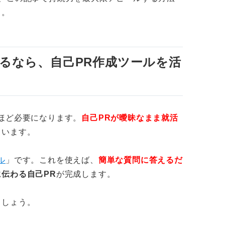
う。
夫や行動を示す
たせる
るなら、自己PR作成ツールを活
りがちなNGパターン
をアピールしている
アピールしている
ほど必要になります。
自己PRが曖昧なまま就活
くいます。
がともなわないことをアピールしている
ル
」です。これを使えば、
簡単な質問に答えるだ
己PR例文9選
伝わる自己PR
が完成します。
揮した例文
ましょう。
した例文