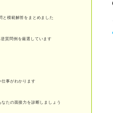
問と模範解答をまとめました
力がある人の特徴4選
る逆質問例を厳選しています
でやりきる
は諦めない
い仕事がわかります
理由
あなたの面接力を診断しましょう
ら