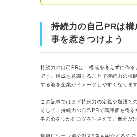
すぐには折れない強い心
向上心がありそうだから
持続力の自己PRは構
高評価を得る持続力の自己PRは
事を惹きつけよう
①強みが持続力であると
②続けたものとその期間
持続力の自己PRは、構成を考えずに作る
③その中で持続力を発揮
です。構成を意識することで持続力の根
する姿を企業がイメージしやすくなりま
④持続したことで得た力
この記事ではまず持続力の定義や類語と
⑤仕事への活かし方
そして、持続力の自己PRで高評価を得る
事の心をつかむコツを押さえて、自分だけ
ライバルと差をつける！ 持続力
持続した自発的な理由を
最後にシーン別の例文9選も紹介するので