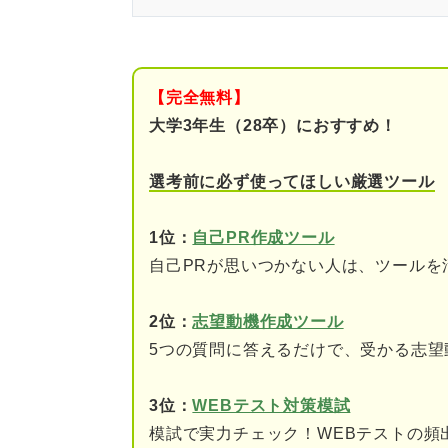
持続力とは？ まずは正しい意
持続力の定義
【完全無料】
継続力の定義
大学3年生（28卒）におすすめ！
持続力と継続力の違い
選考前に必ず使ってほしい厳選ツール
持続力と継続力で迷ったら何を
1位：
自己PR作成ツール
自己PRが思いつかない人は、ツールを
持続力はこの6つに言い換えら
①根性がある
2位：
志望動機作成ツール
5つの質問に答えるだけで、受かる志望
②やりきる力がある
③忍耐力がある
3位：
WEBテスト対策模試
模試で実力チェック！WEBテストの頻
④諦めない心がある