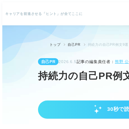
キャリアを前進させる「ヒント」が全てここに
トップ
自己PR
持続力の自己PR例文9
自己PR
2026.6.5
記事の編集責任者：
熊野 
持続力の自己PR例
30秒で
持続力の自己PRの基本と差別化
持続力は「状態を保つ力」、継続