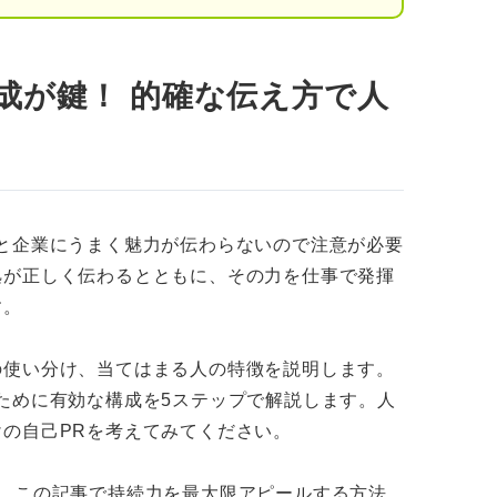
がありそうだから
成が鍵！ 的確な伝え方で人
5段階で作れる
いう結論
と企業にうまく魅力が伝わらないので注意が必要
したエピソード
拠が正しく伝わるとともに、その力を仕事で発揮
す。
や結果
の使い分け、当てはまる人の特徴を説明します。
ために有効な構成を5ステップで解説します。人
の自己PRを考えてみてください。
の自己PRで目を引く3つのコツ
伝える
、この記事で持続力を最大限アピールする方法