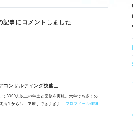
い換えて具体性を高める。
を乗り越える」人を評価する。
迷ったら、何をアピールしたいかで判断する。
の記事にコメントしました
え方
ない心」「向上心」を期待する。
ード→結果→仕事への活かし方」の5段階で構
し、仕事での再現性を伝える。
アコンサルティング技能士
、持続力の根拠と成果を明確に示そう。
事部として3000人以上の学生と面談を実施。大学でも多くの
プロフィール詳細
就活生からシニア層までさまざまなキャリア相談に携
用
した持続力と再現性をアピールする。