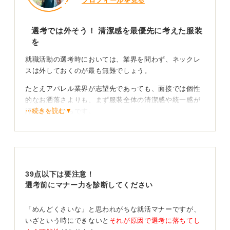
プロフィールを見る
選考では外そう！ 清潔感を最優先に考えた服装
を
就職活動の選考時においては、業界を問わず、ネックレ
スは外しておくのが最も無難でしょう。
たとえアパレル業界が志望先であっても、面接では個性
的なお洒落さよりも、まず服装全体の清潔感や統一感が
⋯続きを読む▼
評価されるからです。
もし何かの事情でどうしても身につける必要がある場合
は、ペンダントトップがついていない細いチェーンで、
シャツの内側に完全に隠れる長さのものに留めましょ
う。特に、ブランドロゴが大きく目立つアクセサリーは
39点以下は要注意！
避けてください。
選考前にマナー力を診断してください
個性はアクセサリー以外で表現！ 場に合わせた使い
分けが評価になる
「めんどくさいな」と思われがちな就活マナーですが、
いざという時にできないと
それが原因で選考に落ちてし