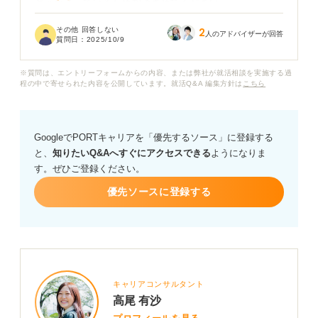
どうか迷っているため相談させてください。
その他 回答しない
2
アパレル業界志望なので、ある程度おしゃれに気を遣っ
人のアドバイザーが回答
質問日：
2025/10/9
ていることをアピールしたい気持ちもあるのですが、面
接官に与える印象が気になります。
※質問は、エントリーフォームからの内容、または弊社が就活相談を実施する過
程の中で寄せられた内容を公開しています。就活Q&A 編集方針は
こちら
スーツにネックレスはビジネスマナーとして問題ないの
でしょうか？ もしつけるとしても、どんなものが適切か
アドバイスをお願いいたします。
GoogleでPORTキャリアを「優先するソース」に登録する
と、
知りたいQ&Aへすぐにアクセスできる
ようになりま
す。ぜひご登録ください。
優先ソースに登録する
キャリアコンサルタント
高尾 有沙