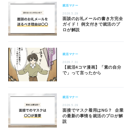
就活マナー
2026.5.29
面談のお礼メールの書き方完全
ガイド！ 例文付きで就活のプ
ロが解説
就活マナー
2026.7.31
【就活4コマ漫画】「素の自分
で」って言ったから
就活マナー
2026.5.29
面接でマスク着用はNG？ 企業
の最新の事情を就活のプロが解
説