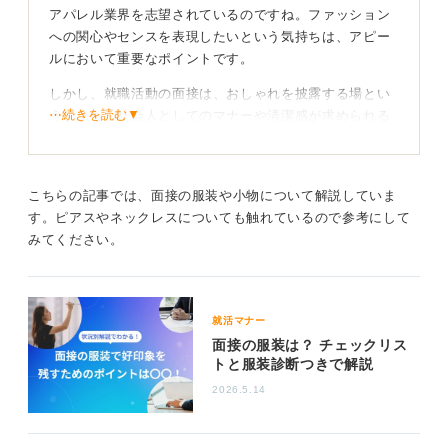
アパレル業界を志望されているのですね。ファッション
への関心やセンスを表現したいという気持ちは、アピー
ルにおいて重要なポイントです。
しかし、就職活動の面接は、おしゃれを披露する場とい
⋯続きを読む▼
うよりも、社会人としてのマナーや清潔感が求められる
場だと考える必要があります。
そのため、男性がスーツにネックレスを合わせるのは、
たとえアパレル業界であっても基本的には避けたほうが
こちらの記事では、面接の服装や小物について解説していま
無難でしょう。面接官はあなたの個性やセンスだけでな
す。ピアスやネックレスについても触れているので参考にして
く、ビジネスの場にふさわしい振る舞いができるかどう
みてください。
かも見ています。
リスクを冒してまで個性を主張するよりも、まずは誠実
な姿勢を見せることが重要です。
就活マナー
面接の服装は？ チェックリス
センスは入社後に発揮しよう！ まずは面接突破に集
トと服装診断つきで解説
中
2026.5.14
もしどうしても着用するのであれば、華美で目立つもの