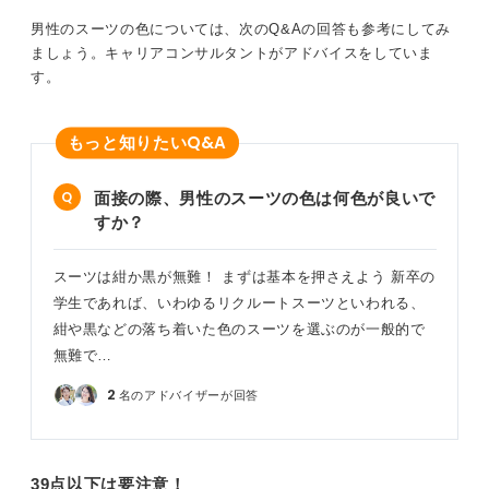
ではなく、シルバーやブラックのシンプルで小ぶりなデ
男性のスーツの色については、次のQ&Aの回答も参考にしてみ
ザインを選び、スーツの印象を邪魔しないようにしまし
ましょう。キャリアコンサルタントがアドバイスをしていま
ょう。
す。
ただし、最も良いのは、面接というフォーマルな場では
TPOを優先することです。
Q&A
もっと知りたい
自身のセンスは、内定後の懇親会や入社後に店舗へ立つ
ときなど、発揮できる場面が必ず来ます。まずは選考を
面接の際、男性のスーツの色は何色が良いで
突破することに集中し、アクセサリーの着用は控えるの
すか？
が賢明な判断といえるでしょう。
スーツは紺か黒が無難！ まずは基本を押さえよう 新卒の
0
学生であれば、いわゆるリクルートスーツといわれる、
紺や黒などの落ち着いた色のスーツを選ぶのが一般的で
無難で…
2
名のアドバイザーが回答
39点以下は要注意！