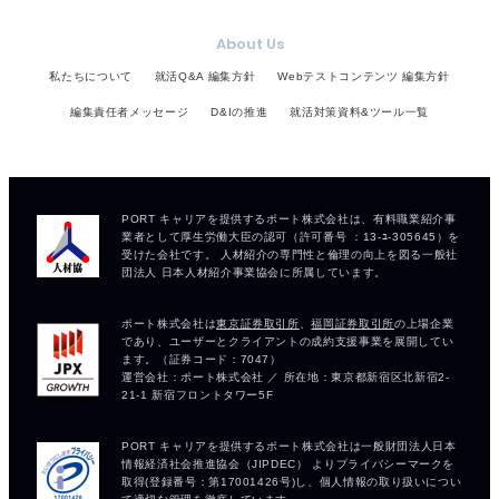
About Us
私たちについて
就活Q&A 編集方針
Webテストコンテンツ 編集方針
編集責任者メッセージ
D&Iの推進
就活対策資料&ツール一覧