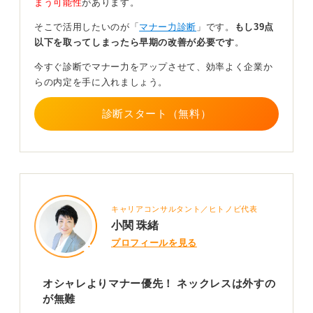
まう可能性
があります。
あなたらしさやセンスは、ネックレスのようなアクセサ
リーに頼らずとも、ネクタイやシャツの質感、手入れの
そこで活用したいのが「
マナー力診断
」です。
もし39点
行き届いた靴やベルト、ジャケットとのバランスといっ
以下を取ってしまったら早期の改善が必要です
。
た、よりビジネスシーンにふさわしい形で十分に表現で
きます。
今すぐ診断でマナー力をアップさせて、効率よく企業か
らの内定を手に入れましょう。
大切なのは、面接本番のようなフォーマルな場と、説明
会や懇親会といった少しカジュアルな場とで、服装をき
診断スタート（無料）
ちんと使い分けられる判断力です。
「TPOに合わせて身だしなみを整えられる」という社会
人としての基本姿勢を示すことが、何よりの自己PRにな
ります。
0
キャリアコンサルタント／ヒトノビ代表
小関 珠緒
プロフィールを見る
オシャレよりマナー優先！ ネックレスは外すの
が無難