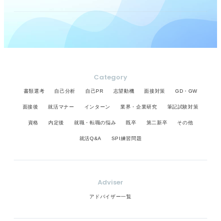
Category
書類選考
自己分析
自己PR
志望動機
面接対策
GD・GW
面接後
就活マナー
インターン
業界・企業研究
筆記試験対策
資格
内定後
就職・転職の悩み
既卒
第二新卒
その他
就活Q&A
SPI練習問題
Adviser
アドバイザー一覧