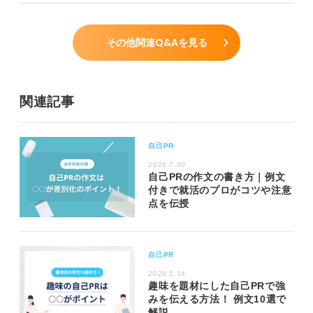
その他関連Q&Aを見る
関連記事
自己PR
2026.7.30
自己PRの作文の書き方｜例文
付きで就活のプロがコツや注意
点を伝授
自己PR
2026.5.14
趣味を題材にした自己PRで強
みを伝える方法！ 例文10選で
解説