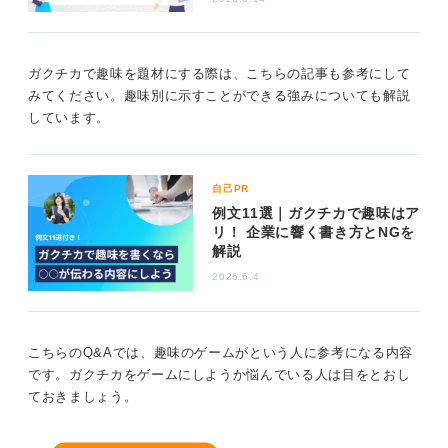
仕事への活かし方を示して強みとしての印象を残そ
う
ガクチカで趣味を題材にする際は、こちらの記事も参考にして
みてください。趣味別に示すことができる強みについても解説
多趣味は「飽きっぽさ」と誤解されることもあります
しています。
が、自己PRではそれを「知的好奇心の豊かさ」や「人間
関係の広がり」として語り、自分らしい具体的なエピソ
ードを交えて説明することで、十分に魅力的なアピール
になります。
自己PR
例文11選｜ガクチカで趣味はア
さらに注意すべきは、多趣味を強調し過ぎて仕事への意
リ！ 企業に響く書き方とNGを
欲や責任感がおろそかに見えないように、趣味を通じて
解説
得たスキルと仕事でどう貢献できるかを明確に伝えるこ
2026.6.4
とです。
仕事に直結する能力や行動力が企業に伝われば、自己PR
として非常に有効な内容になるでしょう。
こちらのQ&Aでは、趣味のゲームがという人に参考になる内容
です。ガクチカをゲームにしようか悩んでいる人は目をとおし
以上を踏まえて、多趣味の自己PRは単なる趣味の披露で
ておきましょう。
はなく、そこから得た幅広い能力や人間力を整理し、仕
事に活かせる形で表現することが大切です。