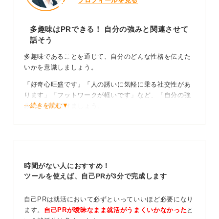
プロフィールを見る
多趣味はPRできる！ 自分の強みと関連させて
話そう
多趣味であることを通じて、自分のどんな性格を伝えた
いかを意識しましょう。
「好奇心旺盛です」「人の誘いに気軽に乗る社交性があ
ります」「フットワークが軽いです」など、「自分の強
⋯続きを読む▼
み」と結び付けましょう。
一つのことにとことん打ち込むオタク気質が強みになる
ように、「広く浅く、食わず嫌いせずに楽しむ」という
気質も、とても魅力的です。
時間がない人におすすめ！
弱みの提示も大事！ 具体的な話で適性を見てもらお
ツールを使えば、自己PRが3分で完成します
う
自己PRは就活において必ずといっていいほど必要になり
性格には表と裏の両面があります。「フットワークが軽
ます。
自己PRが曖昧なまま就活がうまくいかなかった
と
い反面、飽きっぽいところもあります」といったよう