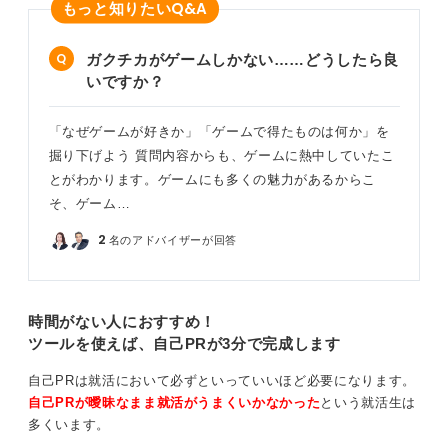
Q&A
もっと知りたい
これにより、企業に対して強い印象を残すことができま
す。
ガクチカがゲームしかない……どうしたら良
1
いですか？
「なぜゲームが好きか」「ゲームで得たものは何か」を
掘り下げよう 質問内容からも、ゲームに熱中していたこ
とがわかります。ゲームにも多くの魅力があるからこ
そ、ゲーム…
2
名のアドバイザーが回答
時間がない人におすすめ！
ツールを使えば、自己PRが3分で完成します
自己PRは就活において必ずといっていいほど必要になります。
自己PRが曖昧なまま就活がうまくいかなかった
という就活生は
多くいます。