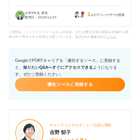
色々なことに興味を持って取り組んできました。
大学3年生 男性
2
しかし、面接で「趣味はなんですか？」と聞かれても、
人のアドバイザーが回答
質問日：
2025/11/27
「多趣味です」と答えるだけでは、ただ飽きっぽい人だ
と思われてしまうのではないかと不安です。
※質問は、エントリーフォームからの内容、または弊社が就活相談を実施する過
程の中で寄せられた内容を公開しています。就活Q&A 編集方針は
こちら
面接官に良い印象を与え、多趣味であることを自分の強
みとしてアピールするにはどうすれば良いでしょうか？
GoogleでPORTキャリアを「優先するソース」に登録する
具体的なアピール方法や、エピソードの伝え方について
と、
知りたいQ&Aへすぐにアクセスできる
ようになりま
アドバイスをお願いいたします。
す。ぜひご登録ください。
優先ソースに登録する
キャリアコンサルタント／公認心理師
吉野 郁子