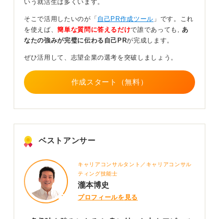
いう就活生は多くいます。
に、正直に伝えることで、採用側も適性を見極めやすく
なります。
そこで活用したいのが「
自己PR作成ツール
」です。これ
を使えば、
簡単な質問に答えるだけ
で誰であっても,
あ
結果として、「向いている仕事には受かり、向いていな
なたの強みが完璧に伝わる自己PR
が完成します。
い仕事には落ちる」という自然な流れになるのです。
ぜひ活用して、志望企業の選考を突破しましょう。
また、具体的なエピソードがあると説得力が増します。
「今一番時間を使っている趣味は」「一番長く続けてい
ることは」など、的を絞って話せるようににも、あらか
作成スタート（無料）
じめ整理しておきましょう。
「いろいろ、たくさん、幅広く」といった言葉では、印
象がぼんやりしてしまいます。あなたらしい体験や思い
を添えて、丁寧に伝えてみてください。
ベストアンサー
0
キャリアコンサルタント／キャリアコンサル
ティング技能士
瀧本博史
プロフィールを見る