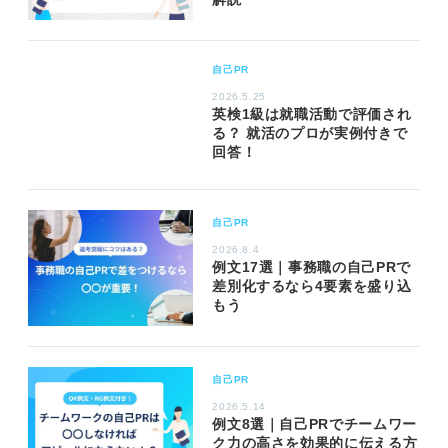
自己PR
2026.5.25
英検1級は就職活動で評価され
る？ 就活のプロが実例付きで
回答！
自己PR
2026.8.4
例文17選｜事務職の自己PRで
差別化するなら4要素を盛り込
もう
自己PR
2026.5.14
例文8選｜自己PRでチームワー
ク力の高さを効果的に伝える方