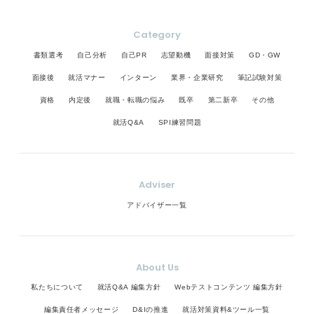
Category
書類選考
自己分析
自己PR
志望動機
面接対策
GD・GW
面接後
就活マナー
インターン
業界・企業研究
筆記試験対策
資格
内定後
就職・転職の悩み
既卒
第二新卒
その他
就活Q&A
SPI練習問題
Adviser
アドバイザー一覧
About Us
私たちについて
就活Q&A 編集方針
Webテストコンテンツ 編集方針
編集責任者メッセージ
D&Iの推進
就活対策資料&ツール一覧