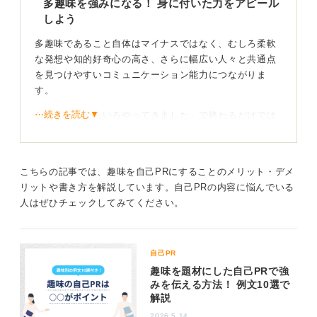
多趣味を強みになる！ 身に付いた力をアピール
しよう
多趣味であること自体はマイナスではなく、むしろ柔軟
な発想や知的好奇心の高さ、さらに幅広い人々と共通点
を見つけやすいコミュニケーション能力につながりま
す。
⋯続きを読む▼
しかし、「いろいろやってきました」で終わるだけでは
浅い印象になりやすいため、自己PRでは多趣味だからこ
そ獲得できた力に焦点を当てることが大切です。
たとえば、映画や読書を通じて培った「多角的に物事を
こちらの記事では、趣味を自己PRにすることのメリット・デメ
捉える視点」や、スポーツ観戦や音楽の場で磨いた「共
リットや書き方を解説しています。自己PRの内容に悩んでいる
感力や場を盛り上げる力」など、仕事に活かせる具体的
人はぜひチェックしてみてください。
な能力に結び付けると説得力が増します。
また、一つひとつの趣味を単に列挙するのではなく、
自己PR
「興味を持ったことにすぐ挑戦し、そこから学びを得る
趣味を題材にした自己PRで強
行動力」や「多様な人と会話のきっかけをつくれるコミ
みを伝える方法！ 例文10選で
ュニケーション力」といった抽象的な強みとして昇華さ
解説
せることも重要です。
2026.5.14