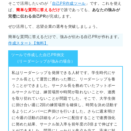
そこで活用したいのが「
自己PR作成ツール
」です。これを使え
ば、
簡単な質問に答えるだけ
で誰であっても、
あなたの強みが
完璧に伝わる自己PR
が完成します。
ぜひ活用して、志望企業の選考を突破しましょう。
簡単な質問に答えるだけで、強みが伝わる自己PRが作れます。
作成スタート【無料】
ツールで作成した自己PR例文
（リーダーシップが強みの場合）
私はリーダーシップを発揮できる人材です。学生時代にサ
ークル長として運営に携わった際に、リーダーシップを養
うことができました。サークル長を務めていたフットボー
ルサークルでは、練習場所や時間が取れないことや、連携
を取り切れていないことが問題でした。そこで、大学生側
に掛け合い週に2回の練習場所を確保し、時間を決め活動す
るようにメンバーに声掛けを行いました。さらに週末明け
に今週の活動の詳細をメンバーに配信することで連携強化
に努めた結果、サークル加入率を前年度の3倍まで伸ばすこ
とができました。問題にしっかりと焦点を当て、迅速に対