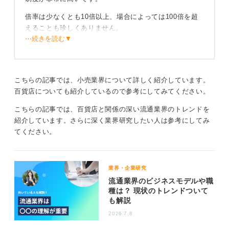
倍率は少なくとも10倍以上、場合によっては100倍を超
えることも珍しくありません。
⋯続きを読む▼
学歴フィルターも存在する！ 中途入社も検討しよう
残念ながら学歴による絞り込みが存在するのも事実で
こちらの記事では、小売業界について詳しく紹介しています。
す。
百貨店についても紹介しているので参考にしてみてください。
もし学歴に不安がある場合は、新卒に固執せず、一度ほ
こちらの記事では、百貨店と関係の深い流通業界のトレンドを
かの企業で実績を積んでから中途採用でチャレンジする
紹介しています。さらに深く業界研究したい人は参考にしてみ
という道も考えられます。
てください。
どのようなルートで最終的な目標を達成していくかを考
えていっても良いのかなとは思います。
業界・企業研究
0
流通業界のビジネスモデルや職
種は？ 現状のトレンドついて
も解説
2026.7.8