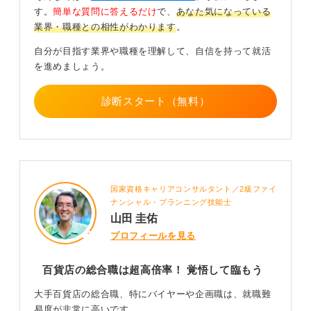
働くことになります。
す。
簡単な質問に答えるだけ
で、
あなた気になっている
業界・職種との相性がわかります
。
特に、少し高価格帯のレストランやアパレルなどの店舗
で働くことで、百貨店で求められる高いレベルの接客ス
自分が目指す業界や職種を理解して、自信を持って就活
キルを身に付けることができます。
を進めましょう。
0
診断スタート（無料）
国家資格キャリアコンサルタント／2級ファイ
ナンシャル・プランニング技能士
山田 圭佑
プロフィールを見る
百貨店の総合職は超高倍率！ 覚悟して臨もう
大手百貨店の総合職、特にバイヤーや企画職は、就職難
易度が非常に高いです。