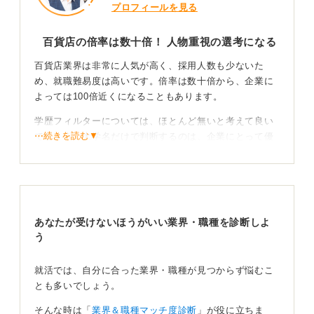
プロフィールを見る
百貨店の倍率は数十倍！ 人物重視の選考になる
百貨店業界は非常に人気が高く、採用人数も少ないた
め、就職難易度は高いです。倍率は数十倍から、企業に
よっては100倍近くになることもあります。
学歴フィルターについては、ほとんど無いと考えて良い
⋯続きを読む▼
でしょう。大学名だけで判断するのは、企業にとって優
秀な人材を見逃すリスクが大きいため、人物重視の選考
がおこなわれています。
アルバイト経験がおすすめ！ リアルな接客を知ろう
あなたが受けないほうがいい業界・職種を診断しよ
百貨店への就職を目指すなら、百貨店内のテナントでア
う
ルバイトをしてみることを強くおすすめします。そうす
ることで、百貨店で働くとはどういうことか肌で感じる
就活では、自分に合った業界・職種が見つからず悩むこ
ことができ、百貨店の裏側を知ることも可能です。
とも多いでしょう。
さらに、そのアルバイト経験そのものが、選考で有利に
そんな時は「
業界＆職種マッチ度診断
」が役に立ちま