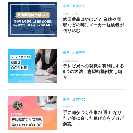
業界・企業研究
2026.7.29
武田薬品はやばい？ 業績や買
収などの噂にメーカー経験者が
切り込む
業界・企業研究
2026.5.14
テレビ局への就職を有利にする
6つの方法｜志望動機例文も紹
介
業界・企業研究
2026.5.14
手に職がつく仕事76選！ なり
たい姿に合った選び方をプロが
解説