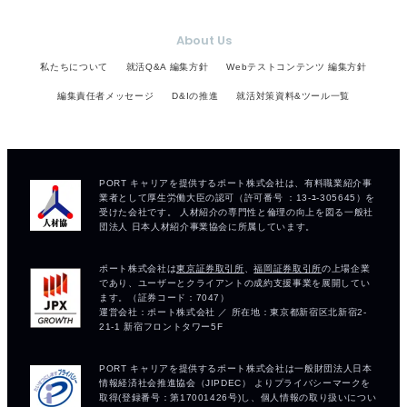
About Us
私たちについて
就活Q&A 編集方針
Webテストコンテンツ 編集方針
編集責任者メッセージ
D&Iの推進
就活対策資料&ツール一覧