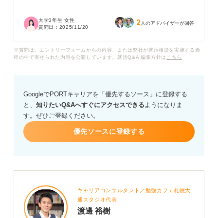
高いという話を聞きました。実際、就職の難易度はどの
くらいなのでしょうか？ 人気な業界だと思うので、学歴
大学3年生 女性
2
フィルターなどがあるのかも気になります。
人のアドバイザーが回答
質問日：
2025/11/20
※質問は、エントリーフォームからの内容、または弊社が就活相談を実施する過
程の中で寄せられた内容を公開しています。就活Q&A 編集方針は
こちら
GoogleでPORTキャリアを「優先するソース」に登録する
と、
知りたいQ&Aへすぐにアクセスできる
ようになりま
す。ぜひご登録ください。
優先ソースに登録する
キャリアコンサルタント／勉強カフェ札幌大
通スタジオ代表
渡邊 裕樹