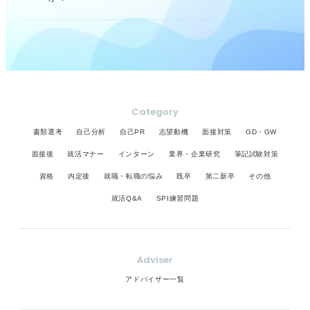
Category
書類選考
自己分析
自己PR
志望動機
面接対策
GD・GW
面接後
就活マナー
インターン
業界・企業研究
筆記試験対策
資格
内定後
就職・転職の悩み
既卒
第二新卒
その他
就活Q&A
SPI練習問題
Adviser
アドバイザー一覧