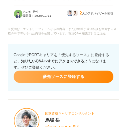
系の大学に進学しないといけないのでしょうか？ それと
も普通の文系大学からでも就職できるのか教えていただ
その他 男性
2
きたいです。
人のアドバイザーが回答
質問日：
2025/11/11
もしおすすめの大学があれば、それも知りたいです。
※質問は、エントリーフォームからの内容、または弊社が就活相談を実施する過
程の中で寄せられた内容を公開しています。就活Q&A 編集方針は
こちら
GoogleでPORTキャリアを「優先するソース」に登録する
と、
知りたいQ&Aへすぐにアクセスできる
ようになりま
す。ぜひご登録ください。
優先ソースに登録する
国家資格キャリアコンサルタント
馬場 岳