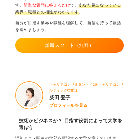
力が直接的に求められます。
す。
簡単な質問に答えるだけ
で、
あなた気になっている
業界・職種との相性がわかります
。
その場合はアニメーション学科や映像学科がある美術系
の大学を目指し、専門的な教育を受けることをおすすめ
自分が目指す業界や職種を理解して、自信を持って就活
します。
を進めましょう。
0
診断スタート（無料）
キャリアコンサルタント／2級キャリアコンサ
ルティング技能士
柴田 登子
プロフィールを見る
技術かビジネスか？ 目指す役割によって大学を
選ぼう
近年アニメ関連の学部を新設する大学が増えています