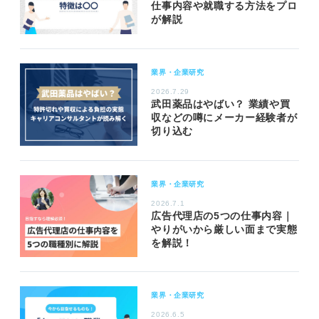
仕事内容や就職する方法をプロ
が解説
業界・企業研究
2026.7.29
武田薬品はやばい？ 業績や買
収などの噂にメーカー経験者が
切り込む
業界・企業研究
2026.7.1
広告代理店の5つの仕事内容｜
やりがいから厳しい面まで実態
を解説！
業界・企業研究
2026.6.5