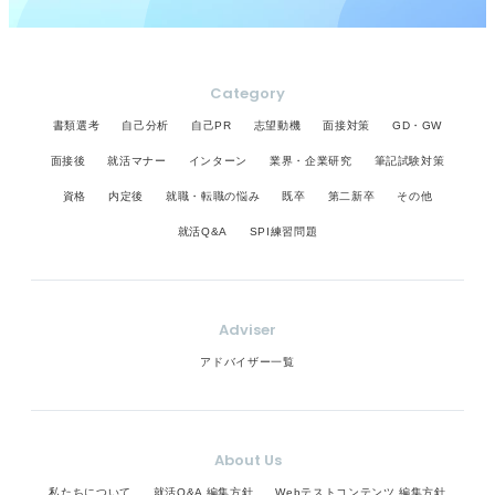
Category
書類選考
自己分析
自己PR
志望動機
面接対策
GD・GW
面接後
就活マナー
インターン
業界・企業研究
筆記試験対策
資格
内定後
就職・転職の悩み
既卒
第二新卒
その他
就活Q&A
SPI練習問題
Adviser
アドバイザー一覧
About Us
私たちについて
就活Q&A 編集方針
Webテストコンテンツ 編集方針