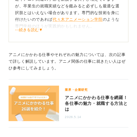
が、卒業生の就職実績などを鑑みると必ずしも最適な選
択肢とはいえない場合があります。専門的な技術を身に
付けたいのであれば
代々木アニメーション学院
のような
専門学校のほうが実践的かもしれません。
⋯続きを読む▼
一方でプロデューサーなど制作側の仕事を目指すのであ
れば、芸術系の大学である必要は必ずしもありません。
アニメにかかわる仕事やそれぞれの魅力については、次の記事
制作を支える経営視点も業界には不可欠となる
で詳しく解説しています。アニメ関係の仕事に就きたい人はぜ
ひ参考にしてみましょう。
たとえばスタジオジブリの社長は元銀行員です。これは
アニメ制作には莫大な資金調達と長期的な資金管理が不
可欠であることを示唆しています。
業界・企業研究
構想から完成まで何年もかかり、利益回収が先になるビ
アニメにかかわる仕事を網羅！
各仕事の魅力・就職する方法と
ジネスだからです。
は
ビジネスや経営の知識を学べる大学も、有力な選択肢と
2026.5.14
なりえます。伝統と実績でいえば
日本大学芸術学部
など
も有名です。