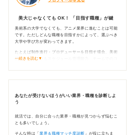
プロフィールを見る
美大じゃなくても OK！ 「目指す職種」が鍵
美術系の大学でなくても、アニメ業界に進むことは可能
です。ただしどんな職種を目指すかによって、選ぶべき
大学や学び方が変わってきます。
たとえば制作進行・プロデューサーを目指す場合、美術
⋯続きを読む▼
的なスキルよりもスケジュール管理能力、チームでのコ
ミュニケーション能力、企画力などが重視されます。
そのため文系の大学（映像・メディア系、広告系、経営
学部など）に進みながら、制作現場でのアルバイトやイ
ンターンシップに挑戦するのが現実的で良い道だと思い
あなたが受けないほうがいい業界・職種を診断しよ
ます。
う
職種に合わせ大学と「学び方」を選ぼう
就活では、自分に合った業界・職種が見つからず悩むこ
とも多いでしょう。
一方でアニメーター・背景美術などクリエイティブ職を
目指す場合、こちらは絵を描く技術やソフトを使う技術
そんな時は「
業界＆職種マッチ度診断
」が役に立ちま