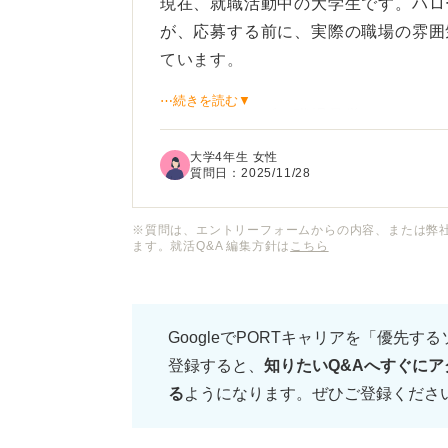
現在、就職活動中の大学生です。ハロ
が、応募する前に、実際の職場の雰囲
ています。
⋯続きを読む▼
ただ、応募せずに職場見学だけしたい
やハローワークに失礼ではないかと不
大学4年生 女性
質問日：
2025/11/28
ハローワークで職場見学だけをお願い
業側はそのような希望をどのように受
※質問は、エントリーフォームからの内容、または弊
ます。就活Q&A 編集方針は
こちら
方についても知りたいです。
GoogleでPORTキャリアを「優先す
登録すると、
知りたいQ&Aへすぐにア
る
ようになります。ぜひご登録くださ