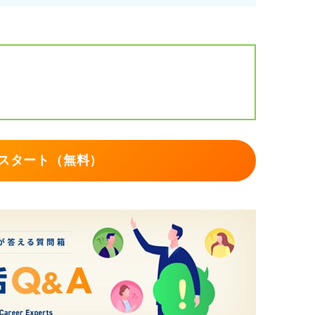
モを取る
送る
次アクション」の順で整理し、志望理由や逆
職者・ハローワークの三者にとって負担では
ますよ。
スタート（無料）