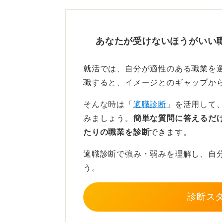
基本的な礼儀に加えて、事前
ただし、見学の際には礼儀を尽くす
あなたが受けないほうがいい
てもらったことへの感謝の気持ちを
準じた身だしなみを整えることは当
就活では、自分が適性のある職業を
また、準備として、質問したいこと
職すると、イメージとのギャップか
かじめまとめておく姿勢が礼儀とな
そんな時は「
適職診断
」を活用して
し、相手に質問するつもりで臨むと
みましょう。
簡単な質問に答えるだ
見学終了後には、お礼のメールを送
たりの職業を診断
できます。
適職診断で強み・弱みを理解し、自
0
う。
診断ス