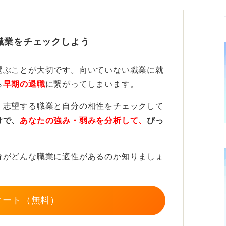
に質問を用意しよう
ことが非常に重要です。わざわざ時間を割い
職業をチェックしよう
表し、訪問時間を厳守すること、就職活動に
然です。
選ぶことが大切です。向いていない職業に就
や確認したいポイント、見るべきことをあら
ら
早期の退職
に繋がってしまいます。
ります。ご自身の希望や気になる点を整理
、志望する職業と自分の相性をチェックして
良いです。
けで、
あなたの強み・弱みを分析して、
ぴっ
ることもおすすめです。
分がどんな職業に適性があるのか知りましょ
タート（無料）