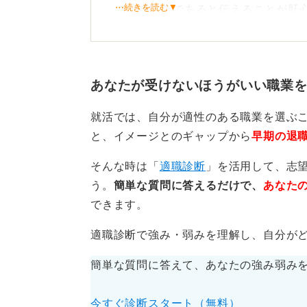
⋯続きを読む▼
マッチ防止であると伝えることが肝
もし、応募前提かを問われたら「見
します」と明言しましょう。
あなたが受けないほうがいい職業
感謝の気持ちを行動で示し、
就活では、自分が適性のある職業を選ぶ
見学は以下のように進めるのがおす
と、イメージとのギャップから
早期の退
①ハローワークの担当者に依頼して
そんな時は「
適職診断
」を活用して、志
どの企業側の受入条件を事前に確認
う。
簡単な質問に答えるだけで、
あなた
できます。
②「一日の業務の流れ」「安全管理
たい観点を明らかにする
適職診断で強み・弱みを理解し、自分が
③自己紹介・関心職種・学びたい観点
簡単な質問に答えて、あなたの強み弱み
④服装はオフィスカジュアルとし、
今すぐ診断スタート（無料）