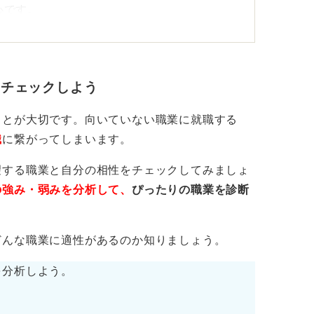
心です。
学の学びを踏まえ、応募可否を速やかに回答
をチェックしよう
全員にとって良い職場見学にしよう
ことが大切です。向いていない職業に就職する
すめです。
職
に繋がってしまいます。
、「所要時間」「見学範囲」「写真可否」な
望する職業と自分の相性をチェックしてみましょ
する
の強み・弱みを分析して、
ぴったりの職業を診断
」「評価制度」「残業実態」など、当日学び
どんな職業に適性があるのか知りましょう。
をA41枚程度で事前に共有する
を分析しよう。
遅刻・無断欠席をしないように注意する