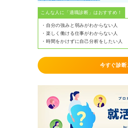
⑤当日は質問を10個ほど用意し、メ
こんな人に「適職診断」はおすすめ！
⑥終了後1営業日以内に感謝メールを
・自分の強みと弱みがわからない人
見学後は学びを「事実」「解釈」「
・楽しく働ける仕事がわからない人
質問にも転用しましょう。
・時間をかけずに自己分析をしたい人
礼節と準備さえ整えれば、企業・求
ない「良い選考導線の設計」になり
今すぐ診断
0