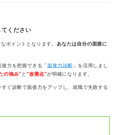
てはテープ型とメイク型の2択が実用的で
プを穴より少し大きく丸く切り、耳を乾かし
してください
きなポイントとなります。
あなたは自分の面接に
。透明タイプや絆創膏は光・厚みで目立ちや
面接力を把握できる「
面接力診断
」を活用しまし
量のリキッドコンシーラー→フェイスパウダ
たの強み”
と
“改善点”
が明確になります。
今すぐ診断で面接力をアップし、就職で失敗する
のでなるべく避けましょう。
りすぎない」のも大事
オフしておく（剥がれたりよれたりしやすく