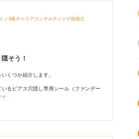
ト／2級キャリアコンサルティング技能士
く隠そう！
をいくつか紹介します。
ているピアス穴隠し専用シール（ファンデー
です。
ECサイト（インターネット通販）やドラッ
。
の代替案としては、ハイドロコロイド素材の