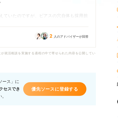
。
えていたのですが、ピアスの穴自体も採用担
か？
2
人のアドバイザーが回答
を適切に隠す方法があれば具体的に教えてい
のはやりすぎでしょうか？ 何か良い対策が
社が就活相談を実施する過程の中で寄せられた内容を公開してい
るソース」に
優先ソースに登録する
クセスでき
い。