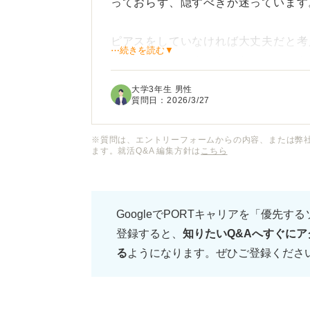
っておらず、隠すべきか迷っています
ピアスをしていなければ大丈夫だと考
⋯続きを読む▼
当者はチェックするものなのでしょう
大学3年生 男性
面接やインターンシップで、ピアス穴
質問日：
2026/3/27
ただきたいです。肌色のテープを使う
あればアドバイスをお願いします。
※質問は、エントリーフォームからの内容、または弊
ます。就活Q&A 編集方針は
こちら
GoogleでPORTキャリアを「優先す
登録すると、
知りたいQ&Aへすぐにア
る
ようになります。ぜひご登録くださ