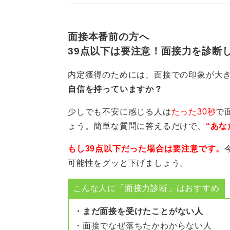
就活で使えるピアス穴の隠し方とし
す。
面接本番前の方へ
テープ型は薄手・マットな肌色テー
39点以下は要注意！面接力を診断
てから貼ります。
内定獲得のためには、面接での印象が大
境目はパウダーでぼかすと自然です
自信を持っていますか？
すいので避けるのが無難です。
少しでも不安に感じる人は
たった30秒
で
メイク型は無色プライマー→ごく少
ょう。簡単な質問に答えるだけで、
“あな
ーの順で薄く・点でカバーします。
もし39点以下だった場合は要注意です。
厚塗りは割れやテカりの原因になる
可能性をグッと下げましょう。
共通のコツ3点を厳守！ 「触
こんな人に「面接力診断」はおすすめ
共通するコツは以下の3点です。
・まだ面接を受けたことがない人
・面接でなぜ落ちたかわからない人
①貼る／塗る前に皮脂と水分を完全