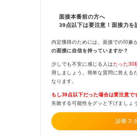
絆創膏（キズパワーパッドなどの製
これらは半透明で肌なじみが非常に
面接本番前の方へ
39点以下は要注意！面接力を
して貼ることで、自然にカバーする
配慮が好印象につながる！ T
内定獲得のためには、面接での印象
の面接に自信を持っていますか？
また懸念の肌色のテープや絆創膏を
少しでも不安に感じる人は
たった30
ん。
用しましょう。簡単な質問に答える
むしろ面接というTPOをわきまえ「
なります。
う」と配慮している証拠として、好
もし39点以下だった場合は要注意で
安心してください。
失敗する可能性をグッと下げましょ
0
診断ス