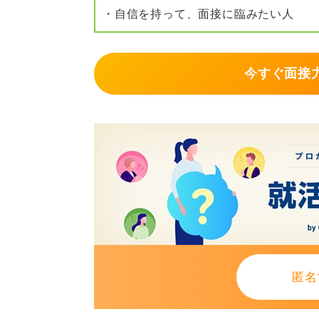
・自信を持って、面接に臨みたい人
なります）
②仕上がりはマット（ツヤは避ける
今すぐ面接力
③予備を持ち歩く（テープを持って
面接直前に控え室で1回だけチェッ
ないことで崩れにくくなります。
基本は清潔感が出ていれば十分です
う。
0
匿名