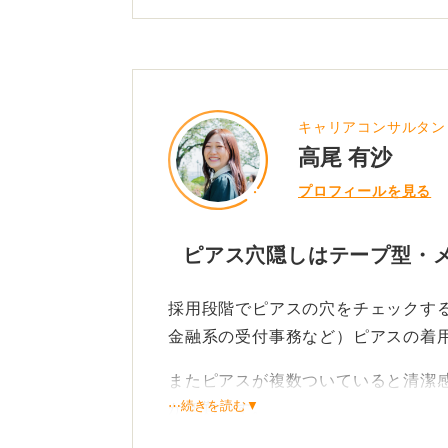
キャリアコンサルタン
高尾 有沙
プロフィールを見る
ピアス穴隠しはテープ型・
採用段階でピアスの穴をチェックす
金融系の受付事務など）ピアスの着
またピアスが複数ついていると清潔
⋯続きを読む▼
が無難です。