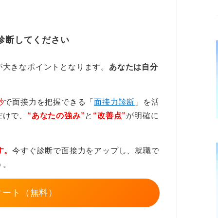
品）も有効です。
よいため耳たぶの形に合わせて小さくカット
診断してください
ことができます。
POを意識して身だしなみを整えよう
が大きなポイントとなります。
あなたは自分
貼ることについても、まったく問題ありませ
秒
で面接力を把握できる「
面接力診断
」を活
だけで、
“あなたの強み”
と
“改善点”
が明確に
ビジネスの場にふさわしい身だしなみをしよ
意的に受け止められることもありますので、
す。
今すぐ診断で面接力をアップし、就職で
う。
タート（無料）