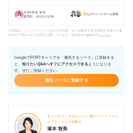
せっかく興味のある仕事に就けても、契約更新されない
リスクなども考えるとこのままチャレンジして良いのか
大学4年生 女性
2
不安を覚えます。
人のアドバイザーが回答
質問日：
2025/11/28
色んな意見を見聞きして、契約社員になることはリスキ
※質問は、エントリーフォームからの内容、または弊社が就活相談を実施する過
ーなことなのかと思い始めてきました。契約社員のデメ
程の中で寄せられた内容を公開しています。就活Q&A 編集方針は
こちら
リットや、契約社員で働くことを選ぶ際の注意点につい
て教えてください。
GoogleでPORTキャリアを「優先するソース」に登録する
と、
知りたいQ&Aへすぐにアクセスできる
ようになりま
す。ぜひご登録ください。
優先ソースに登録する
キャリアコンサルタント／2級ファイナンシャ
ルプランニング技能士
塚本 智美