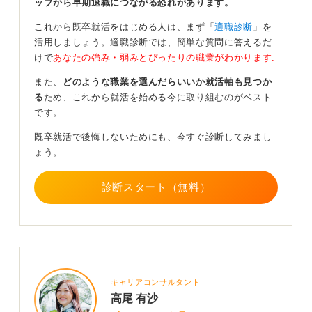
ップから早期退職につながる恐れがあります。
る企業もあります。
これから既卒就活をはじめる人は、まず「
適職診断
」を
ここは会社ごとの契約内容次第ですので、「契約社員＝
活用しましょう。適職診断では、簡単な質問に答えるだ
待遇が悪い」と決めつけず、中身を確認することが重要
けで
あなたの強み・弱みとぴったりの職業がわかります.
です。
また、
どのような職業を選んだらいいか就活軸も見つか
さらに、あえて契約社員からスタートするメリットもあ
る
ため、これから就活を始める今に取り組むのがベスト
ります。数年契約で入社し、会社の雰囲気や仕事が自分
です。
に合うかを見極める「お試し期間」として活用し、その
後に正社員になるというルートです。
既卒就活で後悔しないためにも、今すぐ診断してみまし
ょう。
ただし、これを目指すなら「過去に契約社員から正社員
になった実績があるか」を必ず確認してください。
診断スタート（無料）
また、音楽や舞台など、夢を叶えるためにあえて時間の
融通が利く契約社員を選ぶ人もいます。その場合は、
「何年やるか」「何歳までか」と自分で期限を決めて取
り組むことが大切です。
1
キャリアコンサルタント
高尾 有沙