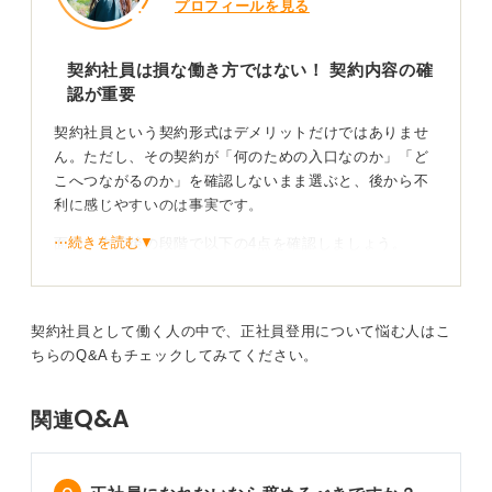
プロフィールを見る
契約社員は損な働き方ではない！ 契約内容の確
認が重要
契約社員という契約形式はデメリットだけではありませ
ん。ただし、その契約が「何のための入口なのか」「ど
こへつながるのか」を確認しないまま選ぶと、後から不
利に感じやすいのは事実です。
⋯続きを読む▼
面接・内定後の段階で以下の4点を確認しましょう。
①契約の目的と位置づけ：繁忙期の人員補填か登用前提
の見極め期間か
②更新条件と上限：何か月更新で、最大何回までか。更
契約社員として働く人の中で、正社員登用について悩む人はこ
新判断の評価基準は何か
ちらのQ&Aもチェックしてみてください。
③正社員登用の実績：直近1〜2年の人数・割合・最短最
長期間・受験タイミングと要件
Q&A
関連
④処遇：社会保険・残業代・交通費・賞与・昇給・退職
金・有休の運用、就業時間・在宅可否・副業可否