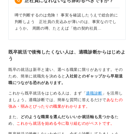
正社員になれないなら辞めるべきですか？
目的や待遇アップの条件があいまいな場合はリスク
が高い
噂で判断するのは危険！ 事実を確認したうえで総合的に
判断しよう 正社員の見込みが薄いのは、事実なのでし
この4つがはっきり言語化されている会社は、契約社員で
ょうか。 周囲の噂、たとえば「他の契約社員…
も納得感を持って働きやすい傾向があります。特に、正
社員登用の実績がしっかりあると安心材料になります。
一方で、目的が曖昧・更新も登用も「ケースバイケー
既卒就活で後悔したくない人は、適職診断からはじめよ
ス」で中身が出てこない場合、実質的に固定費の調整弁
う
として使われるリスクが高いと考え、避けることを検討
しても良いでしょう。
既卒の就活は新卒と違い、選べる職業に限りがあります。その
ため、簡単に就職先を決めると
入社前とのギャップから早期退
1
職につながる恐れがあります。
これから既卒就活をはじめる人は、まず「
適職診断
」を活用し
ましょう。適職診断では、簡単な質問に答えるだけで
あなたの
強み・弱みとぴったりの職業がわかります。
また、
どのような職業を選んだらいいか就活軸も見つかる
た
め、
これから就活を始める今に取り組むのがベストです。
既卒就活で後悔しないためにも、今すぐ診断してみましょう。