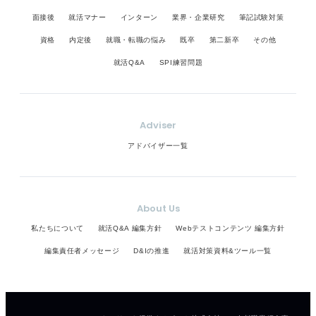
面接後
就活マナー
インターン
業界・企業研究
筆記試験対策
資格
内定後
就職・転職の悩み
既卒
第二新卒
その他
就活Q&A
SPI練習問題
Adviser
アドバイザー一覧
About Us
私たちについて
就活Q&A 編集方針
Webテストコンテンツ 編集方針
編集責任者メッセージ
D&Iの推進
就活対策資料&ツール一覧