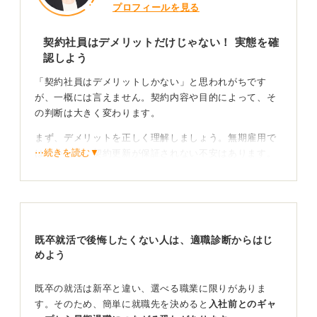
プロフィールを見る
契約社員はデメリットだけじゃない！ 実態を確
認しよう
「契約社員はデメリットしかない」と思われがちです
が、一概には言えません。契約内容や目的によって、そ
の判断は大きく変わります。
まず、デメリットを正しく理解しましょう。無期雇用で
⋯続きを読む▼
はないため、契約更新が保証されない不安はあります。
実際、コロナ禍のような有事の際には、パート・アルバ
イトほどではないにせよ、正社員よりも先に雇用調整の
対象になるリスクがあることは否定できません。
既卒就活で後悔したくない人は、適職診断からはじ
「お試し期間」や「夢を追う」ために契約社員を選
めよう
ぶメリットも
既卒の就活は新卒と違い、選べる職業に限りがありま
一方で、待遇面では「正社員とまったく一緒で、違いは
す。そのため、簡単に就職先を決めると
入社前とのギャ
有期か無期かだけ」という企業もあれば、明確に差があ