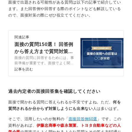
企業側もそれによって採用を決めたり、配属を決めたり
面接で出題される可能性がある質問は以下の記事で紹介してい
することは考えにくいです。したがってこれは自分のこ
ます。また回答例や回答する際のポイントなども解説している
とをアピールする良い機会だととらえ、診断結果を自己
ので、面接対策の際にぜひ役立ててください。
分析にどう活かしたかを説明できるように準備しておき
ましょう。
関連記事
結果より「どう活かすか」を自分の言葉で伝えよ
面接の質問150選！ 回答例
う！
から答え方まで質問対策を
面接の質問に回答するためには、事
完全網羅
これらの性格診断は科学的根拠や論理に基づいているわ
前準備が重要です。面接でよく聞か
けではなく、あくまで自分の性格傾向を知るための「占
れる質問と回答例に加えて、質問に
記事を読む
答えられない時の対処法についても
い」のようなものだととらえてください。大切なのは診
キャリアコンサルタントが解説しま
断結果のタイプが何であったかよりも、その結果を受け
す。伝え方を意識して、面接の質問
て自分をどう分析したかです。
対策をしましょう。
過去内定者の面接回答集を確認してください
「自分にはこういう強みがあるから仕事でこのように活
面接で聞かれる質問に答えられるか不安ですよね。ただ、
何を
かしたい」「チームのなかではこういう貢献ができる」
質問されるか分からず対策しようにも出来ない
人は多いはず。
といったように自己理解を深めたうえで、それをどう仕
事につなげていくかを具体的に答えられるとよいでしょ
そこで、活用したいのが無料の「
面接回答例60選
」です。この
う。
資料があれば、
伊藤忠商事や森永製菓、トヨタ自動車などの人
気企業
の面接でもよく聞かれるような質問とその答え方60通り