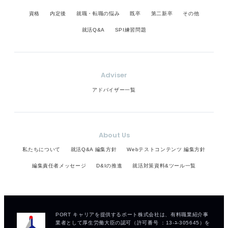
資格
内定後
就職・転職の悩み
既卒
第二新卒
その他
就活Q&A
SPI練習問題
Adviser
アドバイザー一覧
About Us
私たちについて
就活Q&A 編集方針
Webテストコンテンツ 編集方針
編集責任者メッセージ
D&Iの推進
就活対策資料&ツール一覧