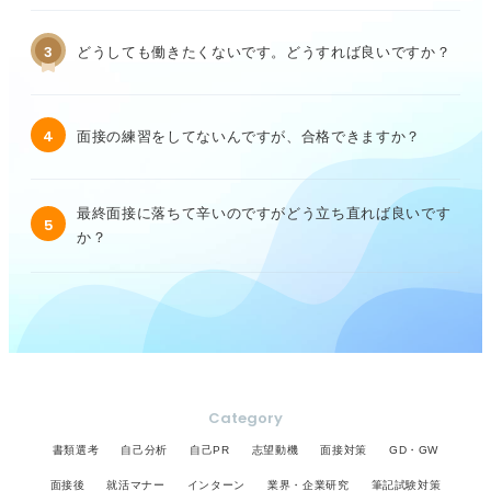
3
どうしても働きたくないです。どうすれば良いですか？
4
面接の練習をしてないんですが、合格できますか？
最終面接に落ちて辛いのですがどう立ち直れば良いです
5
か？
Category
書類選考
自己分析
自己PR
志望動機
面接対策
GD・GW
面接後
就活マナー
インターン
業界・企業研究
筆記試験対策