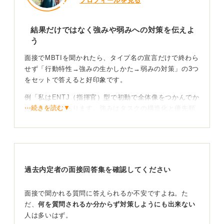
プロフィールを見る
結果だけではなく強みや弱みへの対策を伝えよ
う
面接でMBTIを聞かれたら、タイプ名の宣言だけで終わら
せず「行動特性→強みの生かしかた→弱みの対策」の3つ
をセットで答えると好印象です。
例「私はENTJ（指揮官）型で初動で全体像をつかんでか
⋯続きを読む▼
ら動く傾向があります。強みはタスクの構造化と優先順
位付けで、チームでは進行管理役が得意です。一方で完
璧主義に寄りがちなので、初稿を早めに共有しFBをもら
う運用で改善しています。」
このように自分の強み／弱みを伝え、仕事の再現場面や
過去内定者の面接回答集を確認してください
改善の方法に落とし込みましょう。
MBTI自体は性格把握の一ツールに過ぎないので、最後に
面接で聞かれる質問に答えられるか不安ですよね。た
「指標は参考程度で、状況に応じて行動を切り替えてい
だ、
何を質問されるか分からず対策しようにも出来ない
ます」と添えると柔軟性が伝わります。
人は多いはず。