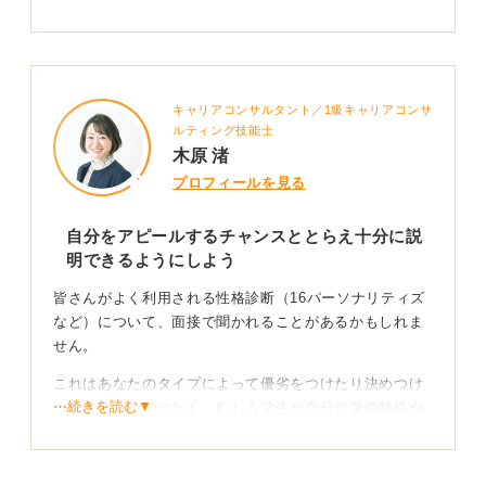
キャリアコンサルタント／1級キャリアコンサ
ルティング技能士
木原 渚
プロフィールを見る
自分をアピールするチャンスととらえ十分に説
明できるようにしよう
皆さんがよく利用される性格診断（16パーソナリティズ
など）について、面接で聞かれることがあるかもしれま
せん。
これはあなたのタイプによって優劣をつけたり決めつけ
⋯続きを読む▼
たりするためではなく、むしろ学生が自分自身の特性や
強み・弱みをどれくらい自己理解できているかを知るた
めの質問である可能性が高いです。