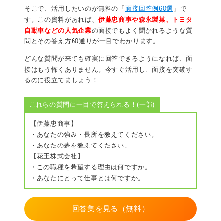
企業の意図を見極めよう！ 選考に使っていそうなら
そこで、活用したいのが無料の「
面接回答例60選
」で
要注意
す。この資料があれば、
伊藤忠商事や森永製菓、トヨタ
自動車などの人気企業
の面接でもよく聞かれるような質
問とその答え方60通りが一目でわかります。
なおMBTIを重視する会社が即NGとは限りません。会話
のきっかけとして使うことは問題ないからです。
どんな質問が来ても確実に回答できるようになれば、面
接はもう怖くありません。今すぐ活用し、面接を突破す
ただし企業が選考に利用する意図がある場合、本来の
るのに役立てましょう！
MBTIの診断とは異なる使用方法になってしまっていま
す。
これらの質問に一目で答えられる！(一部)
MBTIはあくまで性格の傾向を知るためのものであり、職
業適性を測るものではなく偏見や差別につながるリスク
【伊藤忠商事】
があるためです。
・あなたの強み・長所を教えてください。
・あなたの夢を教えてください。
もし性格類型を選考の決定打にしていそうなら、評価の
【花王株式会社】
多面性や育成方針を逆質問で確かめておいたほうが良い
・この職種を希望する理由は何ですか。
でしょう。
・あなたにとって仕事とは何ですか。
0
回答集を見る（無料）