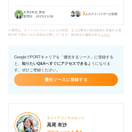
ば良いのかがわかりませんでした。
大学3年生 男性
2
今後面接で聞かれた場合に、採用担当者に好印象を与え
人のアドバイザーが回答
質問日：
2025/11/30
るような答え方があれば教えていただきたいです。
※質問は、エントリーフォームからの内容、または弊社が就活相談を実施する過
またそもそも面接でMBTIのようなパーソナリティテスト
程の中で寄せられた内容を公開しています。就活Q&A 編集方針は
こちら
の結果を聞いてくる企業はあまり良くないと聞いたので
すが、どうなのでしょうか？ MBTIを聞く企業は避ける
べきなのか、その点についてもご意見を伺いたいです。
GoogleでPORTキャリアを「優先するソース」に登録する
と、
知りたいQ&Aへすぐにアクセスできる
ようになりま
す。ぜひご登録ください。
優先ソースに登録する
キャリアコンサルタント
高尾 有沙