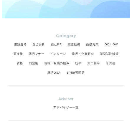
Category
書類選考
自己分析
自己PR
志望動機
面接対策
GD・GW
面接後
就活マナー
インターン
業界・企業研究
筆記試験対策
資格
内定後
就職・転職の悩み
既卒
第二新卒
その他
就活Q&A
SPI練習問題
Adviser
アドバイザー一覧