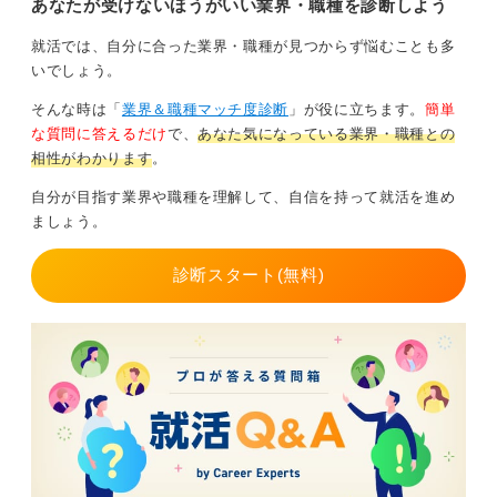
あなたが受けないほうがいい業界・職種を診断しよう
タルで自立できるか」の視点で確認することが重要で
ている人はぜひ参考にしてください
す。
ね。
就活では、自分に合った業界・職種が見つからず悩むことも多
具体的には、月収の構造、固定残業の有無、賞与、家賃
いでしょう。
補助、昇給実績、研修制度の質を確認しましょう。将来
そんな時は「
業界＆職種マッチ度診断
」が役に立ちます。
簡単
の自分を守るための行動は、立派な意思決定です。
な質問に答えるだけ
で、
あなた気になっている業界・職種との
生活基盤が安定してこそ成長の余白が生まれます。迷っ
相性がわかります
。
たら、本当に安心して働ける条件か、じっくり整理して
自分が目指す業界や職種を理解して、自信を持って就活を進め
みてくださいね。
ましょう。
0
診断スタート(無料)