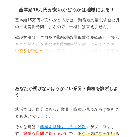
基本給15万円が安いかどうかは地域による！
基本給15万円が安いかどうかは、勤務地の最低賃金と月
の平均労働時間によるので、一概には言えません。
確認方法は、ご自身の勤務地の最低賃金を確認し、提示
された基本給を月の平均労働時間で割ってみてくださ
⋯続きを読む▼
い。それが最低賃金を下回っていないか計算する必要が
あります。
なお、月の平均労働時間は会社によって違いますが、平
均的には「8時間×20日間＝160時間」になるかと思いま
す。
あなたが受けないほうがいい業界・職種を診断しよ
う
賞与や年収ベースで総合的に判断しよう
就活では、自分に合った業界・職種が見つからず悩むこ
基本給以外の観点として、基本給が低くても、「やりた
とも多いでしょう。
い仕事だから」「生活に困るほどではないから」と納得
する人もいます。
そんな時は「
業界＆職種マッチ度診断
」が役に立ちま
す。
簡単な質問に答えるだけ
で、
あなた気になっている
また、「基本給は低いが、残業代が上乗せされる」「賞