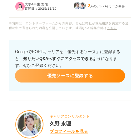
大学4年生 女性
2
かかなり心配です。
人のアドバイザーが回答
質問日：
2025/11/19
基本給15万円は、就職先としてやばいでしょうか？ 問題
※質問は、エントリーフォームからの内容、または弊社が就活相談を実施する過
ないかどうかや、基本給以外に必ずチェックすべき項目
程の中で寄せられた内容を公開しています。就活Q&A 編集方針は
こちら
があれば教えてください。
GoogleでPORTキャリアを「優先するソース」に登録する
と、
知りたいQ&Aへすぐにアクセスできる
ようになりま
す。ぜひご登録ください。
優先ソースに登録する
キャリアコンサルタント
久野 永理
プロフィールを見る