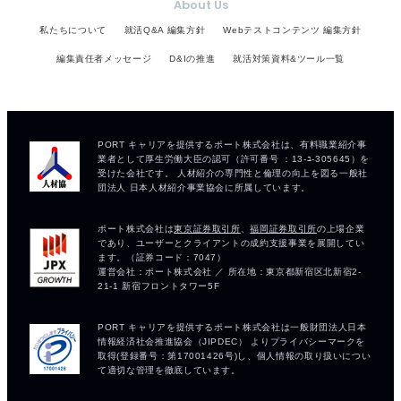
About Us
私たちについて
就活Q&A 編集方針
Webテストコンテンツ 編集方針
編集責任者メッセージ
D&Iの推進
就活対策資料&ツール一覧