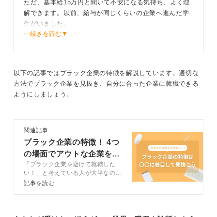
ただ、基本給15万円と聞いて不安になる気持ち、よく理
解できます。以前、給与が同じくらいの企業へ進んだ学
生がいました。
⋯続きを読む▼
志望度が高く、「勉強できる環境だから」と前向きに入
社したものの、家賃や生活費で毎月ぎりぎりになり、精
神的に余裕を失ってしまった時期がありました。成長環
境は魅力でも、日々の生活が苦しいと学ぶ余力も削られ
以下の記事ではブラック企業の特徴を解説しています。適切な
るのが現実です。
方法でブラック企業を見抜き、自分に合った企業に就職できる
ようにしましょう。
現在の新卒市場では、都市部での正社員初任給は20〜23
万円前後が一般的です。基本給15万円は、制度として悪
いと言い切れませんが、生活の余力が生まれにくい水準
関連記事
と言えます。
ブラック企業の特徴！ 4つ
の場面でアウトな企業を見
「手当・昇給・支出」を含めた総合バランスを見極
めよう
「ブラック企業を避けて就職した
抜く方法を紹介
い！」と考えている人が大半なので
はないでしょうか。記事ではキャリ
記事を読む
ただし、企業によっては固定残業代、住宅手当、資格手
アコンサルタントとともにブラック
当、昇給ペースなど総額で補うケースもあります。基本
企業の特徴について解説します。ブ
ラック企業かどうかを見極める方法
給だけで「やばい企業」と判断するのではなく、「トー
も紹介しているので、仕事探しをし