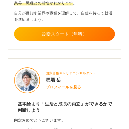
業界・職種との相性がわかります
。
与が多く、年収ベースで考えれば問題ない」といったケ
ースもありますよ。
自分が目指す業界や職種を理解して、自信を持って就活
を進めましょう。
0
診断スタート（無料）
国家資格キャリアコンサルタント
馬場 岳
プロフィールを見る
基本給より「生活と成長の両立」ができるかで
判断しよう
内定おめでとうございます。