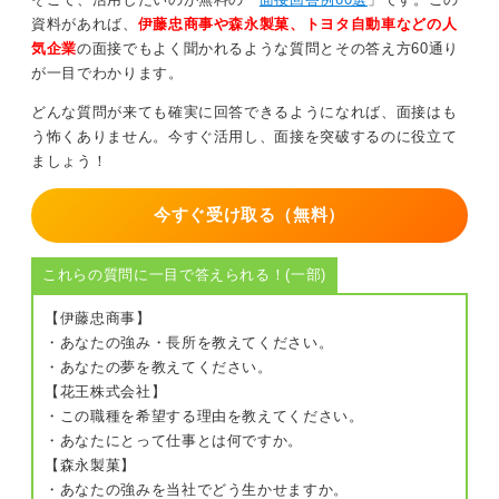
理に具体的な職務名を出す必要はありません。
資料があれば、
伊藤忠商事や森永製菓、トヨタ自動車などの人
気企業
の面接でもよく聞かれるような質問とその答え方60通り
「自分の強みを活かして、まずは○○の領域で価値を出し
が一目でわかります。
たい」「情報収集や現場理解を深め、ゆくゆくは△△に
挑戦したい」という成長段階の描き方も立派な回答で
どんな質問が来ても確実に回答できるようになれば、面接はも
す。自分の言葉で、少しずつ輪郭を描いていきましょ
う怖くありません。今すぐ活用し、面接を突破するのに役立て
う。
ましょう！
0
今すぐ受け取る（無料）
これらの質問に一目で答えられる！(一部)
【伊藤忠商事】
・あなたの強み・長所を教えてください。
・あなたの夢を教えてください。
【花王株式会社】
・この職種を希望する理由を教えてください。
・あなたにとって仕事とは何ですか。
【森永製菓】
・あなたの強みを当社でどう生かせますか。