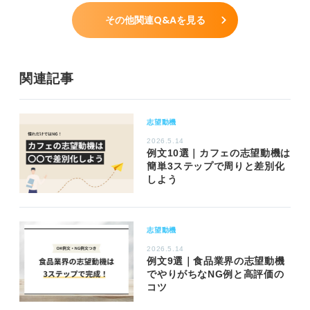
その他関連Q&Aを見る
関連記事
志望動機
2026.5.14
例文10選｜カフェの志望動機は
簡単3ステップで周りと差別化
しよう
志望動機
2026.5.14
例文9選｜食品業界の志望動機
でやりがちなNG例と高評価の
コツ