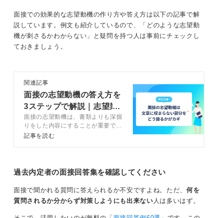
価値を生むイメージかが伝わりにくい状態でした。
面接での効果的な志望動機の作り方や答え方は以下の記事で解
視点の切り替えをお伝えしたところ、言葉が整理され、
説しています。例文も紹介しているので、「どのような志望動
最終的に内定につながりました。
機が刺さるかわからない」と疑問を持つ人は事前にチェックし
ておきましょう。
動機は「共感の理由」やりたいことは「行動のイメ
ージ」
関連記事
志望動機は「なぜその会社に魅力を感じたのか」という
面接の志望動機の答え方を
動機面が中心です。価値観や経験と、企業の事業内容、
3ステップで解説｜志望業
文化、ビジョンとの接点を語るイメージです。
面接の志望動機は、書類よりも深掘
界別の例文20選
一方、入社後にやりたいことは「その環境でどんなこと
りをした内容にすることが重要で
す。面接で志望動機を答えるための
に挑戦し、どんな成果を出したいか」という未来の行動
記事を読む
3つの構成を理解し、4ステップで
や貢献の話です。企業は志望意欲と入社後の再現性を分
面接の志望動機を考えましょう。回
けて見ています。
答例文や伝え方のコツを踏まえてキ
ャリアコンサルタントが解説しま
過去内定者の面接回答集を確認してください
す。
やりたいことが見えていないときは無理に具体的に
伝えなくてOK
面接で聞かれる質問に答えられるか不安ですよね。ただ、
何を
質問されるか分からず対策しようにも出来ない
人は多いはず。
まだはっきりとやりたいことが見えていない場合は、無
そこで、活用したいのが無料の「
面接回答例60選
」です。この