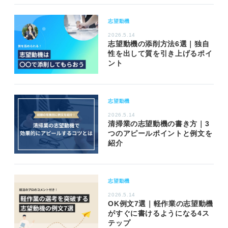
志望動機
2026.5.14
志望動機の添削方法6選｜独自
性を出して質を引き上げるポイ
ント
志望動機
2026.5.14
清掃業の志望動機の書き方｜3
つのアピールポイントと例文を
紹介
志望動機
2026.5.14
OK例文7選｜軽作業の志望動機
がすぐに書けるようになる4ス
テップ