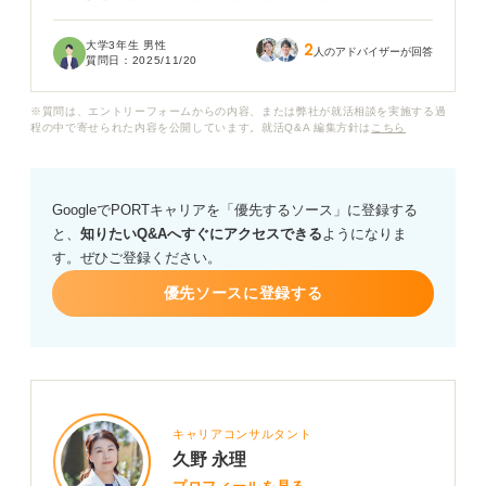
みたいことを伝えるのだと思っていたため、どちらも質
問された場合は同じ回答になってしまいそうで不安で
大学3年生 男性
2
す。また、企業によっては「その企業でやりたいこと」
人のアドバイザーが回答
質問日：
2025/11/20
がないときもあり、回答に困っています。
※質問は、エントリーフォームからの内容、または弊社が就活相談を実施する過
志望動機と入社後にやりたいことには、どのような明確
程の中で寄せられた内容を公開しています。就活Q&A 編集方針は
こちら
な違いがあるのでしょうか？ それぞれの回答のコツや、
特にやりたいことがない場合の対処法も教えてくださ
い。
GoogleでPORTキャリアを「優先するソース」に登録する
と、
知りたいQ&Aへすぐにアクセスできる
ようになりま
す。ぜひご登録ください。
優先ソースに登録する
キャリアコンサルタント
久野 永理