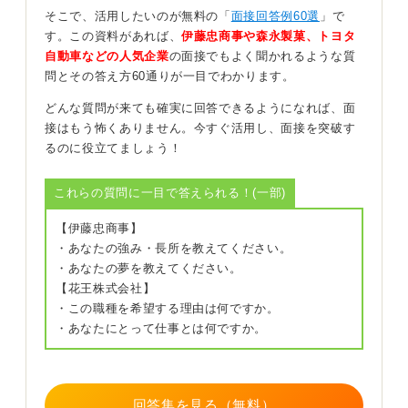
みましょう。
そこで、活用したいのが無料の「
面接回答例60選
」で
す。この資料があれば、
伊藤忠商事や森永製菓、トヨタ
「将来に向けて資格を取得したい」「マネジメントに挑
自動車などの人気企業
の面接でもよく聞かれるような質
戦したい」といった、ざっくりしたものでかまいませ
問とその答え方60通りが一目でわかります。
ん。
どんな質問が来ても確実に回答できるようになれば、面
入社後にやりたいことは長期的な将来像を伝えよう
接はもう怖くありません。今すぐ活用し、面接を突破す
るのに役立てましょう！
なお、好印象な回答としては、「入社後にやりたいこ
と」が、2〜3年の短期的な目標で終わっていないことが
これらの質問に一目で答えられる！(一部)
重要です。
【伊藤忠商事】
実際、3～4年程度の短期間でスキルを上げるために転職
・あなたの強み・長所を教えてください。
したいと考える方が多くいらっしゃいます。
・あなたの夢を教えてください。
そのため、40・50代になってもその会社で続けられるよ
【花王株式会社】
うな、長期的な視点での目標が語られていると、「長く
・この職種を希望する理由は何ですか。
働いてくれそうだ」と好印象を持ちますね。
・あなたにとって仕事とは何ですか。
0
回答集を見る（無料）