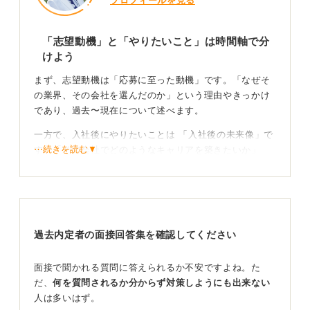
プロフィールを見る
「志望動機」と「やりたいこと」は時間軸で分
けよう
まず、志望動機は「応募に至った動機」です。「なぜそ
の業界、その会社を選んだのか」という理由やきっかけ
であり、過去〜現在について述べます。
一方で、入社後にやりたいことは 「入社後の未来像」で
⋯続きを読む▼
す。「その会社でどのようなキャリアを築きたいか」
「どんな人物になりたいか」というキャリアプランであ
り、未来に焦点を当てます。
このように時間軸の違いを認識することで、両者の違い
が見えてくるでしょう。
過去内定者の面接回答集を確認してください
やりたいことがない場合は理想の人物像を考えよう
面接で聞かれる質問に答えられるか不安ですよね。た
だ、
何を質問されるか分からず対策しようにも出来ない
その企業でやりたいことが特にない場合は、「年齢を重
人は多いはず。
ねたときにどういう人でありたいか」という点を考えて