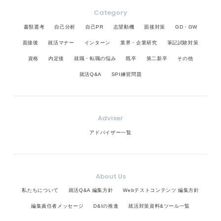
Category
書類選考
自己分析
自己PR
志望動機
面接対策
GD・GW
面接後
就活マナー
インターン
業界・企業研究
筆記試験対策
資格
内定後
就職・転職の悩み
既卒
第二新卒
その他
就活Q&A
SPI練習問題
Adviser
アドバイザー一覧
About Us
私たちについて
就活Q&A 編集方針
Webテストコンテンツ 編集方針
編集責任者メッセージ
D&Iの推進
就活対策資料&ツール一覧