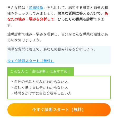
環境や文化的リスクもある！ 日本の採用も検討しよ
う
そんな時は「
適職診断
」を活用して、志望する職業と自分の相
性をチェックしてみましょう。
簡単な質問に答えるだけで、
あ
ただし、海外は物価や税金も高い傾向があるため、一概
なたの強み・弱みを分析して、
ぴったりの職業を診断
できま
にどちらが豊かとは言えません。また、成果主義が徹底
す。
されており、給与が高い代わりに成果が出なければ解雇
適職診断で強み・弱みを理解し、自分がどんな職業に適性があ
されるリスクもあります。
るのか知りましょう。
最近は日本でもジョブ型雇用が少しずつ導入されてお
簡単な質問に答えて、あなたの強み弱みを分析しよう。
り、大学院での経験を評価する企業も増えています。
今すぐ診断スタート（無料）
0
こんな人に「適職診断」はおすすめ！
・自分の強みと弱みがわからない人
・楽しく働ける仕事がわからない人
・時間をかけずに自己分析をしたい人
今すぐ診断スタート（無料）