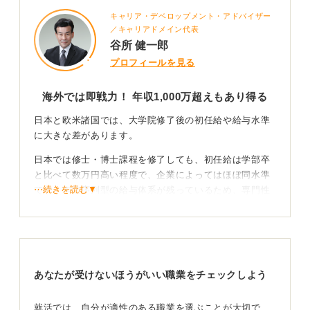
キャリア・デベロップメント・アドバイザー
／キャリアドメイン代表
谷所 健一郎
プロフィールを見る
海外では即戦力！ 年収1,000万超えもあり得る
日本と欧米諸国では、大学院修了後の初任給や給与水準
に大きな差があります。
日本では修士・博士課程を修了しても、初任給は学部卒
と比べて数万円高い程度で、企業によってはほぼ同水準
⋯続きを読む▼
です。年功序列型の給与体系が残っているため、専門性
よりも勤続年数で昇給が決まる傾向があります。
一方、欧米では実力・成果主義が基本であり、修士号や
博士号を持つ人材は、即戦力として評価されます。
理系やIT、金融、コンサルティングなどの専門職では、
あなたが受けないほうがいい職業をチェックしよう
修士卒で年収5～8万ドル（約750～1200万円）前後、博
士卒ではそれ以上となることも珍しくありません。
就活では、自分が適性のある職業を選ぶことが大切で