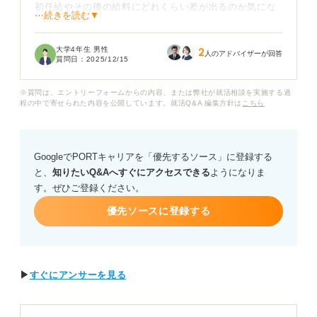
初任給やその後の給料にどれくらい差が出るのか気にな
⋯続きを読む▼
っています。
大学4年生 男性
2
日本の給料はなかなか上がらないという話をよく聞くの
人のアドバイザーが回答
質問日：
2025/12/15
で、もし海外で修士号や博士号を取って就職した人が、
専門性に見合った高い給料をすぐに得られるなら、海外
※質問は、エントリーフォームからの内容、または弊社が就活相談を実施する過
大学院への進学も視野に入れたいと考えています。
程の中で寄せられた内容を公開しています。就活Q&A 編集方針は
こちら
分野によっても違いがあると思いますが、大まかな傾向
や給料の面で海外就職が有利になる具体的な理由など教
GoogleでPORTキャリアを「優先するソース」に登録する
えていただきたいです。
と、
知りたいQ&Aへすぐにアクセスできる
ようになりま
す。ぜひご登録ください。
優先ソースに登録する
▶
すぐにアンサーを見る