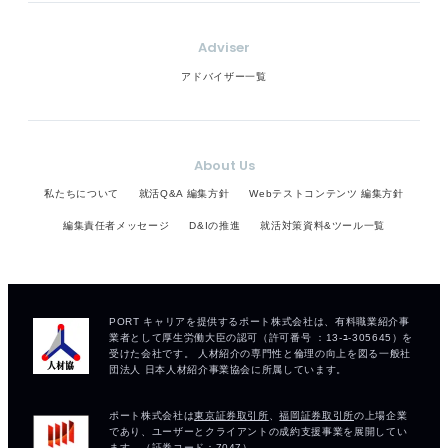
Adviser
アドバイザー一覧
About Us
私たちについて
就活Q&A 編集方針
Webテストコンテンツ 編集方針
編集責任者メッセージ
D&Iの推進
就活対策資料&ツール一覧