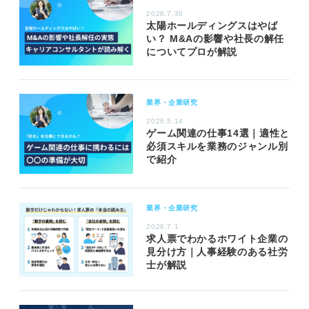
2026.7.30
太陽ホールディングスはやば
い？ M&Aの影響や社長の解任
についてプロが解説
業界・企業研究
2026.5.14
ゲーム関連の仕事14選｜適性と
必須スキルを業務のジャンル別
で紹介
業界・企業研究
2026.7.1
求人票でわかるホワイト企業の
見分け方｜人事経験のある社労
士が解説