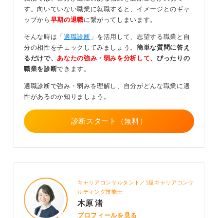
す。向いていない職業に就職すると、イメージとのギャ
特に海外では、大学院での研究・プロジェクト経験が、
ップから
早期の退職
に繋がってしまいます。
職務経験として扱われる点が大きな違いです。
そんな時は「
適職診断
」を活用して、志望する職業と自
企業は理論知識だけでなく、問題解決力や国際的なコミ
分の相性をチェックしてみましょう。
簡単な質問に答え
ュニケーション力を重視し、高い専門性を持つ人材に見
るだけで、
あなたの強み・弱みを分析して、
ぴったりの
合う報酬を提示します。
職業を診断
できます。
また、転職市場が活発であるため、成果を出せば短期間
適職診断で強み・弱みを理解し、自分がどんな職業に適
で昇給・昇進できる環境が整っています。
性があるのか知りましょう。
身に付けるべき力も多い！ 理想のキャリアを考えよ
う
診断スタート（無料）
一方で、海外就職には就労ビザや英語力、文化的な適応
力といった課題もあります。日本の企業は安定性が高
く、福利厚生も手厚いという利点があります。
したがって、「どこで学ぶか」だけでなく、「どういっ
キャリアコンサルタント／1級キャリアコンサ
たキャリアを築きたいか」という視点で選ぶことが重要
ルティング技能士
です。
木原 渚
プロフィールを見る