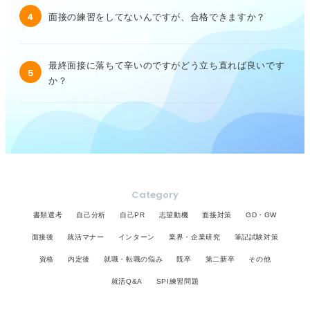
4
面接の練習をしてないんですが、合格できますか？
最終面接に落ちて辛いのですがどう立ち直れば良いです
5
か？
Category
書類選考
自己分析
自己PR
志望動機
面接対策
GD・GW
面接後
就活マナー
インターン
業界・企業研究
筆記試験対策
資格
内定後
就職・転職の悩み
既卒
第二新卒
その他
就活Q&A
SPI練習問題