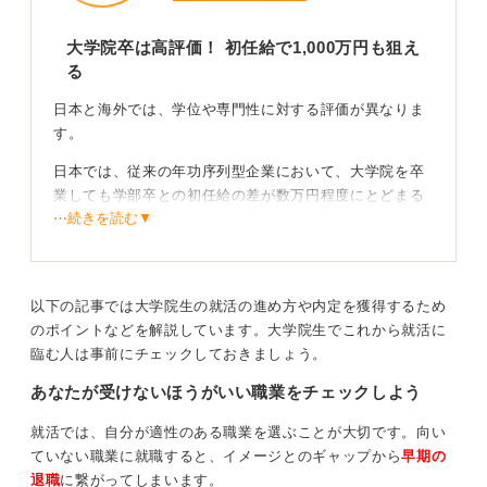
国際的に活躍したいのであれば、海外大学院で専門性と
実践力を高めることは、長期的な収入面でも大きなアド
大学院卒は高評価！ 初任給で1,000万円も狙え
バンテージになります。
る
0
日本と海外では、学位や専門性に対する評価が異なりま
す。
日本では、従来の年功序列型企業において、大学院を卒
業しても学部卒との初任給の差が数万円程度にとどまる
⋯続きを読む▼
ことも多いです。
一方、海外では専門性・市場価値＝給与という評価が主
流です。スキル基準が明確なジョブ型雇用が一般的なた
め、修士や博士の学位を持つ人は初任給が高めに設定さ
以下の記事では大学院生の就活の進め方や内定を獲得するため
れる傾向にあります。
のポイントなどを解説しています。大学院生でこれから就活に
臨む人は事前にチェックしておきましょう。
日本の初任給で600万～800万円は稀ですが、海外では十
あなたが受けないほうがいい職業をチェックしよう
分ありえます。IT やコンサルのような専門性が高い職種
では、初任給で1,000万円を超えるケースも珍しくありま
就活では、自分が適性のある職業を選ぶことが大切です。向い
せん。
ていない職業に就職すると、イメージとのギャップから
早期の
退職
に繋がってしまいます。