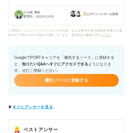
また、中退後に就職活動をする場合、企業からはどのよ
うに見られるのでしょうか？ 中退した理由を正直に伝え
その他 男性
2
るべきか、あるいは、高専で学んだことは評価対象にな
人のアドバイザーが回答
質問日：
2025/12/15
るのかなど、就職への影響が一番の不安です。
※質問は、エントリーフォームからの内容、または弊社が就活相談を実施する過
高専中退という経歴でも、正社員として就職することは
程の中で寄せられた内容を公開しています。就活Q&A 編集方針は
こちら
可能ですか？ 高専中退者が就職活動で特にアピールすべ
きことや、企業に納得してもらえる中退理由の伝え方な
ど、アドバイスをいただきたいです。
GoogleでPORTキャリアを「優先するソース」に登録する
と、
知りたいQ&Aへすぐにアクセスできる
ようになりま
す。ぜひご登録ください。
優先ソースに登録する
▶
すぐにアンサーを見る
ベストアンサー