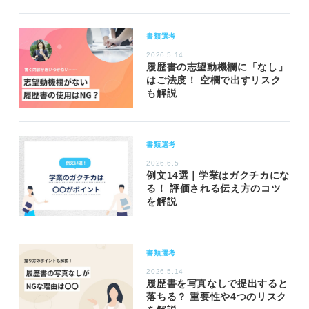
書類選考
2026.5.14
履歴書の志望動機欄に「なし」
はご法度！ 空欄で出すリスク
も解説
書類選考
2026.6.5
例文14選｜学業はガクチカにな
る！ 評価される伝え方のコツ
を解説
書類選考
2026.5.14
履歴書を写真なしで提出すると
落ちる？ 重要性や4つのリスク