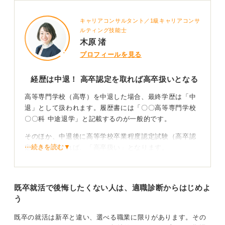
正社員としての就職も十分に可能です。特に技術系やも
キャリアコンサルタント／1級キャリアコンサ
のづくり分野では、学歴よりも実践力やスキルが重視さ
ルティング技能士
れる傾向にあります。
木原 渚
履歴書では学歴の正確な記載に加え、高専で得た経験を
プロフィールを見る
前向きに表現することで、採用担当者が良い印象を受け
るポイントになります。
経歴は中退！ 高卒認定を取れば高卒扱いとなる
高等専門学校（高専）を中退した場合、最終学歴は「中
4
退」として扱われます。履歴書には「〇〇高等専門学校
〇〇科 中途退学」と記載するのが一般的です。
そのほか、中退後に高等学校卒業程度認定試験（高卒認
⋯続きを読む▼
定）を取得すれば、「高卒扱い」となります。
学びはスキルをPR！ 前向きな言葉で伝えよう
既卒就活で後悔したくない人は、適職診断からはじめよ
高専は実践的な技術力を身に付ける場であり、高専出身
う
者のニーズは高まっています。
既卒の就活は新卒と違い、選べる職業に限りがあります。その
そのため、アピール方法としては、中退であったとして