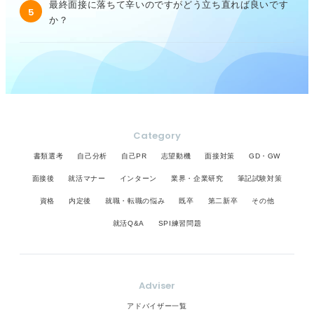
最終面接に落ちて辛いのですがどう立ち直れば良いです
5
か？
Category
書類選考
自己分析
自己PR
志望動機
面接対策
GD・GW
面接後
就活マナー
インターン
業界・企業研究
筆記試験対策
資格
内定後
就職・転職の悩み
既卒
第二新卒
その他
就活Q&A
SPI練習問題
Adviser
アドバイザー一覧