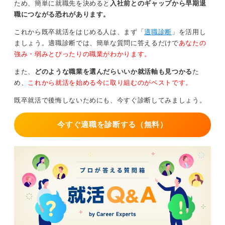
ため、簡単に就職先を決めると
入社前とのギャップから早期退
も、「何を学び、どんなスキルを身に付けたか」を具体
職につながる恐れがあります。
的に記載すれば、アピールポイントになります。
これから既卒就活をはじめる人は、まず「
適職診断
」を活用し
中退理由の伝え方としては、理由を伝える際に進路変更
ましょう。適職診断では、簡単な質問に答えるだけで
あなたの
の決断といった前向きな表現を心掛けましょう。
強み・弱みとぴったりの職業がわかります。
たとえば「実習を通して別の分野に興味が湧き、実務経
また、
どのような職業を選んだらいいか就活軸も見つかる
た
験を積む道を選んだ」など、ネガティブに伝わらない工
め、
これから就活を始める今に取り組むのがベストです。
夫が必要です。
既卒就活で後悔しないためにも、今すぐ診断してみましょう。
1
今すぐ適職を診断する（無料）