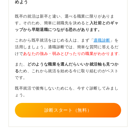
めよう
校、すなわち多くは、中学校卒業が最終学歴となりま
す。
既卒の就活は新卒と違い、選べる職業に限りがありま
す。そのため、簡単に就職先を決めると
入社前とのギャ
ただし、在籍期間中に得た専門分野の知識や実習経験、
ップから早期退職につながる恐れがあります。
取得単位などがある場合は、履歴書の学歴欄や職歴欄に
補足として記載することで、学びの意欲や専門性をアピ
これから既卒就活をはじめる人は、まず「
適職診断
」を
ールできます。
活用しましょう。適職診断では、簡単な質問に答えるだ
けで
あなたの強み・弱みとぴったりの職業がわかります.
中退理由は前向きに！ 仕事に活きる学びを話そう
また、
どのような職業を選んだらいいか就活軸も見つか
る
ため、これから就活を始める今に取り組むのがベスト
就職活動では、中退理由を前向きに説明することが大切
です。
です。
既卒就活で後悔しないためにも、今すぐ診断してみまし
「自分の適性や将来の目標を見直すため」「より実践的
ょう。
な環境でスキルを身につけたかったため」などの理由
は、企業にも理解されやすく、ネガティブな印象にはな
りにくいでしょう。
診断スタート（無料）
さらに、高専で学んだ専門分野の基礎知識やプロジェク
ト経験、資格取得などを具体的に伝えることで、実力や
成長意欲を効果的に示すことができます。