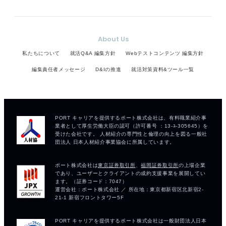
About Us
私たちについて
就活Q&A 編集方針
Webテストコンテンツ 編集方針
編集責任者メッセージ
D&Iの推進
就活対策資料&ツール一覧