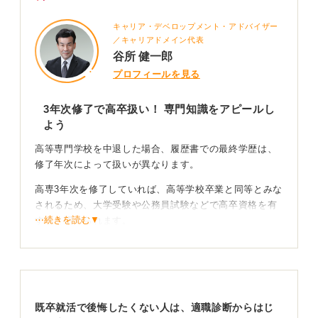
キャリア・デベロップメント・アドバイザー
／キャリアドメイン代表
谷所 健一郎
プロフィールを見る
3年次修了で高卒扱い！ 専門知識をアピールし
よう
高等専門学校を中退した場合、履歴書での最終学歴は、
修了年次によって扱いが異なります。
高専3年次を修了していれば、高等学校卒業と同等とみな
されるため、大学受験や公務員試験などで高卒資格を有
⋯続きを読む▼
すると認められます。
履歴書には、「〇〇高等専門学校〇年次修了（中途退
学）」と記載するのが一般的です。このように書くこと
で、在籍中に修了した教育課程や専門知識を企業に伝え
られます。
既卒就活で後悔したくない人は、適職診断からはじ
一方、3年次未満で中退した場合は、高専入学前の最終学