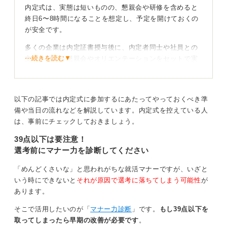
内定式は、実態は短いものの、懇親会や研修を含めると
終日6〜8時間になることを想定し、予定を開けておくの
が安全です。
多くの企業は内定証書授与後に、内定者同士や社員との
⋯続きを読む▼
交流を深める懇親会やオリエンテーションをセットで実
施するため、終了時間が伸びる傾向があるからです。
特に、内定式当日は普段とは違う緊張感のなかで長時間
過ごすことになるので、十分な休憩時間が取れない可能
以下の記事では内定式に参加するにあたってやっておくべき準
性も考慮して体調を万全にして臨むようにしましょう。
備や当日の流れなどを解説しています。内定式を控えている人
は、事前にチェックしておきましょう。
内定式は単なる式典ではなく、入社前に企業の雰囲気を
39点以下は要注意！
掴み、同期や先輩社員との関係を築く重要な機会です。
選考前にマナー力を診断してください
終了時間が未定の場合でも、終日予定を空けておくこと
で心にゆとりをもって参加できるようになります。
「めんどくさいな」と思われがちな就活マナーですが、いざと
いう時にできないと
それが原因で選考に落ちてしまう可能性
が
地方からの参加は注意！ 宿泊や交通手段を確認しよ
あります。
う
そこで活用したいのが「
マナー力診断
」です。
もし39点以下を
終了時刻が不明な場合は夕方17時から18時を目安に逆算
取ってしまったら早期の改善が必要です
。