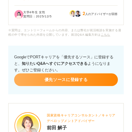
内定式の平均的な所要時間や、当日スケジュールを立て
大学4年生 女性
2
る際の注意点について教えてください。また、自分は地
人のアドバイザーが回答
質問日：
2025/12/5
方に住んでいるので、地方から参加する場合に気をつけ
るポイントも知りたいです。
※質問は、エントリーフォームからの内容、または弊社が就活相談を実施する過
程の中で寄せられた内容を公開しています。就活Q&A 編集方針は
こちら
GoogleでPORTキャリアを「優先するソース」に登録する
と、
知りたいQ&Aへすぐにアクセスできる
ようになりま
す。ぜひご登録ください。
優先ソースに登録する
国家資格キャリアコンサルタント／キャリア
デベロップメントアドバイザー
前田 解子