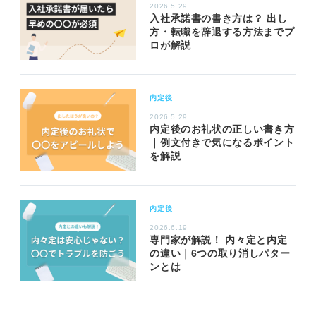
2026.5.29
入社承諾書の書き方は？ 出し
方・転職を辞退する方法までプ
ロが解説
内定後
2026.5.29
内定後のお礼状の正しい書き方
｜例文付きで気になるポイント
を解説
内定後
2026.6.19
専門家が解説！ 内々定と内定
の違い｜6つの取り消しパター
ンとは