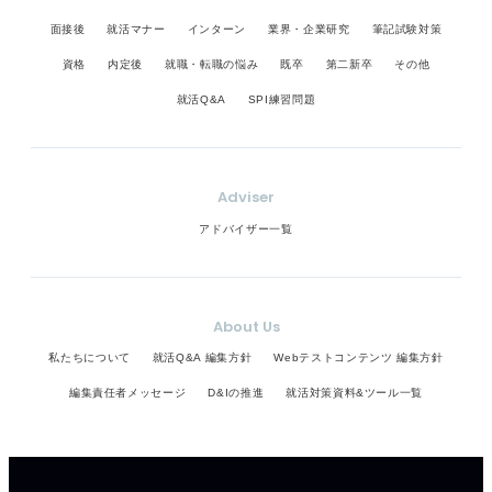
面接後
就活マナー
インターン
業界・企業研究
筆記試験対策
資格
内定後
就職・転職の悩み
既卒
第二新卒
その他
就活Q&A
SPI練習問題
Adviser
アドバイザー一覧
About Us
私たちについて
就活Q&A 編集方針
Webテストコンテンツ 編集方針
編集責任者メッセージ
D&Iの推進
就活対策資料&ツール一覧