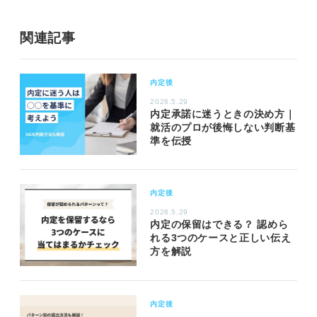
関連記事
内定後
2026.5.29
内定承諾に迷うときの決め方｜
就活のプロが後悔しない判断基
準を伝授
内定後
2026.5.29
内定の保留はできる？ 認めら
れる3つのケースと正しい伝え
方を解説
内定後