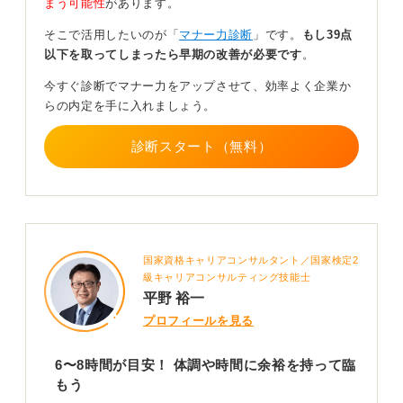
まう可能性
があります。
るケースはよく聞きます。
そこで活用したいのが「
マナー力診断
」です。
もし39点
0
以下を取ってしまったら早期の改善が必要です
。
今すぐ診断でマナー力をアップさせて、効率よく企業か
らの内定を手に入れましょう。
診断スタート（無料）
国家資格キャリアコンサルタント／国家検定2
級キャリアコンサルティング技能士
平野 裕一
プロフィールを見る
6〜8時間が目安！ 体調や時間に余裕を持って臨
もう