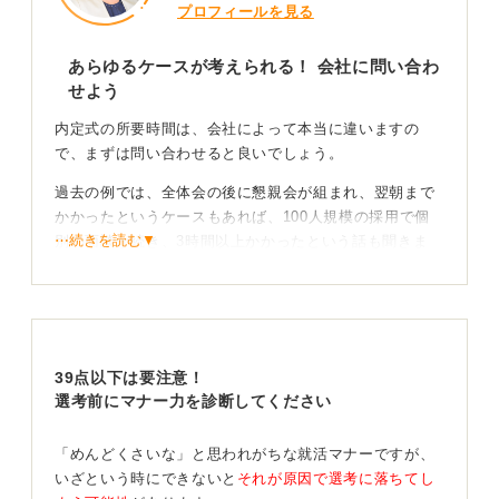
プロフィールを見る
あらゆるケースが考えられる！ 会社に問い合わ
せよう
内定式の所要時間は、会社によって本当に違いますの
で、まずは問い合わせると良いでしょう。
過去の例では、全体会の後に懇親会が組まれ、翌朝まで
かかったというケースもあれば、100人規模の採用で個
⋯続きを読む▼
別の面談が続き、3時間以上かかったという話も聞きま
す。
交通費や持ち物も要確認！ 2～4時間を想定しよう
地方から参加する場合に交通費の支給がある場合もあり
39点以下は要注意！
ますので、当日の持ち物（印鑑などが必要な場合もあり
選考前にマナー力を診断してください
ます）なども併せて会社に確認してみてください。
「めんどくさいな」と思われがちな就活マナーですが、
大まかな肌感覚として、午後から開始なら16時〜17時頃
いざという時にできないと
それが原因で選考に落ちてし
（3〜4時間）、午前からならお昼前（2〜3時間）に終わ