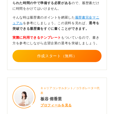
られた時間の中で準備する必要がある
ので、履歴書だけ
る場面が多々あります。
に時間をかけてはいけません。
スピード感重視！ アピール材料が増えたときは後か
そんな時は履歴書のポイントを網羅した
履歴書完全マニ
ら提出しよう
ュアル
を参考にしましょう。この資料を見れば、
選考を
突破できる履歴書をすぐに書くことができます。
最新のものがないからといって提出を遅らせる必要はな
実際に利用できるテンプレート
もついているので、書き
く、手元にある最新のものを速やかに提出することのほ
方を参考にしながら志望企業の選考を突破しましょう。
うが重要です。
ビジネスにおいてはスピード感を持って対応することが
作成スタート（無料）
評価されます。悩まずに今あるものを出してください。
もし後から最新の証明書が発行され、成績が良いなどの
アピール材料になると判断するなら、「新しいものが発
行されたので差し替えましょうか？ 」とその時に提案す
るのが良いです。
キャリアコンサルタント／コラボレーター代
提出期限を守り、迅速にレスポンスを返すことが、あな
表
たの志望度の高さや仕事への姿勢を伝えることにもつな
板谷 侑香里
がります。
プロフィールを見る
あまり難しく考えすぎず、事務的に処理してしまってか