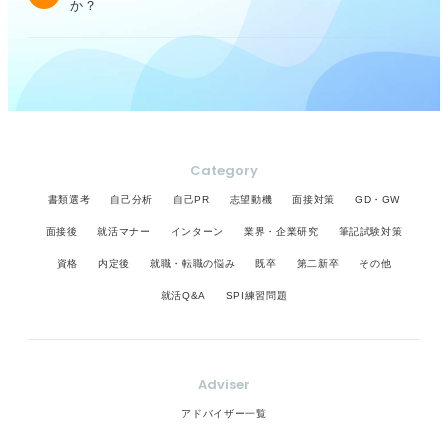
か？
Category
書類選考
自己分析
自己PR
志望動機
面接対策
GD・GW
面接後
就活マナー
インターン
業界・企業研究
筆記試験対策
資格
内定後
就職・転職の悩み
既卒
第二新卒
その他
就活Q&A
SPI練習問題
Adviser
アドバイザー一覧