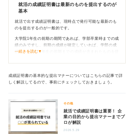
就活の成績証明書は最新のものを提出するのが
まいません。
基本
0
就活で出す成績証明書は、現時点で発行可能な最新のも
のを提出するのが一般的です。
大学院1年生の前期の期間であれば、学部卒業時までの成
績のみですし、前期の成績が確定していれば、学部の成
⋯続きを読む▼
績と、大学院1年生の前期までの成績が含まれたものを提
出します。
何か事情について聞かれることがあれば、体調を崩した
時期があったことを伝えたり、学会発表や論文などのア
成績証明書の基本的な提出マナーについてはこちらの記事で詳
ピールできることをアピールするなどをおこなってみた
しく解説してるので、事前にチェックしておきましょう。
りするのも良いです。
ただ、成績が良くなかったからといって、企業は成績で
その他
判断したり、評価するわけではありません。
就活で成績証明書は重要！ 企
得意科目や苦手科目もあるでしょうし、卒業見込みの単
業の目的から提出マナーまでプ
ロが解説
位さえ取得できていれば、成績に関しては、そんなに問
題視されることはないでしょう。
2026.5.29