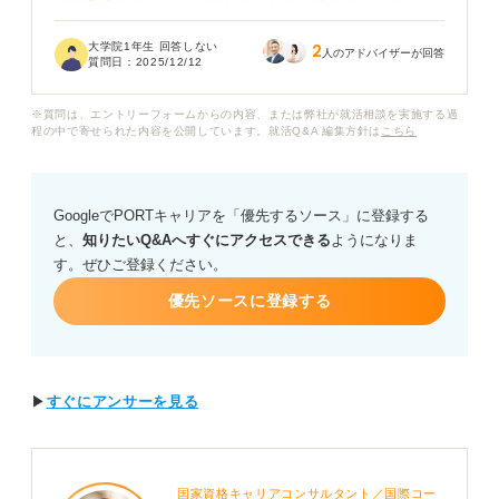
過去に体調を崩した時期もあったり、成績が良くなかっ
た時期もあったりで、どうすれば良いか悩んでいます。
大学院1年生 回答しない
2
人のアドバイザーが回答
質問日：
2025/12/12
一般的に就活では、直近いつまでの成績が記載された証
明書を提出するべきなのでしょうか？
※質問は、エントリーフォームからの内容、または弊社が就活相談を実施する過
程の中で寄せられた内容を公開しています。就活Q&A 編集方針は
こちら
また、提出が求められた際に「発行に時間がかかる」と
伝えて、提出時期を調整することは可能なのかも知りた
いです。
GoogleでPORTキャリアを「優先するソース」に登録する
と、
知りたいQ&Aへすぐにアクセスできる
ようになりま
す。ぜひご登録ください。
優先ソースに登録する
▶
すぐにアンサーを見る
国家資格キャリアコンサルタント／国際コー