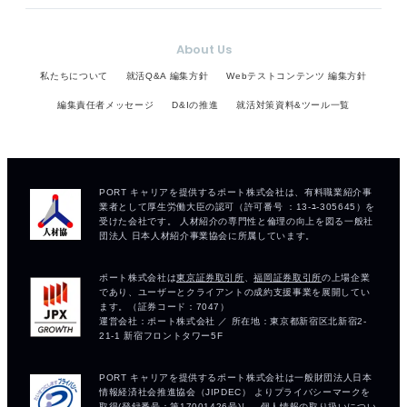
About Us
私たちについて
就活Q&A 編集方針
Webテストコンテンツ 編集方針
編集責任者メッセージ
D&Iの推進
就活対策資料&ツール一覧