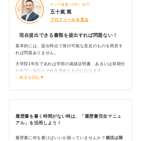
チング連盟（ICF）ACC
五十嵐 篤
プロフィールを見る
現在提出できる書類を提出すれば問題ない！
基本的には、提出時点で発行可能な直近のものを用意す
れば問題ありません。
大学院1年生であれば学部の成績証明書、あるいは前期分
が出ているならそれを含めたものになります。
⋯続きを読む▼
企業側は詳細な成績の比較をして優劣をつけるというよ
りは、きちんと在籍しているか、どのような科目を履修
しているかといった傾向を確認する意図が強いといえま
す。
そのため、「次の成績が出てからの方が良いのではない
履歴書を書く時間がない時は、「履歴書完全マニュ
か」と悩んで提出を遅らせる必要はありません。
アル」を活用しよう！
ビジネスにおいては、完璧なものを時間をかけて出すよ
履歴書に何を書けばいいか困っていませんか？
就活は限
りも、今あるもので最善を尽くすスピード感が評価され