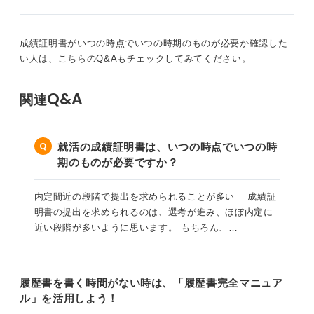
発行に時間がかかるため早めに準備しておくことが
提出遅れを防ぐ
成績証明書がいつの時点でいつの時期のものが必要か確認した
い人は、こちらのQ&Aもチェックしてみてください。
成績証明書に関して提出を遅らせたり、調整することは
得策ではありません。発行にかかる日数を確認し、求め
Q&A
関連
られたら速やかに提出しましょう。
複数枚を事前に発行しておくと手続きの手間もかからず
にスムーズです。
就活の成績証明書は、いつの時点でいつの時
期のものが必要ですか？
0
内定間近の段階で提出を求められることが多い 成績証
明書の提出を求められるのは、選考が進み、ほぼ内定に
近い段階が多いように思います。 もちろん、…
履歴書を書く時間がない時は、「履歴書完全マニュア
ル」を活用しよう！