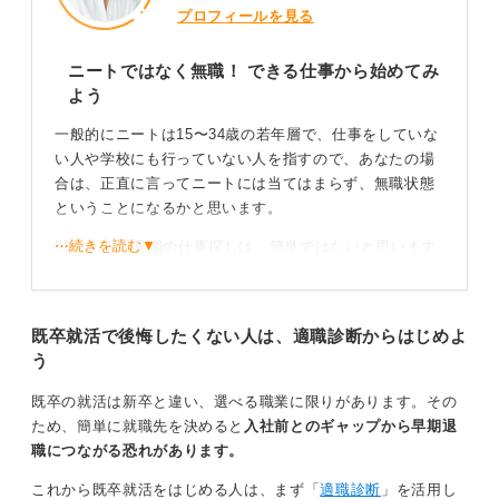
プロフィールを見る
ニートではなく無職！ できる仕事から始めてみ
よう
一般的にニートは15〜34歳の若年層で、仕事をしていな
い人や学校にも行っていない人を指すので、あなたの場
合は、正直に言ってニートには当てはまらず、無職状態
ということになるかと思います。
⋯続きを読む▼
50歳からの長期の仕事探しは、簡単ではないと思います
が、不可能ではないかと思います。
まずはハードルを下げ、いきなり正社員やフルタイムか
既卒就活で後悔したくない人は、適職診断からはじめよ
ら始めるのではなく、週5日でも6時間や午前中だけな
う
ど、パート・アルバイトでできる仕事を探し、徐々にス
テップアップしていくような手順を踏んだほうが良いか
既卒の就活は新卒と違い、選べる職業に限りがあります。その
と思います。
ため、簡単に就職先を決めると
入社前とのギャップから早期退
職につながる恐れがあります。
人手不足の職種が狙い目！ 職業訓練で復帰を目指そ
う
これから既卒就活をはじめる人は、まず「
適職診断
」を活用し