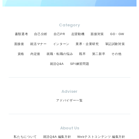
Category
書類選考
自己分析
自己PR
志望動機
面接対策
GD・GW
面接後
就活マナー
インターン
業界・企業研究
筆記試験対策
資格
内定後
就職・転職の悩み
既卒
第二新卒
その他
就活Q&A
SPI練習問題
Adviser
アドバイザー一覧
About Us
私たちについて
就活Q&A 編集方針
Webテストコンテンツ 編集方針