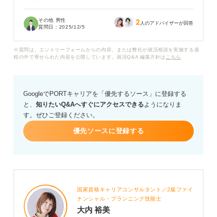
正直なところ、40代で会社を辞めて以降、生活費は親の
年金に頼り、就職活動をほとんどしないまま時間が過ぎ
その他 男性
2
てしまいました。この年齢でブランクも長いと、企業か
人のアドバイザーが回答
質問日：
2025/12/5
らは相手にされないのではないかと強い不安がありま
す。
※質問は、エントリーフォームからの内容、または弊社が就活相談を実施する過
程の中で寄せられた内容を公開しています。就活Q&A 編集方針は
こちら
親がいなくなった後の生活を考えると、早く社会復帰し
たいのですが、50代で長期無業からの就職はやはり難し
いのでしょうか？
GoogleでPORTキャリアを「優先するソース」に登録する
と、
知りたいQ&Aへすぐにアクセスできる
ようになりま
キャリアコンサルタントの先生から、50代でも採用の可
す。ぜひご登録ください。
能性がある仕事や、今からできる現実的な就職活動の進
め方について教えていただきたいです。
優先ソースに登録する
また、行政などの公的支援で利用できるサービスがあれ
ば、具体的に伺いたいです。
国家資格キャリアコンサルタント／2級ファイ
ナンシャル・プランニング技能士
大内 裕美