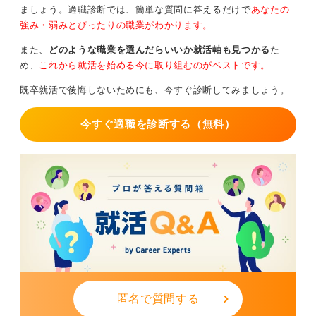
ましょう。適職診断では、簡単な質問に答えるだけで
あなたの
50代でも採用がある仕事としては、自身がやりたいこと
強み・弱みとぴったりの職業がわかります。
にもよりますが、一般的に人手が足りていないと言われ
また、
どのような職業を選んだらいいか就活軸も見つかる
た
ている介護系や清掃の仕事、仕分けやピッキングなどの
め、
これから就活を始める今に取り組むのがベストです。
物流系、警備の仕事などが挙げられます。
既卒就活で後悔しないためにも、今すぐ診断してみましょう。
これらはシフト制や夜間の仕事もあり、まだまだニーズ
があるかと思いますので、そのあたりから少しずつキャ
今すぐ適職を診断する（無料）
リアを築き始めても良いかと思います。
また、長く無職が続いている人の社会復帰を目指すうえ
では、職業訓練が学歴などが関係なく、ブランクがある
人にとっても非常に良い制度だと思います。ハローワー
クなどで積極的に受けてもらうと良いでしょう。
0
匿名で質問する