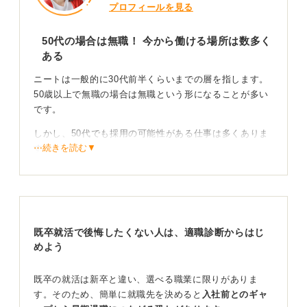
プロフィールを見る
50代の場合は無職！ 今から働ける場所は数多く
ある
ニートは一般的に30代前半くらいまでの層を指します。
50歳以上で無職の場合は無職という形になることが多い
です。
しかし、50代でも採用の可能性がある仕事は多くありま
⋯続きを読む▼
す。
体力や経験を役立てる！ スキル獲得も検討しよう
50代はまだ体も動きますので、清掃業や運転手（タクシ
ーなど）などがあります。もし親の介護などの経験があ
既卒就活で後悔したくない人は、適職診断からはじ
れば、介護職という選択肢もあります。
めよう
また、運転手であれば、会社が免許取得を支援してくれ
既卒の就活は新卒と違い、選べる職業に限りがありま
る場合もありますし、行政の職業訓練など、公的な支援
す。そのため、簡単に就職先を決めると
入社前とのギャ
を活用してスキルを身に付けることも有効です。