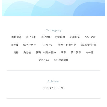
Category
書類選考
自己分析
自己PR
志望動機
面接対策
GD・GW
面接後
就活マナー
インターン
業界・企業研究
筆記試験対策
資格
内定後
就職・転職の悩み
既卒
第二新卒
その他
就活Q&A
SPI練習問題
Adviser
アドバイザー一覧