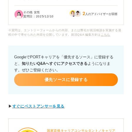
か支給されません。そのため、頑張っても十分に評価さ
れないように感じ、将来的な生活への不安もあります。
その他 女性
2
人のアドバイザーが回答
質問日：
2025/12/10
一般的に、契約社員と正社員ではボーナスの有無や金額
にどのくらい差があるのでしょうか？また、契約社員か
※質問は、エントリーフォームからの内容、または弊社が就活相談を実施する過
ら正社員に転職した場合、年収はどれくらい変わるので
程の中で寄せられた内容を公開しています。就活Q&A 編集方針は
こちら
しょうか？
契約社員としての経験を活かして正社員を目指す際、ボ
GoogleでPORTキャリアを「優先するソース」に登録する
ーナスをしっかりもらえる企業を見極めるには、求人情
と、
知りたいQ&Aへすぐにアクセスできる
ようになりま
報や面接でどんな点に注意すれば良いか、アドバイスを
す。ぜひご登録ください。
お願いいたします。
優先ソースに登録する
▶
すぐにベストアンサーを見る
国家資格キャリアコンサルタント／キャリア