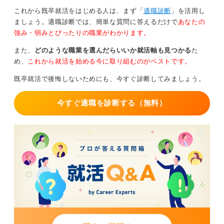
入社前に契約内容の確認は必須事項
これから既卒就活をはじめる人は、まず「
適職診断
」を活用し
ましょう。適職診断では、簡単な質問に答えるだけで
あなたの
強み・弱みとぴったりの職業がわかります。
基本的には同じ労働をしているため、正社員と契約社員
に対して平等に支払うべきというルールはあります。
また、
どのような職業を選んだらいいか就活軸も見つかる
た
め、
これから就活を始める今に取り組むのがベストです。
しかし実際には、責任範囲の広さや業務の難易度などの
観点から、正社員と契約社員で差がつくことは多く、契
既卒就活で後悔しないためにも、今すぐ診断してみましょう。
約社員には支給しないという企業も少なくありません。
契約社員として入社する場合は、就業規則などでボーナ
今すぐ適職を診断する（無料）
スの規定を事前に確認することが重要です。
ボーナスをしっかりもらえる企業を見極めるには、これ
らの契約内容を確認することに加えて、業績が良く将来
を期待できる業種・業界・企業を選ぶこともポイントに
なります。
0