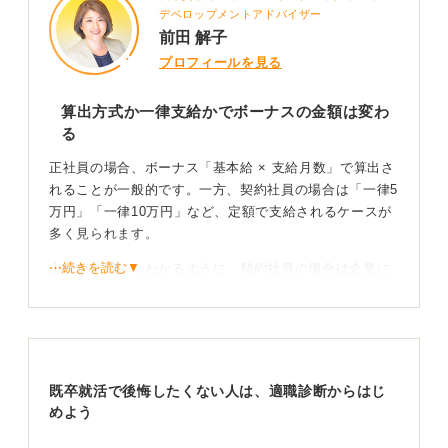
デベロップメントアドバイザー
前田 解子
プロフィールを見る
算出方式か一律支給かでボーナスの金額は変わ
る
正社員の場合、ボーナス「基本給 × 支給月数」で算出さ
れることが一般的です。一方、契約社員の場合は「一律5
万円」「一律10万円」など、定額で支給されるケースが
多く見られます。
⋯続きを読む▼
上記から見てもわかるように、契約社員の場合は企業に
よって、そもそもの設定金額が異なるのです。そのた
め、ボーナス支給が安定している企業を見極めるために
は、求人情報を精査することが重要だといえます。
実際の求人票には、前年度のボーナス支給実績が記載さ
既卒就活で後悔したくない人は、適職診断からはじ
れていることが多く、「○カ月分」という形で明示されて
めよう
います。
た