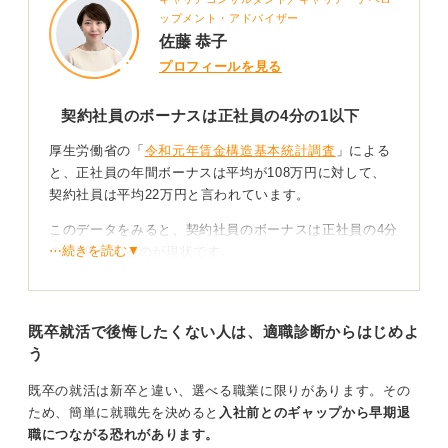
ん。しかし実際には、面接の場でボーナスについて質問
ップメント・アドバイザー
されることに消極的な企業も存在しています。
佐藤 恭子
そのため、まずは求人票に記載された情報を確認するこ
プロフィールを見る
とを推奨します。
契約社員のボーナスは正社員の4分の1以下
0
厚生労働省の「
令和元年賃金構造基本統計調査
」による
と、正社員の年間ボーナスは平均が108万円に対して、
契約社員は平均22万円と言われています。
このデータをみると、契約社員のボーナスは正社員の4分
⋯続きを読む▼
の1程度になるのが現状です。
そもそもボーナスは、正社員・契約社員にかかわらず、
法律で支給が義務付けられているわけではありません。
既卒就活で後悔したくない人は、適職診断からはじめよ
企業と従業員間の契約となるため、就業規則や雇用契約
う
書に明示されていればその条件で支給されます。
既卒の就活は新卒と違い、選べる職業に限りがあります。その
明記がなければ企業の業績などにより出ない年がある可
ため、簡単に就職先を決めると
入社前とのギャップから早期退
能性も否定できません。
職につながる恐れがあります。