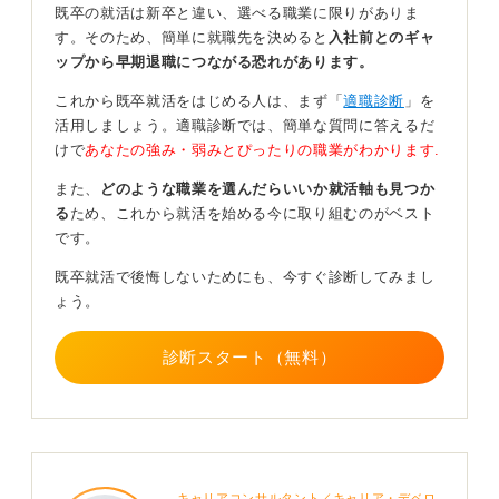
既卒の就活は新卒と違い、選べる職業に限りがありま
たとえば「前年実績4.5カ月分」と記載されている場合、
す。そのため、簡単に就職先を決めると
入社前とのギャ
年間で4.5カ月分のボーナスが支給され、それを夏季・冬
ップから早期退職につながる恐れがあります。
季の年2回に分けて受け取るのが一般的です。特に、この
何カ月分という観点をしっかりと見るようにしましょ
これから既卒就活をはじめる人は、まず「
適職診断
」を
う。
活用しましょう。適職診断では、簡単な質問に答えるだ
けで
あなたの強み・弱みとぴったりの職業がわかります.
この場合、基本給の4.5カ月分がボーナスとして支給され
るという意味になります。基本給が20万円なら4.5カ月分
また、
どのような職業を選んだらいいか就活軸も見つか
を掛け算すると、年間90万円が前年度の支給実績になる
る
ため、これから就活を始める今に取り組むのがベスト
のです。
です。
ここで注意したいのは月給ではなく、基本給ベースで計
既卒就活で後悔しないためにも、今すぐ診断してみまし
算される点です。「月給25万円（基本給20万＋一律手当
ょう。
5万）」とある場合、ボーナスは20万円×4.5ヶ月で計算
されます。
診断スタート（無料）
面接では聞きにくい！ 求人票を熟読しよう
回答を読んでいるうちに、「それなら面接で直接聞いた
ほうが早いのではないか」と思う人もいるかもしれませ
キャリアコンサルタント／キャリア・デベロ