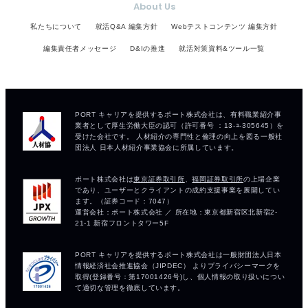
About Us
私たちについて
就活Q&A 編集方針
Webテストコンテンツ 編集方針
編集責任者メッセージ
D&Iの推進
就活対策資料&ツール一覧